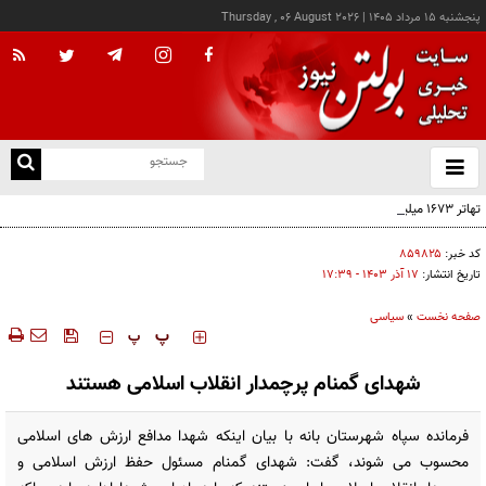
پنجشنبه ۱۵ مرداد ۱۴۰۵
|
Thursday , 06 August 2026
از
و
ته
تهاتر ۱۶۷۳ میلیارد تومان از اموال شرکت‌های تراستی
ن
نو
کد خبر:
۸۵۹۸۲۵
تاریخ انتشار:
۱۷ آذر ۱۴۰۳ - ۱۷:۳۹
صفحه نخست
»
سیاسی
‍‍‍ پ
پ
شهدای گمنام پرچمدار انقلاب اسلامی هستند
فرمانده سپاه شهرستان بانه با بیان اینکه شهدا مدافع ارزش های اسلامی
محسوب می شوند، گفت: شهدای گمنام مسئول حفظ ارزش اسلامی و