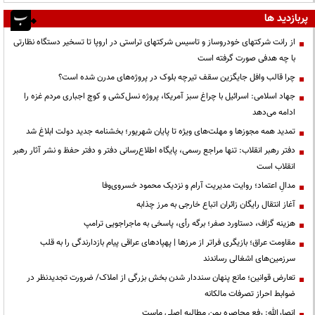
پربازدید ها
از رانت‌ شرکتهای خودروساز و تاسیس شرکتهای تراستی در اروپا تا تسخیر دستگاه نظارتی
با چه هدفی صورت گرفته است
چرا قالب وافل جایگزین سقف تیرچه بلوک در پروژه‌های مدرن شده است؟
جهاد اسلامی: اسرائیل با چراغ سبز آمریکا، پروژه نسل‌کشی و کوچ اجباری مردم غزه را
ادامه می‌دهد
تمدید همه مجوزها و مهلت‌های ویژه تا پایان شهریور؛ بخشنامه جدید دولت ابلاغ شد
دفتر رهبر انقلاب: تنها مراجع رسمی، پایگاه اطلاع‌رسانی دفتر و دفتر حفظ و نشر آثار رهبر
انقلاب است
مدالِ اعتماد؛ روایت مدیریت آرام و نزدیک محمود خسروی‌وفا
آغاز انتقال رایگان زائران اتباع خارجی به مرز چذابه
هزینه گزاف، دستاورد صفر؛ برگه رأی، پاسخی به ماجراجویی ترامپ
مقاومت عراق؛ بازیگری فراتر از مرزها | پهپادهای عراقی پیام بازدارندگی را به قلب
سرزمین‌های اشغالی رساندند
تعارض قوانین؛ مانع پنهان سنددار شدن بخش بزرگی از املاک/ ضرورت تجدیدنظر در
ضوابط احراز تصرفات مالکانه
انصارالله: رفع محاصره یمن مطالبه اصلی ماست