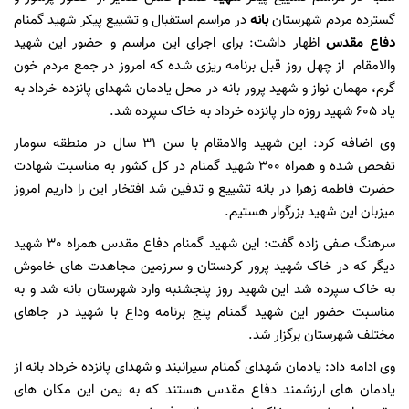
گسترده مردم شهرستان
بانه
در مراسم استقبال و تشییع پیکر شهید گمنام
دفاع مقدس
اظهار داشت: برای اجرای این مراسم و حضور این شهید
والامقام از چهل روز قبل برنامه ریزی شده که امروز در جمع مردم خون
گرم، مهمان نواز و شهید پرور بانه در محل یادمان شهدای پانزده خرداد به
یاد 605 شهید روزه دار پانزده خرداد به خاک سپرده شد.
وی اضافه کرد: این شهید والامقام با سن 31 سال در منطقه سومار
تفحص شده و همراه 300 شهید گمنام در کل کشور به مناسبت شهادت
حضرت فاطمه زهرا در بانه تشییع و تدفین شد افتخار این را داریم امروز
میزبان این شهید بزرگوار هستیم.
سرهنگ صفی زاده گفت: این شهید گمنام دفاع مقدس همراه 30 شهید
دیگر که در خاک شهید پرور کردستان و سرزمین مجاهدت های خاموش
به خاک سپرده شد این شهید روز پنجشنبه وارد شهرستان بانه شد و به
مناسبت حضور این شهید گمنام پنج برنامه وداع با شهید در جاهای
مختلف شهرستان برگزار شد.
وی ادامه داد: یادمان شهدای گمنام سیرانبند و شهدای پانزده خرداد بانه از
یادمان های ارزشمند دفاع مقدس هستند که به یمن این مکان های