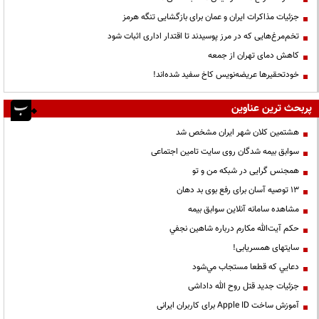
جزئیات مذاکرات ایران و عمان برای بازگشایی تنگه هرمز
تخم‌مرغ‌هایی که در مرز پوسیدند تا اقتدار اداری اثبات شود
کاهش دمای تهران از جمعه
خودتحقیرها عریضه‌نویس کاخ سفید شده‌اند!
پربحث ترین عناوین
هشتمین کلان شهر ایران مشخص شد
سوابق بیمه شدگان روی سایت تامین اجتماعی
همجنس گرایی در شبکه من و تو
13 توصیه آسان برای رفع بوی بد دهان
مشاهده سامانه آنلاين سوابق بیمه
حكم آيت‌الله مكارم درباره شاهين نجفي
سایتهای همسریابی!
دعايي كه قطعا مستجاب مي‌شود
جزئیات جدید قتل روح الله داداشی
آموزش ساخت Apple ID برای کاربران ایرانی