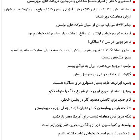
دستگیری ۸ نفر از اشرار مسلح شاخص و مرتبطین گروهک‌های تروریستی
معامله بیش از ۴۱۳ هزار تن کالا در بازار فیزیکی بورس کالا / حراج باز و پتروشیمی پیشران
ارزش معاملات روز شدند
تهاتر ۱۶۷۳ میلیارد تومان از اموال شرکت‌های تراستی
فرمانده نیروی هوایی ارتش: در دفاع از ملت ایران جان برکف خواهیم بود
ماجراجویی در سن ۹۷ سالگی!
معاون هماهنگ‌کننده نیروی هوایی ارتش: وضعیت سه خلبان عملیات حمله به العدید
هنوز مشخص نیست
ترامپ: ترجیح می‌دهم با ایران به توافق برسم
گزارشی از حادثه دریایی در سواحل عمان
ونس: ایرانی‌ها طرف بسیار دشواری برای مذاکره هستند
رویترز: هشدار صریح ایران خطر شروع جنگ را متوقف کرد
گام جدید برای کاهش مصرف گاز در بخش خانگی
شکنجه رئیس بیمارستان کمال عدوان غزه در زندان رژیم صهیونیستی
تنگه هرمز قابل معامله نیست برای آمریکا معبر باز نکنید
پیامدهای کنوانسیون خزر از واگذاری بحرین هم زیان‌بارتر است
از دشمن ذره ای امید خیرخواهی نباید داشته باشیم