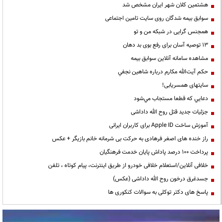
هشتمین کلان شهر ایران مشخص شد
سوابق بیمه شدگان روی سایت تامین اجتماعی
همجنس گرایی در شبکه من و تو
13 توصیه آسان برای رفع بوی بد دهان
مشاهده سامانه آنلاين سوابق بیمه
حكم آيت‌الله مكارم درباره شاهين نجفي
سایتهای همسریابی!
دعايي كه قطعا مستجاب مي‌شود
جزئیات جدید قتل روح الله داداشی
آموزش ساخت Apple ID برای کاربران ایرانی
راز خنده های اصغر فرهادی به حرکت بی شرمانه خانم بازیگر + عکس
پرداخت ۱۰۰ درصد پاداش پایان خدمت فرهنگیان
خلافی آنلاین/استعلام خلافی خودرو از طریق اینترنت، پیام کوتاه ، تلفن
جسدغرق درخون روح الله داداشی (عکس)
پاسخ های دکتر توکلی به سوالات کنکوری ها