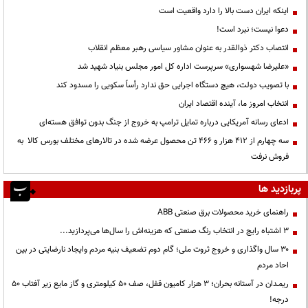
اینکه ایران دست بالا را دارد واقعیت است
دعوا نیست؛ نبرد است!
انتصاب دکتر ذوالقدر به عنوان مشاور سیاسی رهبر معظم انقلاب
«علیرضا شهسواری» سرپرست اداره کل امور مجلس بنیاد شهید شد
با تصویب دولت، هیچ دستگاه اجرایی حق ندارد رأساً سکویی را مسدود کند
انتخاب امروز ما، آینده اقتصاد ایران
ادعای رسانه آمریکایی درباره تمایل ترامپ به خروج از جنگ بدون توافق هسته‌ای
سه چهارم از ۴۱۲ هزار و ۴۶۶ تن محصول عرضه شده در تالارهای مختلف بورس کالا به
فروش نرفت
پربازدید ها
راهنمای خرید محصولات برق صنعتی ABB
3 اشتباه رایج در انتخاب رنگ صنعتی که هزینه‌اش را سال‌ها می‌پردازید...
۳۰ سال واگذاری و خروج ثروت ملی؛ گام دوم تضعیف بنیه مردم وایجاد نارضایتی در بین
احاد مردم
ریمـدان در آستانه بحران؛ ۳ هزار کامیون قفل، صف ۵۰ کیلومتری و گاز مایع زیر آفتاب ۵۰
درجه!