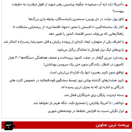
«آمریکا ذرّه ذرّه آب میشود»؛ چگونه پیشبینی رهبر شهید از افول ابرقدرت به حقیقت
پیوست؟
اتاق پول دولت در دل بورس؛ مستمری بازنشستگان، وثیقه بازی بزرگ‌ها
آغاز یک سلسله‌کلیپ ۱۰ قسمتی با محور «جهاد اقتصادی»؛ از ریشه‌یابی مشکلات تا
راهکارهایی که می‌تواند مسیر اقتصاد کشور را تغییر دهد
با اعتراف یکی از متهمان، ابعاد تازه‌ای از پرونده ربایش و قتل حمیدرضا رجب‌زاده آشکار شد
بازی‌های لیگ برتر فوتبال با تماشاگر برگزار می‌شود
ریمـدان؛ مرزی گرفتار در صف، کمبود زیرساخت و ضعف هماهنگی دستگاه‌ها / ۳ هزار
کامیون در انتظار، رانندگان بدون حتی یک سرویس بهداشتی!
توافقِ بدونِ تاییدِ رهبری؛ تنها یک قراردادِ بی‌ارزش است
تایید هشدارهای گذشته بولتن نیوز توسط سخنگوی قوه قضائیه در خصوص کارت های
بارزگانی و اجاره ای که به بحران ارزی رسیده اند
بسته اینترنت رایگان برای خبرنگاران فعال شد
ذوالقدر: تا آمریکا رفتارش را تصحیح نکند، تنگه هرمز باز نخواهد شد
ابراز نگرانی نسبت به افزایش غلط‌ها در نوشته‌های شهری
پربحث ترین عناوین