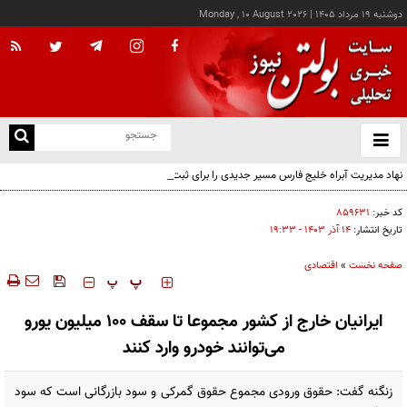
دوشنبه ۱۹ مرداد ۱۴۰۵
|
Monday , 10 August 2026
از
و
ته
نهاد مدیریت آبراه خلیج فارس مسیر جدیدی را برای ثبت درخواست متقاضیان معرفی کرد
ن
نو
کد خبر:
۸۵۹۶۳۱
تاریخ انتشار:
۱۴ آذر ۱۴۰۳ - ۱۹:۳۳
صفحه نخست
»
اقتصادی
‍‍‍ پ
پ
ایرانیان خارج از کشور مجموعا تا سقف ۱۰۰ میلیون یورو
می‌توانند خودرو وارد کنند
زنگنه گفت: حقوق ورودی مجموع حقوق گمرکی و سود بازرگانی است که سود