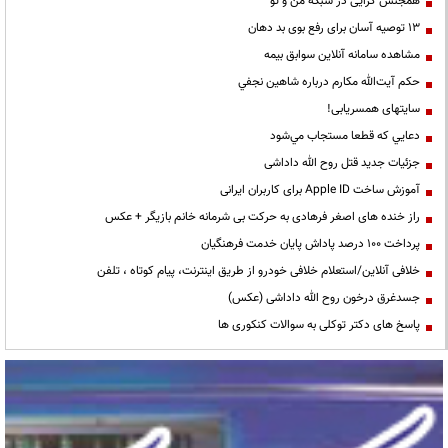
همجنس گرایی در شبکه من و تو
13 توصیه آسان برای رفع بوی بد دهان
مشاهده سامانه آنلاين سوابق بیمه
حكم آيت‌الله مكارم درباره شاهين نجفي
سایتهای همسریابی!
دعايي كه قطعا مستجاب مي‌شود
جزئیات جدید قتل روح الله داداشی
آموزش ساخت Apple ID برای کاربران ایرانی
راز خنده های اصغر فرهادی به حرکت بی شرمانه خانم بازیگر + عکس
پرداخت ۱۰۰ درصد پاداش پایان خدمت فرهنگیان
خلافی آنلاین/استعلام خلافی خودرو از طریق اینترنت، پیام کوتاه ، تلفن
جسدغرق درخون روح الله داداشی (عکس)
پاسخ های دکتر توکلی به سوالات کنکوری ها