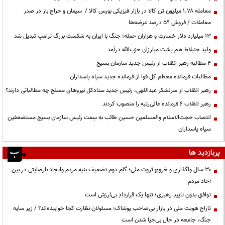
معامله ۱.۷۸ میلیون تن کالا در بازار فیزیکی بورس کالا / سیمان و حراج باز در صدر
معاملات / فروش ۵۹ درصد عرضه‌ها
۱۳ میلیارد دلار خسارت و هزاران حمله؛ جنگ با ایران به شکست بزرگ ترامپ تبدیل شد
ولید جنبلاط هم پشت مبارزان حزب‌الله درآمد
۴ مطالبه رهبر انقلاب از رئیس جدید سازمان بسیج
مطالبات فرمانده معظم کل قوا از فرمانده جدید سپاه پاسداران
رهبر انقلاب از سرلشکر عبداللهی، رئیس جدید ستادکل نیروهای مسلح چه مطالباتی دارند؟
رهبر انقلاب ۶ فرمانده عالی‌رتبه را منصوب کردند
انتصاب حجت‌الاسلام ‌والمسلمین حسین طائب به سِمت رئیس سازمان بسیج مستضعفین
سپاه پاسداران
پربازدید ها
۳۰ سال واگذاری و خروج ثروت ملی؛ گام دوم تضعیف بنیه مردم وایجاد نارضایتی در بین
احاد مردم
توافقِ بدونِ تاییدِ رهبری؛ تنها یک قراردادِ بی‌ارزش است
تاراج هویت ملی در بازار بی‌صاحب پوشاک؛ مسئولان نظارت کجا خوابیده‌اند؟ / زیر سایه
جنگ، جامعه در حال بی‌حیا شدن است