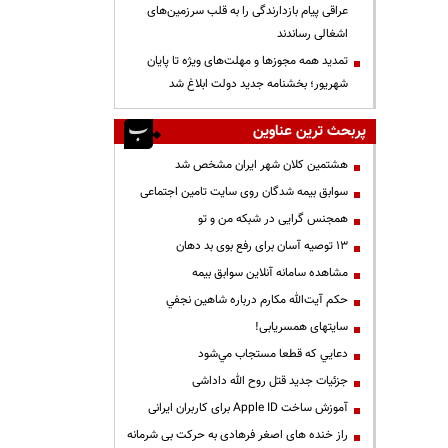
عراقی پیام بازدارندگی را به قلب سرزمین‌های
اشغالی رساندند
تمدید همه مجوزها و مهلت‌های ویژه تا پایان
شهریور؛ بخشنامه جدید دولت ابلاغ شد
پربحث ترین عناوین
هشتمین کلان شهر ایران مشخص شد
سوابق بیمه شدگان روی سایت تامین اجتماعی
همجنس گرایی در شبکه من و تو
13 توصیه آسان برای رفع بوی بد دهان
مشاهده سامانه آنلاين سوابق بیمه
حكم آيت‌الله مكارم درباره شاهين نجفي
سایتهای همسریابی!
دعايي كه قطعا مستجاب مي‌شود
جزئیات جدید قتل روح الله داداشی
آموزش ساخت Apple ID برای کاربران ایرانی
راز خنده های اصغر فرهادی به حرکت بی شرمانه