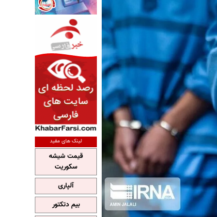
لینک های مفید
قیمت شیشه
سکوریت
آلپاری
بیم دتکتور