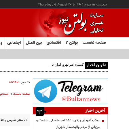
پنجشنبه ۱۵ مرداد ۱۴۰۵
|
Thursday , 06 August 2026
صفحه نخست
بولتن ۲
اقتصادی
بین الملل
اجتماعی
ور
آخرین اخبار
گستره امپراتوری ایران در ۵ قرن پیش از میلاد؛ تصویری از ایران ۲۵ قرن پیش
کد خبر:
۸۵۹۴۰۹
صفحه نخست
»
اجتماعی
آخرین اخبار
دادستان عمومی و انقل
موکب شهدای رزکان؛ ۱۵۲ شب همدلی، خدمت و
میزبانی از مردم ولایت‌مدار شهریار