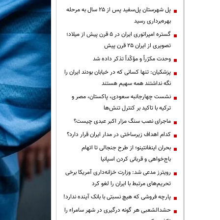
پل شهرستان پل‌سفید پس از ۲۵ سال به مرحله
بهره‌برداری رسید
گستره امپراتوری ایران در ۵ قرن پیش از میلاد؛
تصویری از ایران ۲۵ قرن پیش
وحدت مکرّراً و مؤکّداً تذکر داده شد
پزشکیان: تنها کسانی که در خیابان بودند ایران را
نگه نداشتند همه سهیم هستند
نشست چهارجانبه سعودی، پاکستان، مصر و
ترکیه با تاکید بر کنترل تنش‌ها
ماجرای نصب سنگ مزار اکبر عبدی چیست؟
کدام اهداف زیرساختی در مدار ایران قرار دارد؟
بحران اینفانتینو؛ از طرح جنجالی تا اتهام
باج‌خواهی و قربانی کردن اسپانیا
رویترز مدعی شد: وزارت خزانه‌داری آمریکا برخی
تحریم‌های مرتبط با ایران را لغو کرد
پارچه فروشی که هیچ نسبتی با بانک آینده ندارد!
حشدالشعبی هر گونه درگیری در شهر سامراء را