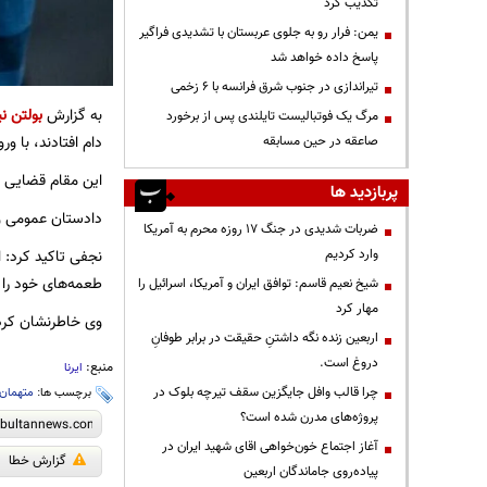
تکذیب کرد
یمن: فرار رو به جلوی عربستان با تشدیدی فراگیر
پاسخ داده خواهد شد
تیراندازی در جنوب شرق فرانسه با ۶ زخمی
به گزارش
بولتن نی
مرگ یک فوتبالیست تایلندی پس از برخورد
دام افتادند، با و
صاعقه در حین مسابقه
این مقام قضایی اظهار کرد: «م.ت» ۲۸ ساله و «و.
پربازدید ها
دادستان عمومی و 
ضربات شدیدی در جنگ ۱۷ روزه محرم به آمریکا
وارد کردیم
طعمه‌های خود را ب
شیخ نعیم قاسم: توافق ایران و آمریکا، اسرائیل را
مهار کرد
وی خاطرنشان کرد: 
اربعین زنده نگه داشتنِ حقیقت در برابر طوفانِ
دروغ است.
منبع:
ایرنا
چرا قالب وافل جایگزین سقف تیرچه بلوک در
برچسب ها:
متهمان
پروژه‌های مدرن شده است؟
آغاز اجتماع خون‌خواهی اقای شهید ایران در
گزارش خطا
پیاده‌روی جاماندگان اربعین