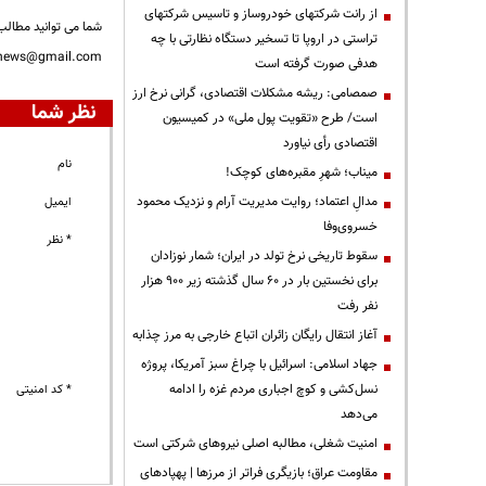
از رانت‌ شرکتهای خودروساز و تاسیس شرکتهای
شما می توانید مطالب 
تراستی در اروپا تا تسخیر دستگاه نظارتی با چه
nnews@gmail.com
هدفی صورت گرفته است
صمصامی: ریشه مشکلات اقتصادی، گرانی نرخ ارز
نظر شما
است/ طرح «تقویت پول ملی» در کمیسیون
اقتصادی رأی نیاورد
نام
میناب؛ شهرِ مقبره‌های کوچک!
مدالِ اعتماد؛ روایت مدیریت آرام و نزدیک محمود
ایمیل
خسروی‌وفا
* نظر
سقوط تاریخی نرخ تولد در ایران؛ شمار نوزادان
برای نخستین بار در ۶۰ سال گذشته زیر ۹۰۰ هزار
نفر رفت
آغاز انتقال رایگان زائران اتباع خارجی به مرز چذابه
جهاد اسلامی: اسرائیل با چراغ سبز آمریکا، پروژه
نسل‌کشی و کوچ اجباری مردم غزه را ادامه
* کد امنیتی
می‌دهد
‌امنیت شغلی، مطالبه اصلی نیروهای شرکتی است
مقاومت عراق؛ بازیگری فراتر از مرزها | پهپادهای