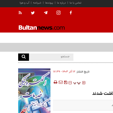
تماس با ما
|
درباره ما
|
پیوندها
|
خبرنامه
|
آب و هوا
تاریخ انتشار:
۱۲ آذر ۱۴۰۳ - ۱۷:۳۹
‍‍‍ پ
پ
زداشت شدند
.