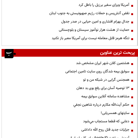
آمریکا ویزای سفیر برزیل را باطل کرد
نقض آتش‌بس و حملات رژیم صهیونیستی به جنوب لبنان
جدال بهرام افشاری و امین حیایی در صدر جدول
حمایت از هشت هزار نوآموز سیستان و بلوچستانی
تنگه هرمز قابل معامله نیست برای آمریکا معبر باز نکنید
پربحث ترین عناوین
هشتمین کلان شهر ایران مشخص شد
سوابق بیمه شدگان روی سایت تامین اجتماعی
همجنس گرایی در شبکه من و تو
13 توصیه آسان برای رفع بوی بد دهان
مشاهده سامانه آنلاين سوابق بیمه
حكم آيت‌الله مكارم درباره شاهين نجفي
سایتهای همسریابی!
دعايي كه قطعا مستجاب مي‌شود
جزئیات جدید قتل روح الله داداشی