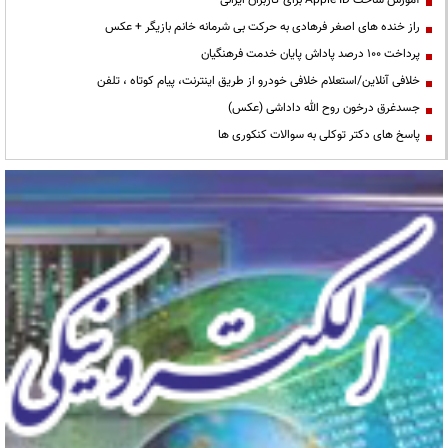
آموزش ساخت Apple ID برای کاربران ایرانی
راز خنده های اصغر فرهادی به حرکت بی شرمانه خانم بازیگر + عکس
پرداخت ۱۰۰ درصد پاداش پایان خدمت فرهنگیان
خلافی آنلاین/استعلام خلافی خودرو از طریق اینترنت، پیام کوتاه ، تلفن
جسدغرق درخون روح الله داداشی (عکس)
پاسخ های دکتر توکلی به سوالات کنکوری ها