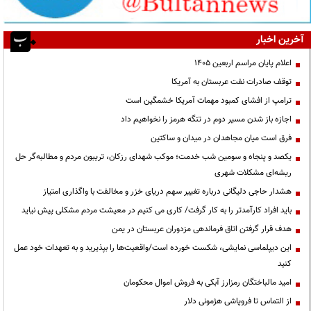
آخرین اخبار
اعلام پایان مراسم اربعین ۱۴۰۵
توقف صادرات نفت عربستان به آمریکا
ترامپ از افشای کمبود مهمات آمریکا خشمگین است
اجازه باز شدن مسیر دوم در تنگه هرمز را نخواهیم داد
فرق است میان مجاهدان در میدان و ساکتین
یکصد و پنجاه و سومین شب خدمت؛ موکب شهدای رزکان، تریبون مردم و مطالبه‌گر حل
ریشه‌ای مشکلات شهری
هشدار حاجی دلیگانی درباره تغییر سهم دریای خزر و مخالفت با واگذاری امتیاز
باید افراد کارآمدتر را به کار گرفت/ کاری می کنیم در معیشت مردم مشکلی پیش نیاید
هدف قرار گرفتن اتاق‌ فرماندهی مزدوران عربستان در یمن
این دیپلماسی نمایشی، شکست خورده است/واقعیت‌ها را بپذیرید و به تعهدات خود عمل
کنید
امید مالباختگان رمزارز آبکی به فروش اموال محکومان
از التماس تا فروپاشی هژمونی دلار