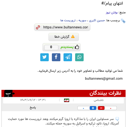
انتهای پیام/#
منبع:
بولتن نیوز
برچسب ها:
حسین اکبری
،
سوریه
،
تروریست ها
گزارش خطا
پسندیدم
0
شما می توانید مطالب و تصاویر خود را به آدرس زیر ارسال فرمایید.
bultannews@gmail.com
نظرات بینندگان
انتشار یافته:
۲
ناشناس
|
|
۱۳:۳۱ - ۱۴۰۳/۰۹/۱۲
در انتظار بررسی:
پاسخ
0
0
غیر قابل انتشار:
۱۵
سر مسئولین ایران را با مذاکره با اروپا گرم میکنند وبعد تروریست ها مورد حمایت
آمریکا، اروپا، ناتو، ترکیه و اسرائیل به سوریه حمله میکنند.