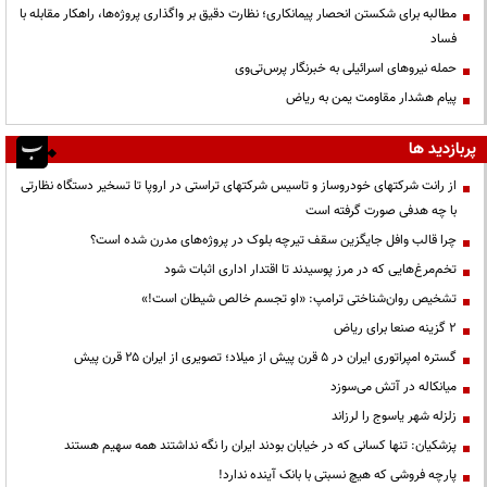
مطالبه برای شکستن انحصار پیمانکاری؛ نظارت دقیق بر واگذاری پروژه‌ها، راهکار مقابله با
فساد
حمله نیروهای اسرائیلی به خبرنگار پرس‌تی‌وی
پیام هشدار مقاومت یمن به ریاض
پربازدید ها
از رانت‌ شرکتهای خودروساز و تاسیس شرکتهای تراستی در اروپا تا تسخیر دستگاه نظارتی
با چه هدفی صورت گرفته است
چرا قالب وافل جایگزین سقف تیرچه بلوک در پروژه‌های مدرن شده است؟
تخم‌مرغ‌هایی که در مرز پوسیدند تا اقتدار اداری اثبات شود
تشخیص روان‌شناختی ترامپ: «او تجسم خالص شیطان است!»
۲ گزینه صنعا برای ریاض
گستره امپراتوری ایران در ۵ قرن پیش از میلاد؛ تصویری از ایران ۲۵ قرن پیش
میانکاله در آتش می‌سوزد
زلزله شهر یاسوج را لرزاند
پزشکیان: تنها کسانی که در خیابان بودند ایران را نگه نداشتند همه سهیم هستند
پارچه فروشی که هیچ نسبتی با بانک آینده ندارد!