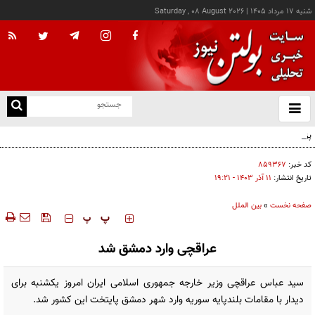
شنبه ۱۷ مرداد ۱۴۰۵
|
Saturday , 08 August 2026
از
و
ته
پزشکیان: خدمت بی‌منت و مشارکت مردمی، پایه حل مشکلات کشور است
ن
نو
کد خبر:
۸۵۹۳۶۷
تاریخ انتشار:
۱۱ آذر ۱۴۰۳ - ۱۹:۲۱
صفحه نخست
»
بین الملل
‍‍‍ پ
پ
عراقچی وارد دمشق شد
سید عباس عراقچی وزیر خارجه جمهوری اسلامی ایران امروز یکشنبه برای
دیدار با مقامات بلندپایه سوریه وارد شهر دمشق پایتخت این کشور شد.