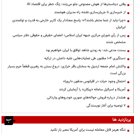
وقتی دیتاسنترها از هوش مصنوعی جلو می‌زنند؛ زنگ خطر برای اقتصاد AI
از خبرسازی تا جریان‌سازی نقشه راه مدیران هوشمند
«چرا نباید از شما متنفر باشند؟»؛ پاسخ معنادار یک کاربر خارجی به قدرت و توانمندی
ایرانیان
پس از رأی شورای مرکزی جبهه ایران اسلامی؛ اعضای حقیقی و حقوقی دفتر سیاسی
مشخص شدند
بسنت مدعی شد: به زودی شاهد توافق با ایران خواهیم بود
دستگیری ۱۰۴ مظنون طی عملیات‌هایی علیه داعش در ترکیه
واکنش امام جمعه اردبیل به سخنان باقر خرازی: دروغ بستن به رهبری قطعاً جرم بسیار
بزرگی است
احتمال وجود حیات در اقیانوس مدفون «اروپا»
آمریکا و اسرائیل سامانه «پیکان» را آزمایش کردند
هشدار درباره فروش حواله‌های صوری خودروهای وارداتی
۷ توصیه برای آغاز نویسندگی
پربازدید ها
تنگه هرمز قابل معامله نیست برای آمریکا معبر باز نکنید