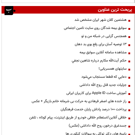
پربحث ترین عناوین
هشتمین کلان شهر ایران مشخص شد
سوابق بیمه شدگان روی سایت تامین اجتماعی
همجنس گرایی در شبکه من و تو
13 توصیه آسان برای رفع بوی بد دهان
مشاهده سامانه آنلاين سوابق بیمه
حكم آيت‌الله مكارم درباره شاهين نجفي
سایتهای همسریابی!
دعايي كه قطعا مستجاب مي‌شود
جزئیات جدید قتل روح الله داداشی
آموزش ساخت Apple ID برای کاربران ایرانی
راز خنده های اصغر فرهادی به حرکت بی شرمانه خانم بازیگر + عکس
پرداخت ۱۰۰ درصد پاداش پایان خدمت فرهنگیان
خلافی آنلاین/استعلام خلافی خودرو از طریق اینترنت، پیام کوتاه ، تلفن
جسدغرق درخون روح الله داداشی (عکس)
پاسخ های دکتر توکلی به سوالات کنکوری ها