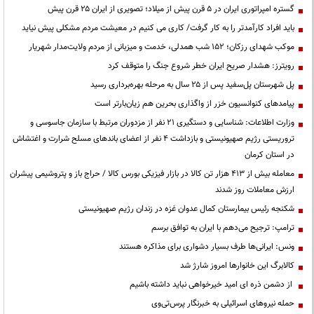
گستره امپراتوری ایران در ۵ قرن پیش از میلاد؛ تصویری از ایران ۲۵ قرن پیش
باید افراد کارآمدتر را به کار گرفت/ کاری می کنیم در معیشت مردم مشکلی پیش نیاید
موکب شهدای رزکان؛ ۱۵۲ شب همدلی، خدمت و میزبانی از مردم ولایت‌مدار شهریار
رویترز: هشدار صریح ایران خطر شروع جنگ را متوقف کرد
پل شهرستان پل‌سفید پس از ۲۵ سال به مرحله بهره‌برداری رسید
پیامدهای کنوانسیون خزر از واگذاری بحرین هم زیان‌بارتر است
وزارت اطلاعات: شناسایی و دستگیری ۲۱ نفر از مزدوران مرتبط با سازمان جاسوسی و
تروریستی رژیم صهیونیستی و بازداشت ۴ نفر از اعضای باندهای مسلح شرارت و اغتشاش
در استان کرمان
معامله بیش از ۴۱۳ هزار تن کالا در بازار فیزیکی بورس کالا / حراج باز و پتروشیمی پیشران
ارزش معاملات روز شدند
شکنجه رئیس بیمارستان کمال عدوان غزه در زندان رژیم صهیونیستی
ترامپ: ترجیح می‌دهم با ایران به توافق برسم
ونس: ایرانی‌ها طرف بسیار دشواری برای مذاکره هستند
کالابرگ این خانوارها امروز شارژ شد
از دشمن ذره ای امید خیرخواهی نباید داشته باشیم
حمله نیروهای اسرائیلی به خبرنگار پرس‌تی‌وی