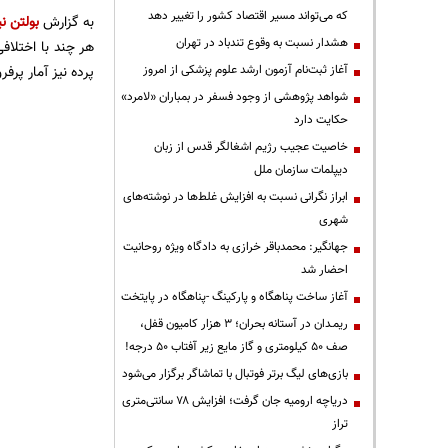
که می‌تواند مسیر اقتصاد کشور را تغییر دهد
به گزارش
بولتن نی
هشدار نسبت به وقوع تندباد در تهران
هر چند با اختلا
آغاز ثبت‌نام آزمون ارشد علوم پزشکی از امروز
پرده نیز آمار پرفروش
شواهد پژوهشی از وجود فسفر در بمباران «لامرد»
حکایت دارد
خاصیت عجیب رژیم اشغالگر قدس از زبان
دیپلمات سازمان ملل
ابراز نگرانی نسبت به افزایش غلط‌ها در نوشته‌های
شهری
جهانگیر: محمدباقر خرازی به دادگاه ویژه روحانیت
احضار شد
آغاز ساخت پناهگاه و پارکینگ -پناهگاه در پایتخت
ریمـدان در آستانه بحران؛ ۳ هزار کامیون قفل،
صف ۵۰ کیلومتری و گاز مایع زیر آفتاب ۵۰ درجه!
بازی‌های لیگ برتر فوتبال با تماشاگر برگزار می‌شود
دریاچه ارومیه جان گرفت؛ افزایش ۷۸ سانتی‌متری
تراز