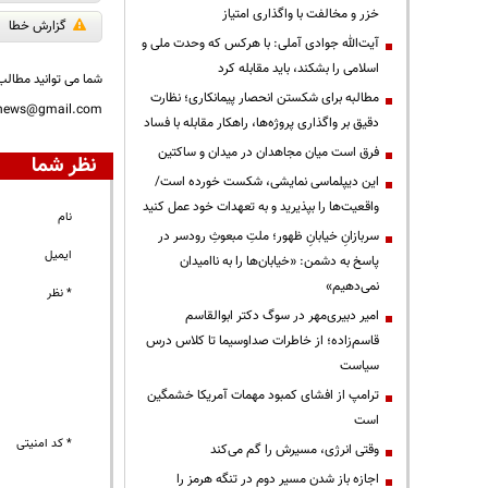
خزر و مخالفت با واگذاری امتیاز
گزارش خطا
آیت‌الله جوادی آملی: با هرکس که وحدت ملی و
اسلامی را بشکند، باید مقابله کرد
شما می توانید مطالب 
مطالبه برای شکستن انحصار پیمانکاری؛ نظارت
nnews@gmail.com
دقیق بر واگذاری پروژه‌ها، راهکار مقابله با فساد
فرق است میان مجاهدان در میدان و ساکتین
نظر شما
این دیپلماسی نمایشی، شکست خورده است/
واقعیت‌ها را بپذیرید و به تعهدات خود عمل کنید
نام
سربازانِ خیابانِ ظهور؛ ملتِ مبعوثِ رودسر در
ایمیل
پاسخ به دشمن: «خیابان‌ها را به ناامیدان
نمی‌دهیم»
* نظر
امیر دبیری‌مهر در سوگ دکتر ابوالقاسم
قاسم‌زاده؛ از خاطرات صداوسیما تا کلاس درس
سیاست
ترامپ از افشای کمبود مهمات آمریکا خشمگین
است
* کد امنیتی
وقتی انرژی، مسیرش را گم می‌کند
اجازه باز شدن مسیر دوم در تنگه هرمز را