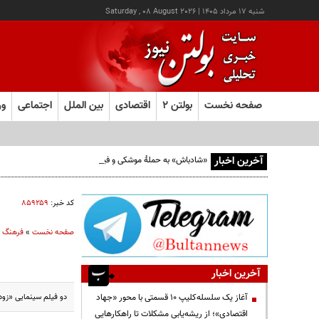
شنبه ۱۷ مرداد ۱۴۰۵
|
Saturday , 08 August 2026
صفحه نخست
بولتن ۲
اقتصادی
بین الملل
اجتماعی
ور
آخرین اخبار
«شادباش» به حملۀ موشکی و فیلمی بدون حجاب؛ روایت تناقض
کد خبر:
۸۵۹۲۵۹
صفحه نخست
»
فرهنگ و
آخرین اخبار
دو فیلم سینمایی «زودپ
آغاز یک سلسله‌کلیپ ۱۰ قسمتی با محور «جهاد
اقتصادی»؛ از ریشه‌یابی مشکلات تا راهکارهایی