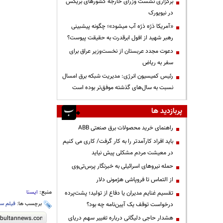
برگزاری نشست وزرای خارجه کشورهای بریکس
در نیویورک
«آمریکا ذرّه ذرّه آب میشود»؛ چگونه پیشبینی
رهبر شهید از افول ابرقدرت به حقیقت پیوست؟
دعوت مجدد عربستان از نخست‌وزیر عراق برای
سفر به ریاض
رئیس کمیسیون انرژی: مدیریت شبکه برق امسال
نسبت به سال‌های گذشته موفق‌تر بوده است
پربازدید ها
راهنمای خرید محصولات برق صنعتی ABB
باید افراد کارآمدتر را به کار گرفت/ کاری می کنیم
در معیشت مردم مشکلی پیش نیاید
حمله نیروهای اسرائیلی به خبرنگار پرس‌تی‌وی
از التماس تا فروپاشی هژمونی دلار
منبع:
ایسنا
تقسیم غنایم مدیران یا دفاع از تولید؛ پشت‌پرده
برچسب ها:
فیلم سی
درخواست توقف یک آیین‌نامه چه بود؟
هشدار حاجی دلیگانی درباره تغییر سهم دریای