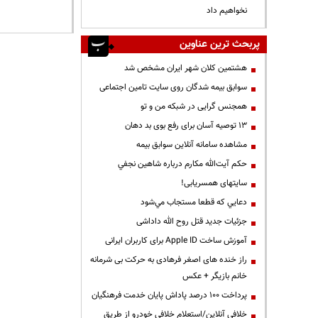
نخواهیم داد
پربحث ترین عناوین
هشتمین کلان شهر ایران مشخص شد
سوابق بیمه شدگان روی سایت تامین اجتماعی
همجنس گرایی در شبکه من و تو
13 توصیه آسان برای رفع بوی بد دهان
مشاهده سامانه آنلاين سوابق بیمه
حكم آيت‌الله مكارم درباره شاهين نجفي
سایتهای همسریابی!
دعايي كه قطعا مستجاب مي‌شود
جزئیات جدید قتل روح الله داداشی
آموزش ساخت Apple ID برای کاربران ایرانی
راز خنده های اصغر فرهادی به حرکت بی شرمانه
خانم بازیگر + عکس
پرداخت ۱۰۰ درصد پاداش پایان خدمت فرهنگیان
خلافی آنلاین/استعلام خلافی خودرو از طریق