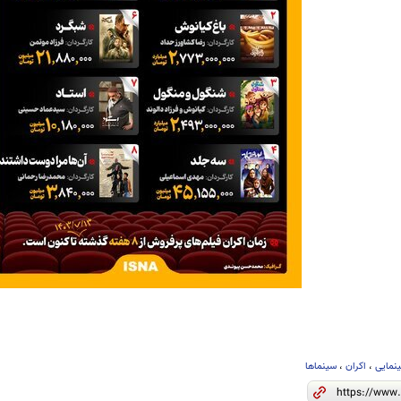
نمایی
،
اکران
،
سینماها