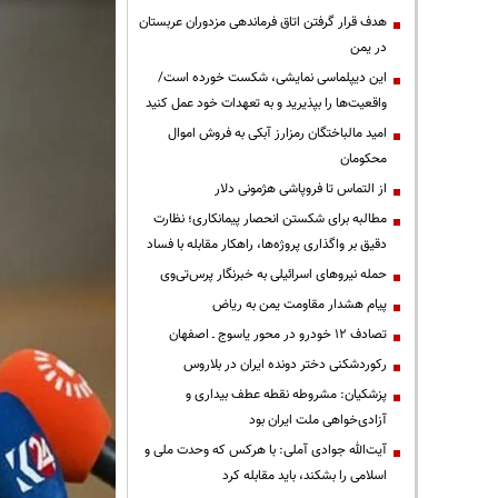
هدف قرار گرفتن اتاق‌ فرماندهی مزدوران عربستان
در یمن
این دیپلماسی نمایشی، شکست خورده است/
واقعیت‌ها را بپذیرید و به تعهدات خود عمل کنید
امید مالباختگان رمزارز آبکی به فروش اموال
محکومان
از التماس تا فروپاشی هژمونی دلار
مطالبه برای شکستن انحصار پیمانکاری؛ نظارت
دقیق بر واگذاری پروژه‌ها، راهکار مقابله با فساد
حمله نیروهای اسرائیلی به خبرنگار پرس‌تی‌وی
پیام هشدار مقاومت یمن به ریاض
تصادف ۱۲ خودرو در محور یاسوج ـ اصفهان
رکوردشکنی دختر دونده ایران در بلاروس
پزشکیان: مشروطه نقطه عطف بیداری و
آزادی‌خواهی ملت ایران بود
آیت‌الله جوادی آملی: با هرکس که وحدت ملی و
اسلامی را بشکند، باید مقابله کرد