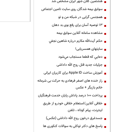
هشتمین کلان شهر ایران مشخص شد
سوابق بیمه شدگان روی سایت تامین اجتماعی
همجنس گرایی در شبکه من و تو
13 توصیه آسان برای رفع بوی بد دهان
مشاهده سامانه آنلاين سوابق بیمه
حكم آيت‌الله مكارم درباره شاهين نجفي
سایتهای همسریابی!
دعايي كه قطعا مستجاب مي‌شود
جزئیات جدید قتل روح الله داداشی
آموزش ساخت Apple ID برای کاربران ایرانی
راز خنده های اصغر فرهادی به حرکت بی شرمانه
خانم بازیگر + عکس
پرداخت ۱۰۰ درصد پاداش پایان خدمت فرهنگیان
خلافی آنلاین/استعلام خلافی خودرو از طریق
اینترنت، پیام کوتاه ، تلفن
جسدغرق درخون روح الله داداشی (عکس)
پاسخ های دکتر توکلی به سوالات کنکوری ها