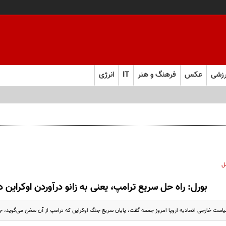
زشی
عکس
فرهنگ و هنر
IT
انرژی
 و به تعهدات خود عمل کنید
ل
بورل: راه حل سریع ترامپ، یعنی به زانو درآوردن اوکراین در
ست خارجی اتحادیه اروپا امروز جمعه گفت، پایان سریع جنگ اوکراین که ترامپ از آن سخن می‌گوید، ج