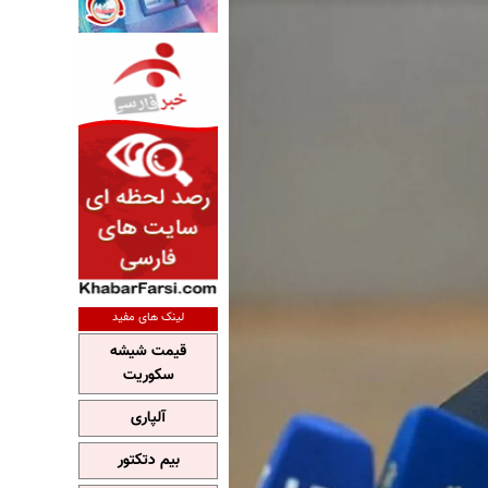
لینک های مفید
قیمت شیشه
سکوریت
آلپاری
بیم دتکتور