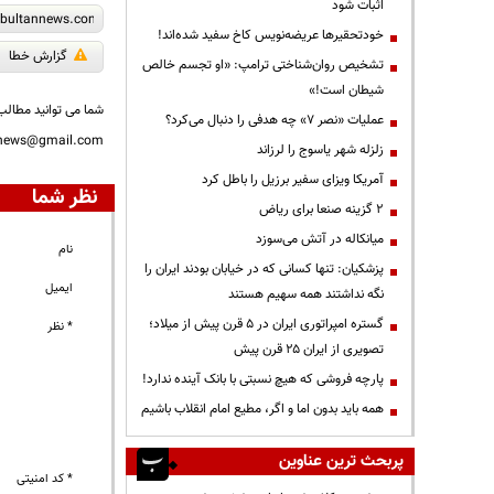
اثبات شود
خودتحقیرها عریضه‌نویس کاخ سفید شده‌اند!
گزارش خطا
تشخیص روان‌شناختی ترامپ: «او تجسم خالص
شیطان است!»
شما می توانید مطالب 
عملیات «نصر ۷» چه هدفی را دنبال می‌کرد؟
nnews@gmail.com
زلزله شهر یاسوج را لرزاند
آمریکا ویزای سفیر برزیل را باطل کرد
نظر شما
۲ گزینه صنعا برای ریاض
میانکاله در آتش می‌سوزد
نام
پزشکیان: تنها کسانی که در خیابان بودند ایران را
ایمیل
نگه نداشتند همه سهیم هستند
گستره امپراتوری ایران در ۵ قرن پیش از میلاد؛
* نظر
تصویری از ایران ۲۵ قرن پیش
پارچه فروشی که هیچ نسبتی با بانک آینده ندارد!
همه باید بدون اما و اگر، مطیع امام انقلاب باشیم
پربحث ترین عناوین
* کد امنیتی