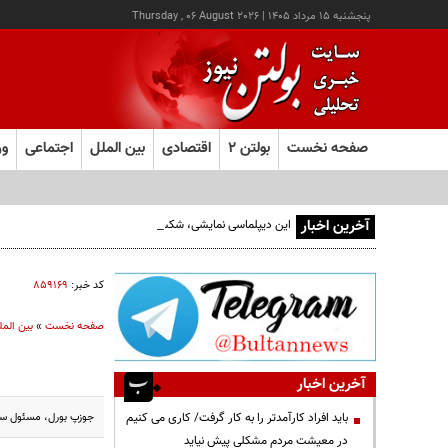
پنجشنبه ۱۵ مرداد ۱۴۰۵
|
Thursday , 06 August 2026
صفحه نخست
بولتن ۲
اقتصادی
بین الملل
اجتماعی
ور
آخرین اخبار
این دیپلماسی نمایشی، شکست خورده است/واقعیت‌ها را بپذیرید
کد خبر:
۸۵۹۱۶۹
صفحه نخست
»
بین المل
آخرین اخبار
جوزپ بورل، مسئول سیا
باید افراد کارآمدتر را به کار گرفت/ کاری می کنیم
در معیشت مردم مشکلی پیش نیاید