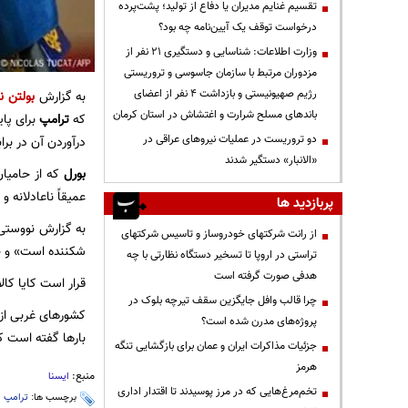
تقسیم غنایم مدیران یا دفاع از تولید؛ پشت‌پرده
درخواست توقف یک آیین‌نامه چه بود؟
وزارت اطلاعات: شناسایی و دستگیری ۲۱ نفر از
مزدوران مرتبط با سازمان جاسوسی و تروریستی
رژیم صهیونیستی و بازداشت ۴ نفر از اعضای
به گزارش
بولتن نی
باندهای مسلح شرارت و اغتشاش در استان کرمان
که
ترامپ
برای پا
دو تروریست در عملیات نیروهای عراقی در
درآوردن آن در برا
«الانبار» دستگیر شدند
بورل
عمیقاً ناعادلانه 
پربازدید ها
به گزارش نووستی،
از رانت‌ شرکتهای خودروساز و تاسیس شرکتهای
شکننده است» و خو
تراستی در اروپا تا تسخیر دستگاه نظارتی با چه
هدفی صورت گرفته است
قرار است کایا کا
چرا قالب وافل جایگزین سقف تیرچه بلوک در
پروژه‌های مدرن شده است؟
بارها گفته است ک
جزئیات مذاکرات ایران و عمان برای بازگشایی تنگه
هرمز
منبع:
ایسنا
تخم‌مرغ‌هایی که در مرز پوسیدند تا اقتدار اداری
برچسب ها:
ترامپ
،