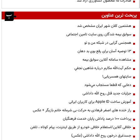
صادرات ۱۵ محصول کشاورزی آزاد شد
پربحث ترین عناوین
هشتمین کلان شهر ایران مشخص شد
سوابق بیمه شدگان روی سایت تامین اجتماعی
همجنس گرایی در شبکه من و تو
13 توصیه آسان برای رفع بوی بد دهان
مشاهده سامانه آنلاين سوابق بیمه
حكم آيت‌الله مكارم درباره شاهين نجفي
سایتهای همسریابی!
دعايي كه قطعا مستجاب مي‌شود
جزئیات جدید قتل روح الله داداشی
آموزش ساخت Apple ID برای کاربران ایرانی
راز خنده های اصغر فرهادی به حرکت بی شرمانه خانم بازیگر + عکس
پرداخت ۱۰۰ درصد پاداش پایان خدمت فرهنگیان
خلافی آنلاین/استعلام خلافی خودرو از طریق اینترنت، پیام کوتاه ، تلفن
جسدغرق درخون روح الله داداشی (عکس)