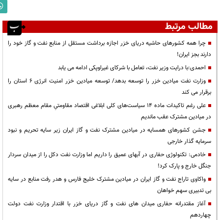
مطالب مرتبط
چرا همه کشورهای حاشیه دریای خزر اجازه برداشت مستقل از منابع نفت و گاز خود را
دارند بجز ایران!
احمدی:با درایت وزیر نفت، تعامل با شرکای غیراوپکی ادامه می یابد
وزارت نفت میادین خزر را توسعه بدهد/ توسعه میادین خزر امنیت انرژی 6 استان را
برقرار می کند
علی رغم تاکیدات ماده ۱۴ سیاست‌های کلی ابلاغی اقتصاد مقاومتیِ مقام معظم رهبری
در میادین مشترک عقب ماندیم
جشن کشورهای همسایه در میادین مشترک نفت و گاز ایران زیر سایه تحریم و نبود
سرمایه گذار خارجی
خادمی: تکنولوژی حفاری در آبهای عمیق را داریم اما وزارت نفت دکل را از میدان سردار
جنگل خارج و پارک کرد!
واکاوی تاراج نفت و گاز ایران در میادین مشترک خلیج فارس و هدر رفت منابع در سایه
بی تدبیری سهم خواهان
آغاز مقتدرانه حفاری میدان های نفت و گاز دریای خزر با اقتدار وزارت نفت دولت
چهاردهم