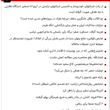
از رانت‌ شرکتهای خودروساز و تاسیس شرکتهای تراستی در اروپا تا تسخیر دستگاه نظارتی
با چه هدفی صورت گرفته است
چرا قالب وافل جایگزین سقف تیرچه بلوک در پروژه‌های مدرن شده است؟
جزئیات مذاکرات ایران و عمان برای بازگشایی تنگه هرمز
هزینه گزاف، دستاورد صفر؛ برگه رأی، پاسخی به ماجراجویی ترامپ
تعارض قوانین؛ مانع پنهان سنددار شدن بخش بزرگی از املاک/ ضرورت تجدیدنظر در
ضوابط احراز تصرفات مالکانه
تخم‌مرغ‌هایی که در مرز پوسیدند تا اقتدار اداری اثبات شود
انصارالله: رفع محاصره یمن مطالبه اصلی ماست
خودتحقیرها عریضه‌نویس کاخ سفید شده‌اند!
عملیات «نصر ۷» چه هدفی را دنبال می‌کرد؟
زلزله شهر یاسوج را لرزاند
تشخیص روان‌شناختی ترامپ: «او تجسم خالص شیطان است!»
آمریکا ویزای سفیر برزیل را باطل کرد
۴۵۰۰ فروند کشتی در بنادر باهنر و شرق هرمزگان پهلو گرفتند
۲ گزینه صنعا برای ریاض