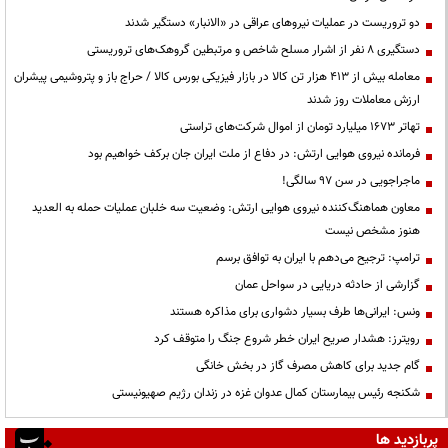
دو تروریست در عملیات نیروهای عراقی در «الانبار» دستگیر شدند
دستگیری ۸ نفر از اشرار مسلح شاخص و مرتبطین گروهک‌های تروریستی
معامله بیش از ۴۱۳ هزار تن کالا در بازار فیزیکی بورس کالا / حراج باز و پتروشیمی پیشران
ارزش معاملات روز شدند
تهاتر ۱۶۷۳ میلیارد تومان از اموال شرکت‌های تراستی
فرمانده نیروی هوایی ارتش: در دفاع از ملت ایران جان برکف خواهیم بود
ماجراجویی در سن ۹۷ سالگی!
معاون هماهنگ‌کننده نیروی هوایی ارتش: وضعیت سه خلبان عملیات حمله به العدید
هنوز مشخص نیست
ترامپ: ترجیح می‌دهم با ایران به توافق برسم
گزارشی از حادثه دریایی در سواحل عمان
ونس: ایرانی‌ها طرف بسیار دشواری برای مذاکره هستند
رویترز: هشدار صریح ایران خطر شروع جنگ را متوقف کرد
گام جدید برای کاهش مصرف گاز در بخش خانگی
شکنجه رئیس بیمارستان کمال عدوان غزه در زندان رژیم صهیونیستی
پربازدید ها