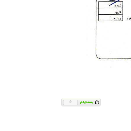
پسندیدم
0