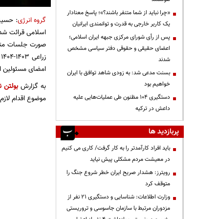
«چرا نباید از شما متنفر باشند؟»؛ پاسخ معنادار
گروه انرژی
: حسین
یک کاربر خارجی به قدرت و توانمندی ایرانیان
اسلامی قرائت شد،
پس از رأی شورای مرکزی جبهه ایران اسلامی؛
صورت جلسات متع
اعضای حقیقی و حقوقی دفتر سیاسی مشخص
ز
شدند
امضای مسئولین اس
بسنت مدعی شد: به زودی شاهد توافق با ایران
خواهیم بود
به گزارش
بولتن ن
موضوع اقدام لازم
دستگیری ۱۰۴ مظنون طی عملیات‌هایی علیه
داعش در ترکیه
پربازدید ها
باید افراد کارآمدتر را به کار گرفت/ کاری می کنیم
در معیشت مردم مشکلی پیش نیاید
رویترز: هشدار صریح ایران خطر شروع جنگ را
متوقف کرد
وزارت اطلاعات: شناسایی و دستگیری ۲۱ نفر از
مزدوران مرتبط با سازمان جاسوسی و تروریستی