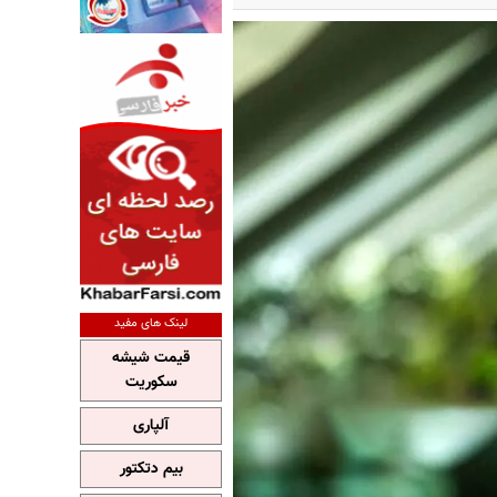
لینک های مفید
قیمت شیشه
سکوریت
آلپاری
بیم دتکتور