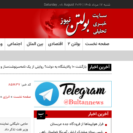
شنبه ۱۷ مرداد ۱۴۰۵
|
Saturday , 08 August 2026
صفحه نخست
بولتن ۲
اقتصادی
بین الملل
اجتماعی
ور
آخرین اخبار
بازگشت ۱۰ پالایشگاه به دولت؟ روایتی از یک نامه‌سرنوشت‌ساز و ۶ میلیارد بشکه نفتِ بدون‌حساب
کد خبر:
۸۵۶۸۳۷
صفحه نخست
»
انرژی
»
آخرین اخبار
فرار هواپیماها از فرودگاه جده عربستان
وزیر نفت تذکر داد.
رئیس ستاد مشترک ارتش آمریکا خواستار راهی