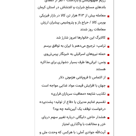
رژیم صهیونیستی و بازداشت ۴ نفر از اعضای
باندهای مسلح شرارت و اغتشاش در استان کرمان
معامله بیش از ۴۱۳ هزار تن کالا در بازار فیزیکی
بورس کالا / حراج باز و پتروشیمی پیشران ارزش
معاملات روز شدند
کالابرگ این خانوارها امروز شارژ شد
ترامپ: ترجیح می‌دهم با ایران به توافق برسم
حمله نیروهای اسرائیلی به خبرنگار پرس‌تی‌وی
ونس: ایرانی‌ها طرف بسیار دشواری برای مذاکره
هستند
از التماس تا فروپاشی هژمونی دلار
جهان با افزایش قیمت مواد غذایی مواجه است
تکذیب شایعه «معافیت سربازان فراری»
تقسیم غنایم مدیران یا دفاع از تولید؛ پشت‌پرده
درخواست توقف یک آیین‌نامه چه بود؟
هشدار حاجی دلیگانی درباره تغییر سهم دریای
خزر و مخالفت با واگذاری امتیاز
آیت‌الله جوادی آملی: با هرکس که وحدت ملی و