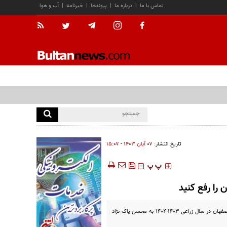
تماس با ما
|
درباره ما
|
پیوندها
|
خبرنامه
|
آب و هوا
تاریخ انتشار:
۰۷ آبان ۱۴۰۳ - ۱۵:۰۷
‍‍‍ پ
پ
را رفع کنید
حاجی دلیگانی نماینده شاهین شهر، برخوار و میمه در خصوص لزوم رفع کمبود سهمیه سوخت ماشین آلات کشاورزی استان اصفهان در سال زراعی 1403-1404 به محسن پاک نژاد