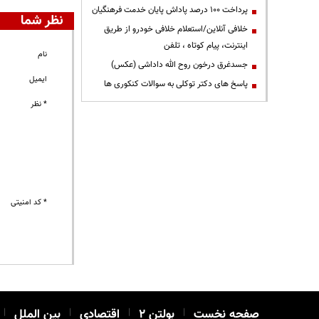
پرداخت ۱۰۰ درصد پاداش پایان خدمت فرهنگیان
نظر شما
خلافی آنلاین/استعلام خلافی خودرو از طریق
اینترنت، پیام کوتاه ، تلفن
نام
جسدغرق درخون روح الله داداشی (عکس)
ایمیل
پاسخ های دکتر توکلی به سوالات کنکوری ها
* نظر
* کد امنیتی
صفحه نخست
|
بولتن ۲
|
اقتصادی
|
بین الملل
|