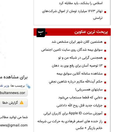
اسلامی را بشکند، باید مقابله کرد
تهاتر ۱۶۷۳ میلیارد تومان از اموال شرکت‌های
تراستی
پربحث ترین عناوین
هشتمین کلان شهر ایران مشخص شد
سوابق بیمه شدگان روی سایت تامین اجتماعی
همجنس گرایی در شبکه من و تو
13 توصیه آسان برای رفع بوی بد دهان
مشاهده سامانه آنلاين سوابق بیمه
برای مشاهده مطا
حكم آيت‌الله مكارم درباره شاهين نجفي
برچسب ها:
وزیر نف
سایتهای همسریابی!
دعايي كه قطعا مستجاب مي‌شود
گزارش خطا
جزئیات جدید قتل روح الله داداشی
آموزش ساخت Apple ID برای کاربران ایرانی
شما می توانید مطالب 
راز خنده های اصغر فرهادی به حرکت بی شرمانه
nnews@gmail.com
خانم بازیگر + عکس