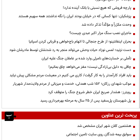
پارچه فروشی که هیچ نسبتی با بانک آینده ندارد!
پزشکیان: تنها کسانی که در خیابان بودند ایران را نگه نداشتند همه سهیم هستند
وحدت مکرّراً و مؤکّداً تذکر داده شد
ماجرای نصب سنگ مزار اکبر عبدی چیست؟
بحران اینفانتینو؛ از طرح جنجالی تا اتهام باج‌خواهی و قربانی کردن اسپانیا
دست نزنید؛ لمس نوزاد حیات وحش می‌تواند منجر به رد شدنشان توسط مادرشان شود
تأملی بر خسارت‌های نامرئی وارد شده بر عاملان جنگ علیه ایران
چاقی به دلیل بی‌ارادگی نیست؛ مغز می‌خواهد چاق بمانیم!
باید افراد کارآمدتر را به کار گرفت/ کاری می کنیم در معیشت مردم مشکلی پیش نیاید
موکب شهدای رزکان؛ ۱۵۲ شب همدلی، خدمت و میزبانی از مردم ولایت‌مدار شهریار
رویترز: هشدار صریح ایران خطر شروع جنگ را متوقف کرد
پل شهرستان پل‌سفید پس از ۲۵ سال به مرحله بهره‌برداری رسید
پربحث ترین عناوین
هشتمین کلان شهر ایران مشخص شد
سوابق بیمه شدگان روی سایت تامین اجتماعی