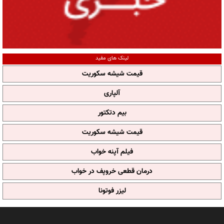
لینک های مفید
قیمت شیشه سکوریت
آلپاری
بیم دتکتور
قیمت شیشه سکوریت
فیلم آپنه خواب
درمان قطعی خروپف در خواب
لیزر فوتونا