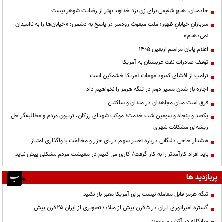
خادمیان: هیچ شفیعی برای زن نزد خداوند بهتر از رضایت شوهر نیست
سربازانِ خیابانِ ظهور؛ ملتِ مبعوثِ رودسر در پاسخ به دشمن: «خیابان‌ها را به ناامیدان
نمی‌دهیم»
اعلام پایان مراسم اربعین ۱۴۰۵
توقف صادرات نفت عربستان به آمریکا
ترامپ از افشای کمبود مهمات آمریکا خشمگین است
اجازه باز شدن مسیر دوم در تنگه هرمز را نخواهیم داد
فرق است میان مجاهدان در میدان و ساکتین
یکصد و پنجاه و سومین شب خدمت؛ موکب شهدای رزکان، تریبون مردم و مطالبه‌گر حل
ریشه‌ای مشکلات شهری
هشدار حاجی دلیگانی درباره تغییر سهم دریای خزر و مخالفت با واگذاری امتیاز
باید افراد کارآمدتر را به کار گرفت/ کاری می کنیم در معیشت مردم مشکلی پیش نیاید
پربازدید ها
تنگه هرمز قابل معامله نیست برای آمریکا معبر باز نکنید
گستره امپراتوری ایران در ۵ قرن پیش از میلاد؛ تصویری از ایران ۲۵ قرن پیش
میانکاله در آتش می‌سوزد