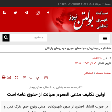
جمعه ۱۶ مرداد ۱۴۰۵
|
Friday , 07 August 2026
از
و
ته
ن
نو
کد خبر:
۸۵۹۱۳۹
تاریخ انتشار:
۰۹ آذر ۱۴۰۳ - ۱۲:۰۷
صفحه نخست
»
اجتماعی
‍‍‍ پ
پ
تذکر محمد محمد رضایی به دادستان محترم بیجار
اولین تکلیف مدعی العموم صیانت از حقوق عامه است
در صورت انتشار اخباری از سوی شهروندان مبنی وقوع جرم ،ترک فعل و