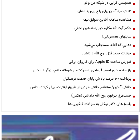
همجنس گرایی در شبکه من و تو
13 توصیه آسان برای رفع بوی بد دهان
مشاهده سامانه آنلاين سوابق بیمه
حكم آيت‌الله مكارم درباره شاهين نجفي
سایتهای همسریابی!
دعايي كه قطعا مستجاب مي‌شود
جزئیات جدید قتل روح الله داداشی
آموزش ساخت Apple ID برای کاربران ایرانی
راز خنده های اصغر فرهادی به حرکت بی شرمانه خانم بازیگر + عکس
پرداخت ۱۰۰ درصد پاداش پایان خدمت فرهنگیان
خلافی آنلاین/استعلام خلافی خودرو از طریق اینترنت، پیام کوتاه ، تلفن
جسدغرق درخون روح الله داداشی (عکس)
پاسخ های دکتر توکلی به سوالات کنکوری ها