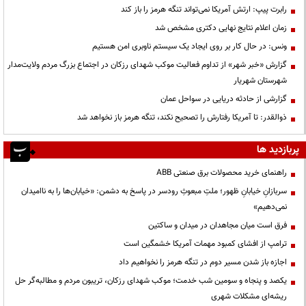
رابرت پیپ: ارتش آمریکا نمی‌تواند تنگه هرمز را باز کند
زمان اعلام نتایج نهایی دکتری مشخص شد
ونس: در حال کار بر روی ایجاد یک سیستم ناوبری امن هستیم
گزارش «خبر شهر» از تداوم فعالیت موکب شهدای رزکان در اجتماع بزرگ مردم ولایت‌مدار
شهرستان شهریار
گزارشی از حادثه دریایی در سواحل عمان
ذوالقدر: تا آمریکا رفتارش را تصحیح نکند، تنگه هرمز باز نخواهد شد
پربازدید ها
راهنمای خرید محصولات برق صنعتی ABB
سربازانِ خیابانِ ظهور؛ ملتِ مبعوثِ رودسر در پاسخ به دشمن: «خیابان‌ها را به ناامیدان
نمی‌دهیم»
فرق است میان مجاهدان در میدان و ساکتین
ترامپ از افشای کمبود مهمات آمریکا خشمگین است
اجازه باز شدن مسیر دوم در تنگه هرمز را نخواهیم داد
یکصد و پنجاه و سومین شب خدمت؛ موکب شهدای رزکان، تریبون مردم و مطالبه‌گر حل
ریشه‌ای مشکلات شهری