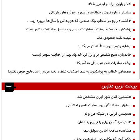
اعلام پایان مراسم اربعین ۱۴۰۵
هشدار درباره فروش حواله‌های صوری خودروهای وارداتی
3 اشتباه رایج در انتخاب رنگ صنعتی که هزینه‌اش را سال‌ها می‌پردازید...
پزشکیان: خدمت بی‌منت و مشارکت مردمی، پایه حل مشکلات کشور است
قیمت نفت صعودی ماند
نوشابه رژیمی روی حافظه اثر می‌گذارد
خادمیان: هیچ شفیعی برای زن نزد خداوند بهتر از رضایت شوهر نیست
توقف صادرات نفت عربستان به آمریکا
صمصامی خطاب به پزشکیان: به شما اطلاعات غلط دادند؛ مردم را ساده‌لوح فرض نکنید!
پربحث ترین عناوین
هشتمین کلان شهر ایران مشخص شد
سوابق بیمه شدگان روی سایت تامین اجتماعی
همجنس گرایی در شبکه من و تو
13 توصیه آسان برای رفع بوی بد دهان
مشاهده سامانه آنلاين سوابق بیمه
حكم آيت‌الله مكارم درباره شاهين نجفي