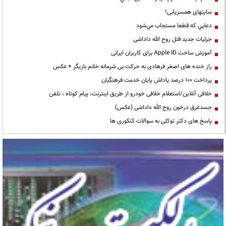
سایتهای همسریابی!
دعايي كه قطعا مستجاب مي‌شود
جزئیات جدید قتل روح الله داداشی
آموزش ساخت Apple ID برای کاربران ایرانی
راز خنده های اصغر فرهادی به حرکت بی شرمانه خانم بازیگر + عکس
پرداخت ۱۰۰ درصد پاداش پایان خدمت فرهنگیان
خلافی آنلاین/استعلام خلافی خودرو از طریق اینترنت، پیام کوتاه ، تلفن
جسدغرق درخون روح الله داداشی (عکس)
پاسخ های دکتر توکلی به سوالات کنکوری ها