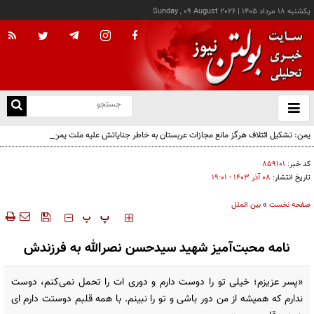
يکشنبه ۱۸ مرداد ۱۴۰۵
|
Sunday , 09 August 2026
از
و
ته
یمن: تشکیل ائتلاف هرگز مانع مجازات عربستان به خاطر جنایاتش علیه ملت یمن نخواهد شد
ن
نو
کد خبر:
۸۵۹۱۰۱
تاریخ انتشار:
۰۸ آذر ۱۴۰۳ - ۱۹:۰۱
صفحه نخست
»
بین الملل
‍‍‍ پ
پ
نامه محبت‌آمیز شهید سیدحسن نصرالله به فرزندش
«پسر عزیزم؛ خیلی تو را دوست دارم و دوری ات را تحمل نمی‌کنم، دوست
ندارم که همیشه از من دور باشی و تو را نبینم. با همه قلبم دوستت دارم ای