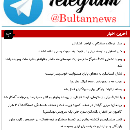
آخرین اخبار
سفر فرمانده سنتکام به اراضی اشغالی
خبر تعطیلی مدرسه ایرانی در کویت به صورت رسمی اعلام نشده
یمن: تشکیل ائتلاف هرگز مانع مجازات عربستان به خاطر جنایاتش علیه ملت یمن نخواهد
شد
نشان استاندارد به معنای پایان مسئولیت خودروساز نیست
غریبه به دادمون نمی‌رسه؛ ایرانی بخریم!
بسته اینترنت رایگان برای خبرنگاران فعال شد
با اعتراف یکی از متهمان، ابعاد تازه‌ای از پرونده ربایش و قتل حمیدرضا رجب‌زاده آشکار شد
ریمـدان؛ مرزی گرفتار در صف، کمبود زیرساخت و ضعف هماهنگی دستگاه‌ها / ۳ هزار
کامیون در انتظار، رانندگان بدون حتی یک سرویس بهداشتی!
تایید هشدارهای گذشته بولتن نیوز توسط سخنگوی قوه قضائیه در خصوص کارت های
بارزگانی و اجاره ای که به بحران ارزی رسیده اند