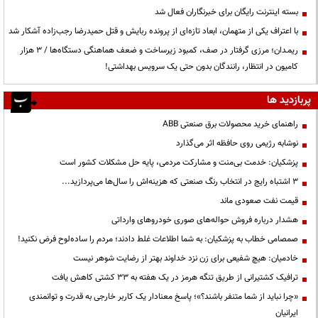
بسته اینترنت رایگان برای خبرنگاران فعال شد
با اعتراف یکی از متهمان، ابعاد تازه‌ای از پرونده ربایش و قتل حمیدرضا رجب‌زاده آشکار شد
ریمـدان؛ مرزی گرفتار در صف، کمبود زیرساخت و ضعف هماهنگی دستگاه‌ها / ۳ هزار
کامیون در انتظار، رانندگان بدون حتی یک سرویس بهداشتی!
پربازدید ها
راهنمای خرید محصولات برق صنعتی ABB
نوشابه رژیمی روی حافظه اثر می‌گذارد
پزشکیان: خدمت بی‌منت و مشارکت مردمی، پایه حل مشکلات کشور است
3 اشتباه رایج در انتخاب رنگ صنعتی که هزینه‌اش را سال‌ها می‌پردازید...
قیمت نفت صعودی ماند
هشدار درباره فروش حواله‌های صوری خودروهای وارداتی
صمصامی خطاب به پزشکیان: به شما اطلاعات غلط دادند؛ مردم را ساده‌لوح فرض نکنید!
خادمیان: هیچ شفیعی برای زن نزد خداوند بهتر از رضایت شوهر نیست
ترافیک کشتیرانی از طریق تنگه هرمز در یک هفته به ۳۳ کشتی کاهش یافت
«چرا نباید از شما متنفر باشند؟»؛ پاسخ معنادار یک کاربر خارجی به قدرت و توانمندی
ایرانیان