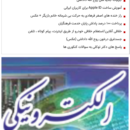
جزئیات جدید قتل روح الله داداشی
آموزش ساخت Apple ID برای کاربران ایرانی
راز خنده های اصغر فرهادی به حرکت بی شرمانه خانم بازیگر + عکس
پرداخت ۱۰۰ درصد پاداش پایان خدمت فرهنگیان
خلافی آنلاین/استعلام خلافی خودرو از طریق اینترنت، پیام کوتاه ، تلفن
جسدغرق درخون روح الله داداشی (عکس)
پاسخ های دکتر توکلی به سوالات کنکوری ها