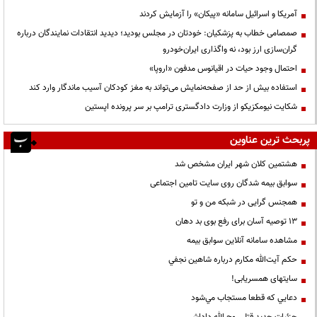
آمریکا و اسرائیل سامانه «پیکان» را آزمایش کردند
صمصامی خطاب به پزشکیان: خودتان در مجلس بودید؛ دیدید انتقادات نمایندگان درباره
گران‌سازی ارز بود، نه واگذاری ایران‌خودرو
احتمال وجود حیات در اقیانوس مدفون «اروپا»
استفاده بیش از حد از صفحه‌نمایش می‌تواند به مغز کودکان آسیب ماندگار وارد کند
شکایت نیومکزیکو از وزارت دادگستری ترامپ بر سر پرونده اپستین
پربحث ترین عناوین
هشتمین کلان شهر ایران مشخص شد
سوابق بیمه شدگان روی سایت تامین اجتماعی
همجنس گرایی در شبکه من و تو
13 توصیه آسان برای رفع بوی بد دهان
مشاهده سامانه آنلاين سوابق بیمه
حكم آيت‌الله مكارم درباره شاهين نجفي
سایتهای همسریابی!
دعايي كه قطعا مستجاب مي‌شود