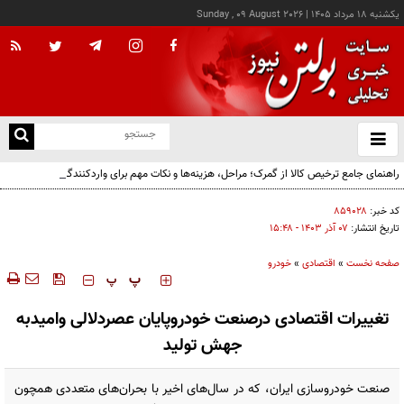
يکشنبه ۱۸ مرداد ۱۴۰۵
|
Sunday , 09 August 2026
از
و
ته
راهنمای جامع ترخیص کالا از گمرک؛ مراحل، هزینه‌ها و نکات مهم برای واردکنندگان
ن
نو
کد خبر:
۸۵۹۰۲۸
تاریخ انتشار:
۰۷ آذر ۱۴۰۳ - ۱۵:۴۸
صفحه نخست
»
اقتصادی
»
خودرو
‍‍‍ پ
پ
تغییرات اقتصادی درصنعت خودروپایان عصردلالی وامیدبه
جهش تولید
صنعت خودروسازی ایران، که در سال‌های اخیر با بحران‌های متعددی همچون