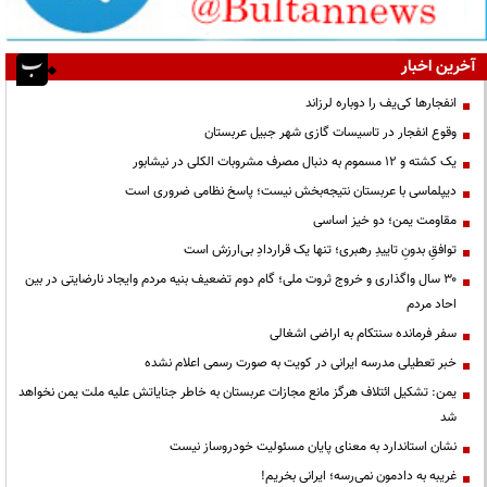
آخرین اخبار
انفجارها کی‌یف را دوباره لرزاند
وقوع انفجار در تاسیسات گازی شهر جبیل عربستان
یک کشته و ۱۲ مسموم به دنبال مصرف مشروبات الکلی در نیشابور
دیپلماسی با عربستان نتیجه‌بخش نیست؛ پاسخ نظامی ضروری است
مقاومت یمن؛ دو خیز اساسی
توافقِ بدونِ تاییدِ رهبری؛ تنها یک قراردادِ بی‌ارزش است
۳۰ سال واگذاری و خروج ثروت ملی؛ گام دوم تضعیف بنیه مردم وایجاد نارضایتی در بین
احاد مردم
سفر فرمانده سنتکام به اراضی اشغالی
خبر تعطیلی مدرسه ایرانی در کویت به صورت رسمی اعلام نشده
یمن: تشکیل ائتلاف هرگز مانع مجازات عربستان به خاطر جنایاتش علیه ملت یمن نخواهد
شد
نشان استاندارد به معنای پایان مسئولیت خودروساز نیست
غریبه به دادمون نمی‌رسه؛ ایرانی بخریم!