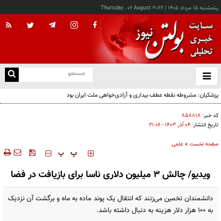
پنجشنبه ۱۵ مرداد ۱۴۰۵
|
Thursday , 06 August 2026
از
و
ته
ن
نو
کد خبر:
۸۵۸۸۱۸
تاریخ انتشار:
۰۴ آذر ۱۴۰۳ - ۲۱:۰۶
صفحه نخست
»
علمی
‍‍‍ پ
پ
ویدیو/ چالش ۳ میلیون دلاری ناسا برای بازیافت در فضا
دانشمندان تخمین می‌زنند که انتقال یک پوند ماده به ماه و برگشت آن نزدیک
به ۱۰۰ هزار دلار هزینه به دنبال داشته باشد.