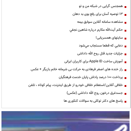
همجنس گرایی در شبکه من و تو
13 توصیه آسان برای رفع بوی بد دهان
مشاهده سامانه آنلاين سوابق بیمه
حكم آيت‌الله مكارم درباره شاهين نجفي
سایتهای همسریابی!
دعايي كه قطعا مستجاب مي‌شود
جزئیات جدید قتل روح الله داداشی
آموزش ساخت Apple ID برای کاربران ایرانی
راز خنده های اصغر فرهادی به حرکت بی شرمانه خانم بازیگر + عکس
پرداخت ۱۰۰ درصد پاداش پایان خدمت فرهنگیان
خلافی آنلاین/استعلام خلافی خودرو از طریق اینترنت، پیام کوتاه ، تلفن
جسدغرق درخون روح الله داداشی (عکس)
پاسخ های دکتر توکلی به سوالات کنکوری ها