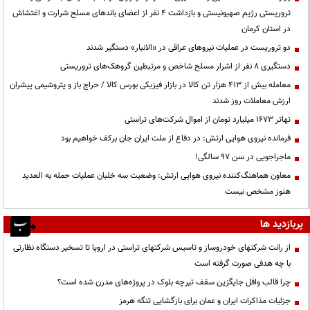
تروریستی رژیم صهیونیستی و بازداشت ۴ نفر از اعضای باندهای مسلح شرارت و اغتشاش
در استان کرمان
دو تروریست در عملیات نیروهای عراقی در «الانبار» دستگیر شدند
دستگیری ۸ نفر از اشرار مسلح شاخص و مرتبطین گروهک‌های تروریستی
معامله بیش از ۴۱۳ هزار تن کالا در بازار فیزیکی بورس کالا / حراج باز و پتروشیمی پیشران
ارزش معاملات روز شدند
تهاتر ۱۶۷۳ میلیارد تومان از اموال شرکت‌های تراستی
فرمانده نیروی هوایی ارتش: در دفاع از ملت ایران جان برکف خواهیم بود
ماجراجویی در سن ۹۷ سالگی!
معاون هماهنگ‌کننده نیروی هوایی ارتش: وضعیت سه خلبان عملیات حمله به العدید
هنوز مشخص نیست
پربازدید ها
از رانت‌ شرکتهای خودروساز و تاسیس شرکتهای تراستی در اروپا تا تسخیر دستگاه نظارتی
با چه هدفی صورت گرفته است
چرا قالب وافل جایگزین سقف تیرچه بلوک در پروژه‌های مدرن شده است؟
جزئیات مذاکرات ایران و عمان برای بازگشایی تنگه هرمز