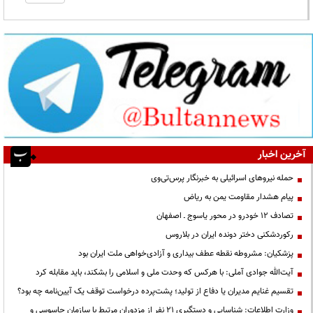
آخرین اخبار
حمله نیروهای اسرائیلی به خبرنگار پرس‌تی‌وی
پیام هشدار مقاومت یمن به ریاض
تصادف ۱۲ خودرو در محور یاسوج ـ اصفهان
رکوردشکنی دختر دونده ایران در بلاروس
پزشکیان: مشروطه نقطه عطف بیداری و آزادی‌خواهی ملت ایران بود
آیت‌الله جوادی آملی: با هرکس که وحدت ملی و اسلامی را بشکند، باید مقابله کرد
تقسیم غنایم مدیران یا دفاع از تولید؛ پشت‌پرده درخواست توقف یک آیین‌نامه چه بود؟
وزارت اطلاعات: شناسایی و دستگیری ۲۱ نفر از مزدوران مرتبط با سازمان جاسوسی و