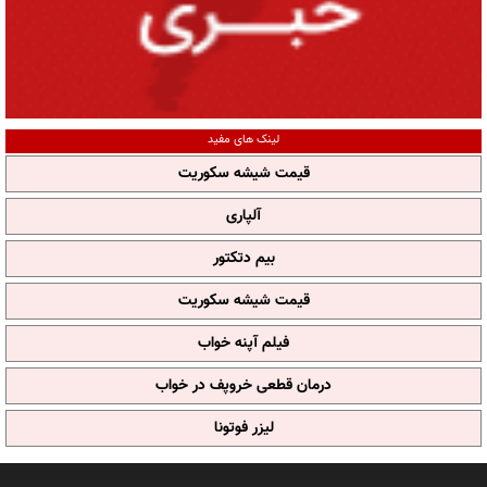
لینک های مفید
قیمت شیشه سکوریت
آلپاری
بیم دتکتور
قیمت شیشه سکوریت
فیلم آپنه خواب
درمان قطعی خروپف در خواب
لیزر فوتونا