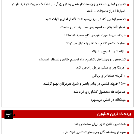
تعارض قوانین؛ مانع پنهان سنددار شدن بخش بزرگی از املاک/ ضرورت تجدیدنظر در
ضوابط احراز تصرفات مالکانه
تخم‌مرغ‌هایی که در مرز پوسیدند تا اقتدار اداری اثبات شود
انصارالله: رفع محاصره یمن مطالبه اصلی ماست
خودتحقیرها عریضه‌نویس کاخ سفید شده‌اند!
عملیات «نصر ۷» چه هدفی را دنبال می‌کرد؟
زلزله شهر یاسوج را لرزاند
تشخیص روان‌شناختی ترامپ: «او تجسم خالص شیطان است!»
آمریکا ویزای سفیر برزیل را باطل کرد
۲ گزینه صنعا برای ریاض
۴۵۰۰ فروند کشتی در بنادر باهنر و شرق هرمزگان پهلو گرفتند
صادرات ۱۵ محصول کشاورزی آزاد شد
میانکاله در آتش می‌سوزد
پربحث ترین عناوین
هشتمین کلان شهر ایران مشخص شد
سوابق بیمه شدگان روی سایت تامین اجتماعی