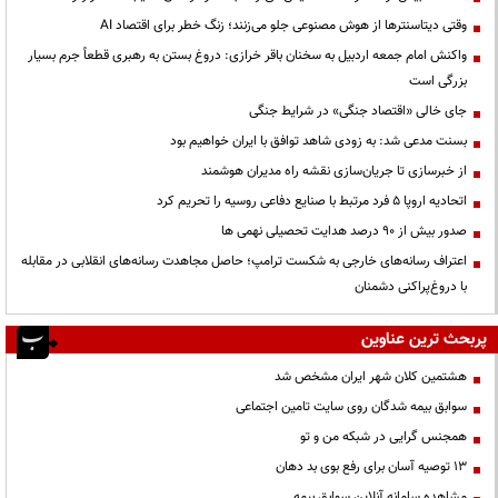
وقتی دیتاسنترها از هوش مصنوعی جلو می‌زنند؛ زنگ خطر برای اقتصاد AI
واکنش امام جمعه اردبیل به سخنان باقر خرازی: دروغ بستن به رهبری قطعاً جرم بسیار
بزرگی است
جای خالی «اقتصاد جنگی» در شرایط جنگی
بسنت مدعی شد: به زودی شاهد توافق با ایران خواهیم بود
از خبرسازی تا جریان‌سازی نقشه راه مدیران هوشمند
اتحادیه اروپا ۵ فرد مرتبط با صنایع دفاعی روسیه را تحریم کرد
صدور بیش از ۹۰ درصد هدایت تحصیلی نهمی ها
اعتراف رسانه‌های خارجی به شکست ترامپ؛ حاصل مجاهدت رسانه‌های انقلابی در مقابله
با دروغ‌پراکنی دشمنان
پربحث ترین عناوین
هشتمین کلان شهر ایران مشخص شد
سوابق بیمه شدگان روی سایت تامین اجتماعی
همجنس گرایی در شبکه من و تو
13 توصیه آسان برای رفع بوی بد دهان
مشاهده سامانه آنلاين سوابق بیمه