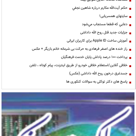
حكم آيت‌الله مكارم درباره شاهين نجفي
سایتهای همسریابی!
دعايي كه قطعا مستجاب مي‌شود
جزئیات جدید قتل روح الله داداشی
آموزش ساخت Apple ID برای کاربران ایرانی
راز خنده های اصغر فرهادی به حرکت بی شرمانه خانم بازیگر + عکس
پرداخت ۱۰۰ درصد پاداش پایان خدمت فرهنگیان
خلافی آنلاین/استعلام خلافی خودرو از طریق اینترنت، پیام کوتاه ، تلفن
جسدغرق درخون روح الله داداشی (عکس)
پاسخ های دکتر توکلی به سوالات کنکوری ها