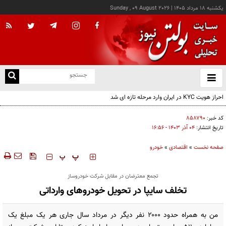
يکشنبه ۱۸ مرداد ۱۴۰۵
|
Sunday , 09 August 2026
از
و
ته
احراز هویت KYC در ایران وارد مرحله تازه ای شد
ن
نو
کد خبر:
۸۵۸۷۹۰
تاریخ انتشار:
۰۴ آذر ۱۴۰۳ - ۱۶:۵۶
صفحه نخست
»
اقتصادی
»
خودرو
‍‍‍ پ
پ
تجمع معترضان در مقابل شرکت خودروساز
تخلف سایپا در تحویل خودروهای وارداتی
من به همراه حدود ۲۰۰۰ نفر دیگر در مرداد سال جاری هر یک مبلغ یک