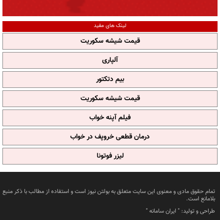
لینک های مفید
قیمت شیشه سکوریت
آلپاری
بیم دتکتور
قیمت شیشه سکوریت
فیلم آپنه خواب
درمان قطعی خروپف در خواب
لیزر فوتونا
تمام حقوق مادی و معنوی این سایت متعلق به بولتن نیوز است و استفاده از مطالب با ذکر منبع
بلامانع است.
طراحی و تولید: "
ایران سامانه
"