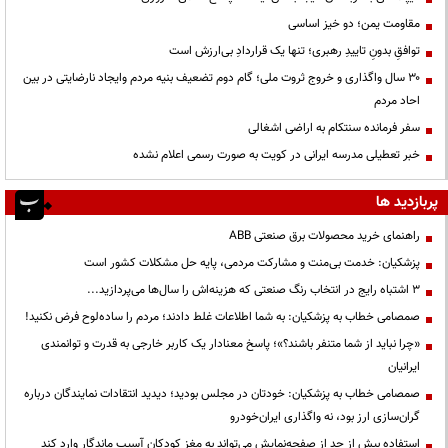
مقاومت یمن؛ دو خیز اساسی
توافقِ بدونِ تاییدِ رهبری؛ تنها یک قراردادِ بی‌ارزش است
۳۰ سال واگذاری و خروج ثروت ملی؛ گام دوم تضعیف بنیه مردم وایجاد نارضایتی در بین
احاد مردم
سفر فرمانده سنتکام به اراضی اشغالی
خبر تعطیلی مدرسه ایرانی در کویت به صورت رسمی اعلام نشده
پربازدید ها
راهنمای خرید محصولات برق صنعتی ABB
پزشکیان: خدمت بی‌منت و مشارکت مردمی، پایه حل مشکلات کشور است
3 اشتباه رایج در انتخاب رنگ صنعتی که هزینه‌اش را سال‌ها می‌پردازید...
صمصامی خطاب به پزشکیان: به شما اطلاعات غلط دادند؛ مردم را ساده‌لوح فرض نکنید!
«چرا نباید از شما متنفر باشند؟»؛ پاسخ معنادار یک کاربر خارجی به قدرت و توانمندی
ایرانیان
صمصامی خطاب به پزشکیان: خودتان در مجلس بودید؛ دیدید انتقادات نمایندگان درباره
گران‌سازی ارز بود، نه واگذاری ایران‌خودرو
استفاده بیش از حد از صفحه‌نمایش می‌تواند به مغز کودکان آسیب ماندگار وارد کند