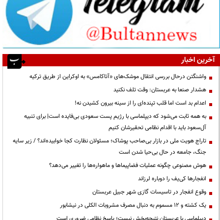
آخرین اخبار
واشنگتن درحال بررسی انتقال موشک‌های «آتاکامس» به اوکراین از طریق ترکیه
هشدار صنعا به عربستان: وقت تلف نکنید
اعدام بد است اما قلب تپنده‌ای را از سینه بیرون کشیدن نه!
به همه ثابت می‌شود که دیپلماسی با رژیم پست سعودی بی‌فایده است| برای تنبیه
آل‌سعود باید با اقدام نظامی تحقیرشان کنیم
تاراج هویت ملی در بازار بی‌صاحب پوشاک؛ مسئولان نظارت کجا خوابیده‌اند؟ / زیر سایه
جنگ، جامعه در حال بی‌حیا شدن است
هوش مصنوعی چگونه عملیات فضاپیماها و ماهواره‌ها را تغییر می‌دهد؟
انفجارها کی‌یف را دوباره لرزاند
وقوع انفجار در تاسیسات گازی شهر جبیل عربستان
یک کشته و ۱۲ مسموم به دنبال مصرف مشروبات الکلی در نیشابور
دیپلماسی با عربستان نتیجه‌بخش نیست؛ پاسخ نظامی ضروری است