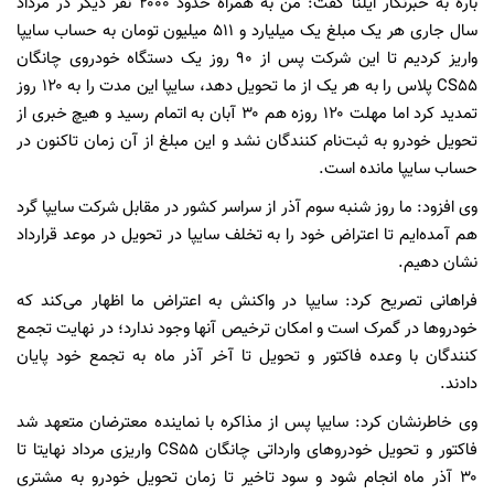
باره به خبرنگار ایلنا گفت: من به همراه حدود ۲۰۰۰ نفر دیگر در مرداد
سال جاری هر یک مبلغ یک میلیارد و ۵۱۱ میلیون تومان به حساب سایپا
واریز کردیم تا این شرکت پس از ۹۰ روز یک دستگاه خودروی چانگان
CS55 پلاس را به هر یک از ما تحویل دهد، سایپا این مدت را به ۱۲۰ روز
تمدید کرد اما مهلت ۱۲۰ روزه هم ۳۰ آبان به اتمام رسید و هیچ خبری از
تحویل خودرو به ثبت‌نام کنندگان نشد و این مبلغ از آن زمان تاکنون در
حساب سایپا مانده است.
وی افزود: ما روز شنبه سوم آذر از سراسر کشور در مقابل شرکت سایپا گرد
هم آمده‌ایم تا اعتراض خود را به تخلف سایپا در تحویل در موعد قرارداد
نشان دهیم.
فراهانی تصریح کرد: سایپا در واکنش به اعتراض ما اظهار می‌کند که
خودروها در گمرک است و امکان ترخیص آنها وجود ندارد؛ در نهایت تجمع
کنندگان با وعده‌ فاکتور و تحویل تا آخر آذر ماه به تجمع خود پایان
دادند.
وی خاطرنشان کرد: سایپا پس از مذاکره با نماینده معترضان متعهد شد
فاکتور و تحویل خودروهای وارداتی چانگان CS55 واریزی مرداد نهایتا تا
۳۰ آذر ماه انجام شود و سود تاخیر تا زمان تحویل خودرو به مشتری