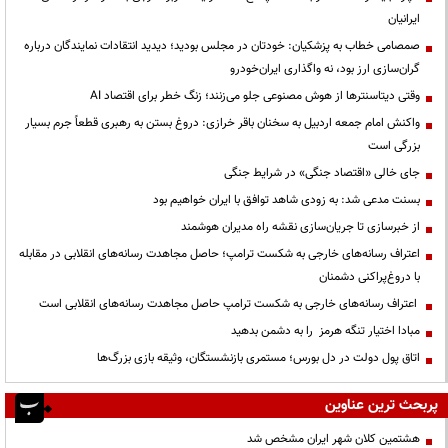
ایرانیان
صمصامی خطاب به پزشکیان: خودتان در مجلس بودید؛ دیدید انتقادات نمایندگان درباره
گران‌سازی ارز بود، نه واگذاری ایران‌خودرو
وقتی دیتاسنترها از هوش مصنوعی جلو می‌زنند؛ زنگ خطر برای اقتصاد AI
واکنش امام جمعه اردبیل به سخنان باقر خرازی: دروغ بستن به رهبری قطعاً جرم بسیار
بزرگی است
جای خالی «اقتصاد جنگی» در شرایط جنگی
بسنت مدعی شد: به زودی شاهد توافق با ایران خواهیم بود
از خبرسازی تا جریان‌سازی نقشه راه مدیران هوشمند
اعتراف رسانه‌های خارجی به شکست ترامپ؛ حاصل مجاهدت رسانه‌های انقلابی در مقابله
با دروغ‌پراکنی دشمنان
اعتراف رسانه‌های خارجی به شکست ترامپ حاصل مجاهدت رسانه‌های انقلابی است
مبادا اختیار تنگه هرمز را به دشمن بدهید
اتاق پول دولت در دل بورس؛ مستمری بازنشستگان، وثیقه بازی بزرگ‌ها
پربحث ترین عناوین
هشتمین کلان شهر ایران مشخص شد