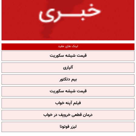
لینک های مفید
قیمت شیشه سکوریت
آلپاری
بیم دتکتور
قیمت شیشه سکوریت
فیلم آپنه خواب
درمان قطعی خروپف در خواب
لیزر فوتونا