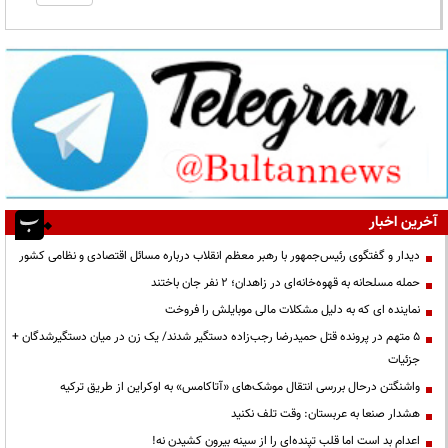
آخرین اخبار
دیدار و گفتگوی رئیس‌جمهور با رهبر معظم انقلاب درباره مسائل اقتصادی و نظامی کشور
حمله مسلحانه به قهوه‌خانه‌ای در زاهدان؛ ۲ نفر جان باختند
نماینده ای که به دلیل مشکلات مالی موبایلش را فروخت
۵ متهم در پرونده قتل حمیدرضا رجب‌زاده دستگیر شدند/ یک زن در میان دستگیرشدگان +
جزئیات
واشنگتن درحال بررسی انتقال موشک‌های «آتاکامس» به اوکراین از طریق ترکیه
هشدار صنعا به عربستان: وقت تلف نکنید
اعدام بد است اما قلب تپنده‌ای را از سینه بیرون کشیدن نه!