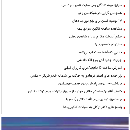
سوابق بیمه شدگان روی سایت تامین اجتماعی
همجنس گرایی در شبکه من و تو
13 توصیه آسان برای رفع بوی بد دهان
مشاهده سامانه آنلاين سوابق بیمه
حكم آيت‌الله مكارم درباره شاهين نجفي
سایتهای همسریابی!
دعايي كه قطعا مستجاب مي‌شود
جزئیات جدید قتل روح الله داداشی
آموزش ساخت Apple ID برای کاربران ایرانی
راز خنده های اصغر فرهادی به حرکت بی شرمانه خانم بازیگر + عکس
پرداخت ۱۰۰ درصد پاداش پایان خدمت فرهنگیان
خلافی آنلاین/استعلام خلافی خودرو از طریق اینترنت، پیام کوتاه ، تلفن
جسدغرق درخون روح الله داداشی (عکس)
پاسخ های دکتر توکلی به سوالات کنکوری ها