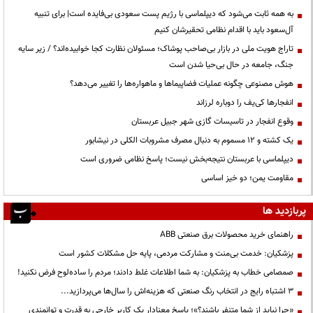
به همه ثابت می‌شود که دیپلماسی با رژیم پست سعودی بی‌فایده است| برای تنبیه
آل‌سعود باید با اقدام نظامی تحقیرشان کنیم
تاراج هویت ملی در بازار بی‌صاحب پوشاک؛ مسئولان نظارت کجا خوابیده‌اند؟ / زیر سایه
جنگ، جامعه در حال بی‌حیا شدن است
هوش مصنوعی چگونه عملیات فضاپیماها و ماهواره‌ها را تغییر می‌دهد؟
انفجارها کی‌یف را دوباره لرزاند
وقوع انفجار در تاسیسات گازی شهر جبیل عربستان
یک کشته و ۱۲ مسموم به دنبال مصرف مشروبات الکلی در نیشابور
دیپلماسی با عربستان نتیجه‌بخش نیست؛ پاسخ نظامی ضروری است
مقاومت یمن؛ دو خیز اساسی
پربازدید ها
راهنمای خرید محصولات برق صنعتی ABB
پزشکیان: خدمت بی‌منت و مشارکت مردمی، پایه حل مشکلات کشور است
صمصامی خطاب به پزشکیان: به شما اطلاعات غلط دادند؛ مردم را ساده‌لوح فرض نکنید!
3 اشتباه رایج در انتخاب رنگ صنعتی که هزینه‌اش را سال‌ها می‌پردازید...
«چرا نباید از شما متنفر باشند؟»؛ پاسخ معنادار یک کاربر خارجی به قدرت و توانمندی