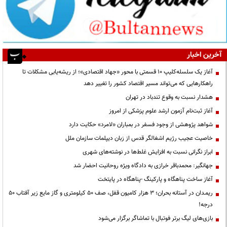
آخرین اخبار
آغاز یک سلسله‌کلیپ ۱۰ قسمتی با محور «جهاد اقتصادی»؛ از ریشه‌یابی مشکلات تا
راهکارهایی که می‌تواند مسیر اقتصاد کشور را تغییر دهد
هشدار نسبت به وقوع تندباد در تهران
آغاز ثبت‌نام آزمون ارشد علوم پزشکی از امروز
شواهد پژوهشی از وجود فسفر در بمباران «لامرد» حکایت دارد
خاصیت عجیب رژیم اشغالگر قدس از زبان دیپلمات سازمان ملل
ابراز نگرانی نسبت به افزایش غلط‌ها در نوشته‌های شهری
جهانگیر: محمدباقر خرازی به دادگاه ویژه روحانیت احضار شد
آغاز ساخت پناهگاه و پارکینگ -پناهگاه در پایتخت
ریمـدان در آستانه بحران؛ ۳ هزار کامیون قفل، صف ۵۰ کیلومتری و گاز مایع زیر آفتاب ۵۰
درجه!
بازی‌های لیگ برتر فوتبال با تماشاگر برگزار می‌شود