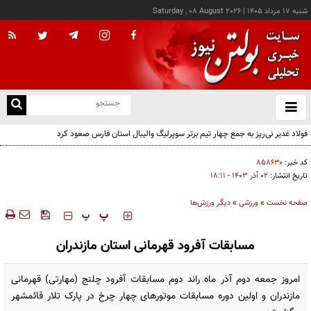
شنبه ۱۷ مرداد ۱۴۰۵
|
Saturday , 08 August 2026
از
و
ته
فولاد غدیر نی‌ریز به جمع چهار تیم برتر سوپرلیگ والیبال استان فارس صعود کرد
ن
نو
کد خبر:
۸۵۸۶۳۰
تاریخ انتشار:
۰۲ آذر ۱۴۰۳ - ۱۸:۱۱
صفحه نخست
»
ورزشی
»
دیگر ورزش‌ها
‍‍‍ پ
پ
مسابقات آفرود قهرمانی استان مازندران
امروز جمعه دوم آذر ماه راند دوم مسابقات آفرود چلنج (مهارتی) قهرمانی
مازندران و اولین دوره مسابقات موتورهای چهار چرخ در پارک تلار قائمشهر