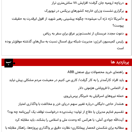
دریاچه ارومیه جان گرفت؛ افزایش ۷۸ سانتی‌متری تراز
برگزاری نشست وزرای خارجه کشورهای بریکس در نیویورک
«آمریکا ذرّه ذرّه آب میشود»؛ چگونه پیشبینی رهبر شهید از افول ابرقدرت به حقیقت
پیوست؟
دعوت مجدد عربستان از نخست‌وزیر عراق برای سفر به ریاض
رئیس کمیسیون انرژی: مدیریت شبکه برق امسال نسبت به سال‌های گذشته موفق‌تر بوده
است
پربازدید ها
راهنمای خرید محصولات برق صنعتی ABB
باید افراد کارآمدتر را به کار گرفت/ کاری می کنیم در معیشت مردم مشکلی پیش نیاید
از التماس تا فروپاشی هژمونی دلار
حمله نیروهای اسرائیلی به خبرنگار پرس‌تی‌وی
هشدار حاجی دلیگانی درباره تغییر سهم دریای خزر و مخالفت با واگذاری امتیاز
تقسیم غنایم مدیران یا دفاع از تولید؛ پشت‌پرده درخواست توقف یک آیین‌نامه چه بود؟
آیت‌الله جوادی آملی: با هرکس که وحدت ملی و اسلامی را بشکند، باید مقابله کرد
مطالبه برای شکستن انحصار پیمانکاری؛ نظارت دقیق بر واگذاری پروژه‌ها، راهکار مقابله با