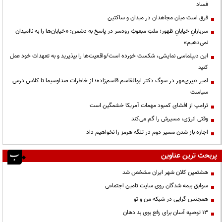
فساد
فرق است میان مجاهدان در میدان و ساکتین
سربازانِ خیابانِ ظهور؛ ملتِ مبعوثِ رودسر در پاسخ به دشمن: «خیابان‌ها را به ناامیدان
نمی‌دهیم»
این دیپلماسی نمایشی، شکست خورده است/واقعیت‌ها را بپذیرید و به تعهدات خود عمل
کنید
امیر دبیری‌مهر در سوگ دکتر ابوالقاسم قاسم‌زاده؛ از خاطرات صداوسیما تا کلاس درس
سیاست
ترامپ از افشای کمبود مهمات آمریکا خشمگین است
وقتی انرژی، مسیرش را گم می‌کند
اجازه باز شدن مسیر دوم در تنگه هرمز را نخواهیم داد
پربحث ترین عناوین
هشتمین کلان شهر ایران مشخص شد
سوابق بیمه شدگان روی سایت تامین اجتماعی
همجنس گرایی در شبکه من و تو
13 توصیه آسان برای رفع بوی بد دهان