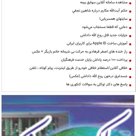
مشاهده سامانه آنلاين سوابق بیمه
حكم آيت‌الله مكارم درباره شاهين نجفي
سایتهای همسریابی!
دعايي كه قطعا مستجاب مي‌شود
جزئیات جدید قتل روح الله داداشی
آموزش ساخت Apple ID برای کاربران ایرانی
راز خنده های اصغر فرهادی به حرکت بی شرمانه خانم بازیگر + عکس
پرداخت ۱۰۰ درصد پاداش پایان خدمت فرهنگیان
خلافی آنلاین/استعلام خلافی خودرو از طریق اینترنت، پیام کوتاه ، تلفن
جسدغرق درخون روح الله داداشی (عکس)
پاسخ های دکتر توکلی به سوالات کنکوری ها