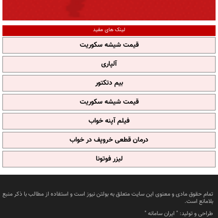
لینک های مفید
قیمت شیشه سکوریت
آلپاری
بیم دتکتور
قیمت شیشه سکوریت
فیلم آپنه خواب
درمان قطعی خروپف در خواب
لیزر فوتونا
تمام حقوق مادی و معنوی این سایت متعلق به بولتن نیوز است و استفاده از مطالب با ذکر منبع
بلامانع است.
طراحی و تولید: "
ایران سامانه
"