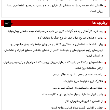
واکنش امام جمعه اردبیل به سخنان باقر خرازی: دروغ بستن به رهبری قطعاً جرم بسیار
بزرگی است
پربازدید ها
باید افراد کارآمدتر را به کار گرفت/ کاری می کنیم در معیشت مردم مشکلی پیش نیاید
رویترز: هشدار صریح ایران خطر شروع جنگ را متوقف کرد
وزارت اطلاعات: شناسایی و دستگیری ۲۱ نفر از مزدوران مرتبط با سازمان جاسوسی و
تروریستی رژیم صهیونیستی و بازداشت ۴ نفر از اعضای باندهای مسلح شرارت و اغتشاش
در استان کرمان
معامله بیش از ۴۱۳ هزار تن کالا در بازار فیزیکی بورس کالا / حراج باز و پتروشیمی پیشران
ارزش معاملات روز شدند
ترامپ: ترجیح می‌دهم با ایران به توافق برسم
کالابرگ این خانوارها امروز شارژ شد
حمله نیروهای اسرائیلی به خبرنگار پرس‌تی‌وی
ونس: ایرانی‌ها طرف بسیار دشواری برای مذاکره هستند
از التماس تا فروپاشی هژمونی دلار
جهان با افزایش قیمت مواد غذایی مواجه است