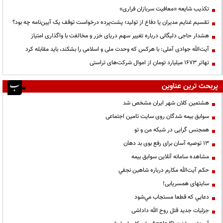
تکذیب شایعه «معافیت سربازان فراری»
تقسیم غنایم مدیران یا دفاع از تولید؛ پشت‌پرده درخواست توقف یک آیین‌نامه چه بود؟
هشدار حاجی دلیگانی درباره تغییر سهم دریای خزر و مخالفت با واگذاری امتیاز
آیت‌الله جوادی آملی: با هرکس که وحدت ملی و اسلامی را بشکند، باید مقابله کرد
تهاتر ۱۶۷۳ میلیارد تومان از اموال شرکت‌های تراستی
پربحث ترین عناوین
هشتمین کلان شهر ایران مشخص شد
سوابق بیمه شدگان روی سایت تامین اجتماعی
همجنس گرایی در شبکه من و تو
13 توصیه آسان برای رفع بوی بد دهان
مشاهده سامانه آنلاين سوابق بیمه
حكم آيت‌الله مكارم درباره شاهين نجفي
سایتهای همسریابی!
دعايي كه قطعا مستجاب مي‌شود
جزئیات جدید قتل روح الله داداشی