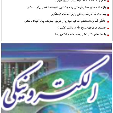
آموزش ساخت Apple ID برای کاربران ایرانی
راز خنده های اصغر فرهادی به حرکت بی شرمانه خانم بازیگر + عکس
پرداخت ۱۰۰ درصد پاداش پایان خدمت فرهنگیان
خلافی آنلاین/استعلام خلافی خودرو از طریق اینترنت، پیام کوتاه ، تلفن
جسدغرق درخون روح الله داداشی (عکس)
پاسخ های دکتر توکلی به سوالات کنکوری ها