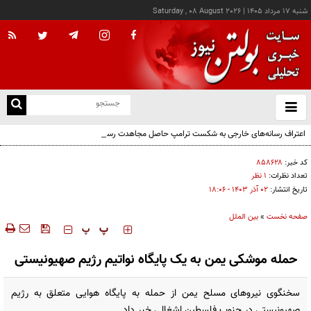
شنبه ۱۷ مرداد ۱۴۰۵
|
Saturday , 08 August 2026
از
و
ته
اعتراف رسانه‌های خارجی به شکست ترامپ حاصل مجاهدت رسانه‌های انقلابی است
ن
نو
کد خبر:
۸۵۸۶۲۸
تعداد نظرات:
۱ نظر
تاریخ انتشار:
۰۲ آذر ۱۴۰۳ - ۱۸:۰۶
صفحه نخست
»
بین الملل
‍‍‍ پ
پ
حمله موشکی یمن به یک پایگاه نواتیم رژیم صهیونیستی
سخنگوی نیروهای مسلح یمن از حمله به پایگاه هوایی متعلق به رژیم
صهیونیستی در جنوب فلسطین اشغالی خبر داد.