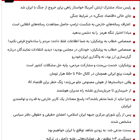
رئیس ستاد مشترک ارتش آمریکا خواستار راهی برای خروج از جنگ با ایران شد
جای خالی «اقتصاد جنگی» در شرایط جنگی
اعتراف رسانه‌های خارجی به شکست ترامپ حاصل مجاهدت رسانه‌های انقلابی است
مبادا اختیار تنگه هرمز را به دشمن بدهید
صمصامی خطاب به پزشکیان: به شما اطلاعات غلط دادند؛ مردم را ساده‌لوح فرض نکنید!
صمصامی خطاب به پزشکیان: خودتان در مجلس بودید؛ دیدید انتقادات نمایندگان درباره
گران‌سازی ارز بود، نه واگذاری ایران‌خودرو
پزشکیان: خدمت بی‌منت و مشارکت مردمی، پایه حل مشکلات کشور است
قیمت‌ برنج ایرانی همچنان در کانال ۴۵۰ تا ۵۵۰ هزار تومان
وقتی دیتاسنترها از هوش مصنوعی جلو می‌زنند؛ زنگ خطر برای اقتصاد AI
از خبرسازی تا جریان‌سازی نقشه راه مدیران هوشمند
«چرا نباید از شما متنفر باشند؟»؛ پاسخ معنادار یک کاربر خارجی به قدرت و توانمندی
ایرانیان
پس از رأی شورای مرکزی جبهه ایران اسلامی؛ اعضای حقیقی و حقوقی دفتر سیاسی
مشخص شدند
بسنت مدعی شد: به زودی شاهد توافق با ایران خواهیم بود
دستگیری ۱۰۴ مظنون طی عملیات‌هایی علیه داعش در ترکیه