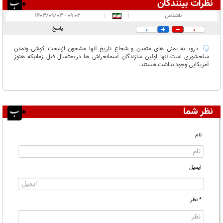
نظرات بینندگان
انتشار یافته:
۱
ناشناس
|
|
۰۹:۰۲ - ۱۴۰۳/۰۹/۰۳
در انتظار بررسی:
پاسخ
0
0
غیر قابل انتشار:
درود به یمنی های متمدن و شجاع تاریخ آنها مشحون ازسخت کوشی وتمدن
سلحشوری است.آنها اولین سازندگان آسمانخراش ها در500سال قبل زمانیکه هنوز
آمریکایی وجود نداشت هستند.
نظر شما
نام
ایمیل
* نظر