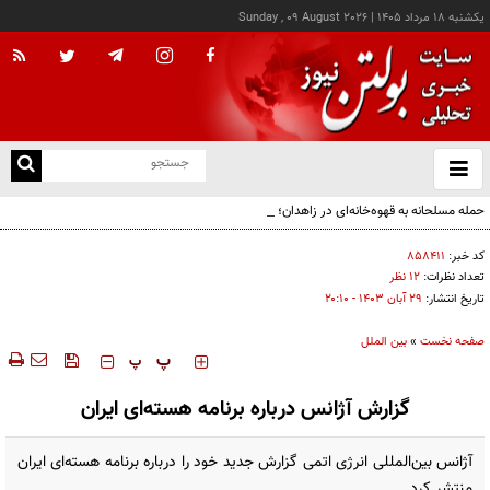
يکشنبه ۱۸ مرداد ۱۴۰۵
|
Sunday , 09 August 2026
از
و
ته
حمله مسلحانه به قهوه‌خانه‌ای در زاهدان؛ ۲ نفر جان باختند
ن
نو
کد خبر:
۸۵۸۴۱۱
تعداد نظرات:
۱۲ نظر
تاریخ انتشار:
۲۹ آبان ۱۴۰۳ - ۲۰:۱۰
صفحه نخست
»
بین الملل
‍‍‍ پ
پ
گزارش آژانس درباره برنامه هسته‌ای ایران
آژانس بین‌المللی انرژی اتمی گزارش جدید خود را درباره برنامه هسته‌ای ایران
منتشر کرد.