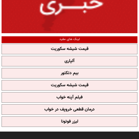
لینک های مفید
قیمت شیشه سکوریت
آلپاری
بیم دتکتور
قیمت شیشه سکوریت
فیلم آپنه خواب
درمان قطعی خروپف در خواب
لیزر فوتونا