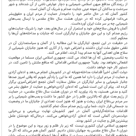
از رزمندگان مدافع میهن اسلامی شیمیایی و دچار عوارض ناشی از آن شده‌اند و شهر
سردشت و ساکنان آن نمونه عینی جنایت صدام و شریک آن آلمان است.
کشور آلمان که در حال حاضر خود را داعیه‌دار حمایت از مردم ایران و حقوق‌بشر
می‌داند؛ فراموش کرده‌ که در دوران هشت سال دفاع مقدس با ارسال بمب‌های
شیمیایی چه بر سر ملت ایران آورده‌است.
آلمان با فروش سلاح‌های خود و استمرار آن در سال‌های بعد، خود را شریک جنایت‌های
رژیم صدام کرد و این حق جانبازان و ایثارگران است که جنایات و مداخله‌های آن‌ها را
محکوم کنند.
در حقیقت در این تجمع، ایثارگران ما این مطالبه را از آلمان و سیاستمداران آن در
نقض حقوق ملت ایران داشتند و اعتراض خود را از آثاری که هنوز جانبازان شیمیایی از
سلاح های اهدایی آنها به صدام پیدا کردند، اعلام می کنند.
به تناسب وضعیتی که آن ها اتخاد می کنند، جمهوری اسلامی ایران مسلما در موقعیت
انفعالی نخواهد بود. یقینا" جمهوری اسلامی اقداماتی که منافع ملتش را تامین کند، در
دستور کار خود خواهد داشت.
دولت آلمان اخیراً اقدامات مداخله‌جویانه ای در کشورمان انجام می‌دهد و ادعای آزادی
و حمایت از مردم ایران را دارد اما همین‌ که ما این را یادآور شویم که وقتی امروز صدها
جانباز شیمیایی و سایر ایثارگران در مقابل سفارت آلمان تجمع اعتراض‌آمیزی برگزار
کرده اند. پیام آن این است شمایی که ادعای آزادی‌خواهی و حمایت از حقوق بشر می
کنید و مدعی هستید، به یاد بیاورید که در دوران هشت سال دفاع مقدس، در حمایت
از رژیم بعث عراق که بالاترین ظلم را در حق کشور ما داشت و بمب‌های شیمیایی را بر
سر مردم بی‌دفاع ایران ریخت و هنوز که هنوز است تعدادی از جانبازان ما در وضعیت
بد جسمانی قرار دارند، شما برای رژیم صدام سنگ تمام گذاشتید.
اقدامات مداخله‌گرایانه‌ی آلمان در امور کشورمان نهایت بی‌شرمی و بی‌حیایی
دولت‌مردان آلمانی است که ادعای آزادی‌خواهی می‌کنند. درحالی‌که خودشان عامل
بیشترین قتل و جنایت در کشور بودند.
جمهوری اسلامی ایران کشوری نیست که زیر بار ظلم و زور برود و این‌ موضوع را در
دوران 8 سال دفاع مقدس به جهانیان نشان دادیم. کشور آلمان هم می‌داند که اگر ما
بخواهیم اقداماتی داشته‌باشیم، بسیاری از منافع آن‌ها ازجمله اقتصادی و سیاسی‌شان