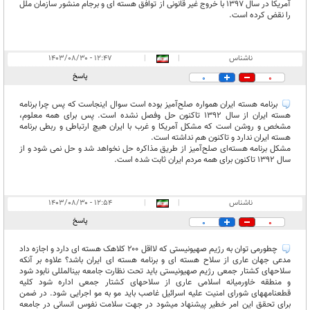
آمریکا در سال 1397 با خروج غیر قانونی از توافق هسته ای و برجام منشور سازمان ملل
را نقض کرده است.
ناشناس
|
|
۱۲:۴۷ - ۱۴۰۳/۰۸/۳۰
پاسخ
0
0
برنامه هسته ایران همواره صلح‌آمیز بوده است سوال اینجاست که پس چرا برنامه
هسته ایران از سال 1392 تاکنون حل وفصل نشده است. پس برای همه معلوم،
مشخص و روشن است که مشکل آمریکا و غرب با ایران هیچ ارتباطی و ربطی برنامه
هسته ایران ندارد و تاکنون هم نداشته است.
مشکل برنامه هسته‌ای صلح‌آمیز از طریق مذاکره حل نخواهد شد و حل نمی شود و از
سال 1392 تاکنون برای همه مردم ایران ثابت شده است.
ناشناس
|
|
۱۲:۵۴ - ۱۴۰۳/۰۸/۳۰
پاسخ
0
0
چطورمی توان به رژیم صهیونیستی که لااقل ۲۰۰ کلاهک هسته ای دارد و اجازه داد
مدعی جهان عاری از سلاح هسته ای و برنامه هسته ای ایران باشد؟ علاوه بر آنکه
سلاحهای کشتار جمعی رژیم صهیونیستی باید تحت نظارت جامعه بینالمللی نابود شود
و منطقه خاورمیانه اسلامی عاری از سلاحهای کشتار جمعی اداره شود کلیه
قطعنامههای شورای امنیت علیه اسرائیل غاصب باید مو به مو اجرایی شود. در ضمن
برای تحقق این امر خطیر پیشنهاد میشود در جهت سلامت نفوس انسانی در جامعه