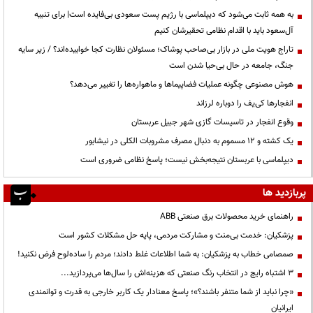
به همه ثابت می‌شود که دیپلماسی با رژیم پست سعودی بی‌فایده است| برای تنبیه
آل‌سعود باید با اقدام نظامی تحقیرشان کنیم
تاراج هویت ملی در بازار بی‌صاحب پوشاک؛ مسئولان نظارت کجا خوابیده‌اند؟ / زیر سایه
جنگ، جامعه در حال بی‌حیا شدن است
هوش مصنوعی چگونه عملیات فضاپیماها و ماهواره‌ها را تغییر می‌دهد؟
انفجارها کی‌یف را دوباره لرزاند
وقوع انفجار در تاسیسات گازی شهر جبیل عربستان
یک کشته و ۱۲ مسموم به دنبال مصرف مشروبات الکلی در نیشابور
دیپلماسی با عربستان نتیجه‌بخش نیست؛ پاسخ نظامی ضروری است
پربازدید ها
راهنمای خرید محصولات برق صنعتی ABB
پزشکیان: خدمت بی‌منت و مشارکت مردمی، پایه حل مشکلات کشور است
صمصامی خطاب به پزشکیان: به شما اطلاعات غلط دادند؛ مردم را ساده‌لوح فرض نکنید!
3 اشتباه رایج در انتخاب رنگ صنعتی که هزینه‌اش را سال‌ها می‌پردازید...
«چرا نباید از شما متنفر باشند؟»؛ پاسخ معنادار یک کاربر خارجی به قدرت و توانمندی
ایرانیان