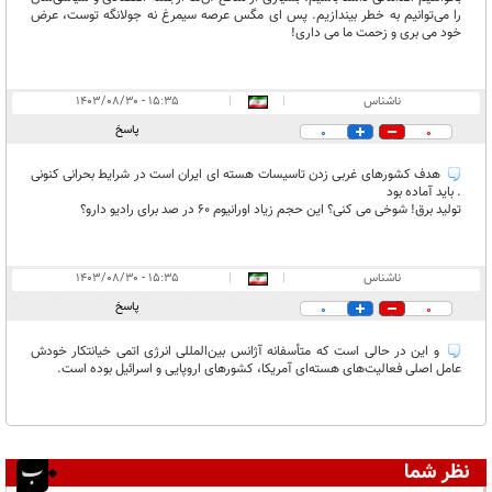
را می‌توانیم به خطر بیندازیم. پس ای مگس عرصه سیمرغ نه جولانگه توست، عرض
خود می بری و زحمت ما می داری!
ناشناس
|
|
۱۵:۳۵ - ۱۴۰۳/۰۸/۳۰
پاسخ
0
0
هدف کشورهای غربی زدن تاسیسات هسته ای ایران است در شرایط بحرانی کنونی
. باید آماده بود
تولید برق! شوخی می کنی؟ این حجم زیاد اورانیوم 60 در صد برای رادیو دارو؟
ناشناس
|
|
۱۵:۳۵ - ۱۴۰۳/۰۸/۳۰
پاسخ
0
0
و این در حالی است که متأسفانه آژانس بین‌المللی انرژی اتمی خیانتکار خودش
عامل اصلی فعالیت‌های هسته‌ای آمریکا، کشورهای اروپایی و اسرائیل بوده است.
نظر شما