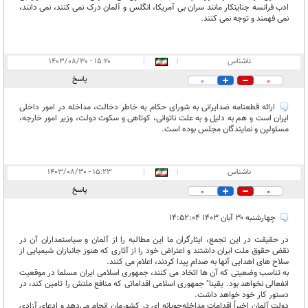
ادب فرانسه جنایتکار مانند سران بی آمریکا، انگلس و آلمان درک نمی کنند، نمی دانند،
نمی فهمند و توجه نمی کنند.
ناشناس
|
|
۱۵:۲۰ - ۱۴۰۳/۰۸/۳۰
پاسخ
0
0
ارائه قطعنامه ضدایرانی به شورای حکام به خاطر دخالت، مداخله در امور داخلی
ایران است و هم به دلیل و به علت ناتوانی، کوتاهی و سکوت دولت، وزیر امور خارجه،
مسئولین و نمایندگان مجلس بوده است.
ناشناس
|
|
۱۵:۲۳ - ۱۴۰۳/۰۸/۳۰
پاسخ
0
0
چهارشنبه ۳۰ آبان ۱۴۰۳ ۱۴:۵۲:۰۴
در حقیقت در این تجمع، ایثارگران ما این مطالبه را از آلمان و سیاستمداران آن در
نقض حقوق ملت ایران داشتند و اعتراض خود را از آثاری که هنوز جانبازان شیمیایی از
سلاح های اهدایی آنها به صدام پیدا کردند، اعلام می کنند.
به تناسب وضعیتی که آن ها اتخاد می کنند، جمهوری اسلامی ایران مسلما در موقعیت
انفعالی نخواهد بود. یقینا" جمهوری اسلامی اقداماتی که منافع ملتش را تامین کند، در
دستور کار خود خواهد داشت.
دولت آلمان اخیراً اقدامات مداخله‌جویانه ای در کشورمان انجام می‌دهد و ادعای آزادی