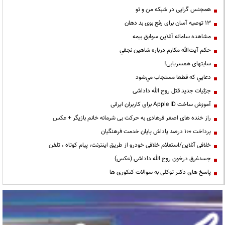
همجنس گرایی در شبکه من و تو
13 توصیه آسان برای رفع بوی بد دهان
مشاهده سامانه آنلاين سوابق بیمه
حكم آيت‌الله مكارم درباره شاهين نجفي
سایتهای همسریابی!
دعايي كه قطعا مستجاب مي‌شود
جزئیات جدید قتل روح الله داداشی
آموزش ساخت Apple ID برای کاربران ایرانی
راز خنده های اصغر فرهادی به حرکت بی شرمانه خانم بازیگر + عکس
پرداخت ۱۰۰ درصد پاداش پایان خدمت فرهنگیان
خلافی آنلاین/استعلام خلافی خودرو از طریق اینترنت، پیام کوتاه ، تلفن
جسدغرق درخون روح الله داداشی (عکس)
پاسخ های دکتر توکلی به سوالات کنکوری ها