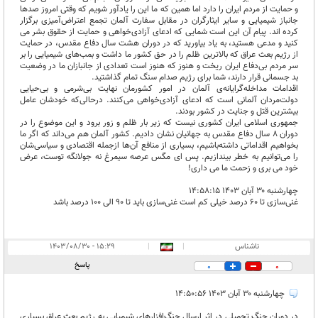
و حمایت از مردم ایران را دارد اما همین‌ که ما این را یادآور شویم که وقتی امروز صدها
جانباز شیمیایی و سایر ایثارگران در مقابل سفارت آلمان تجمع اعتراض‌آمیزی برگزار
کرده اند. پیام آن این است شمایی که ادعای آزادی‌خواهی و حمایت از حقوق بشر می
کنید و مدعی هستید، به یاد بیاورید که در دوران هشت سال دفاع مقدس، در حمایت
از رژیم بعث عراق که بالاترین ظلم را در حق کشور ما داشت و بمب‌های شیمیایی را بر
سر مردم بی‌دفاع ایران ریخت و هنوز که هنوز است تعدادی از جانبازان ما در وضعیت
بد جسمانی قرار دارند، شما برای رژیم صدام سنگ تمام گذاشتید.
اقدامات مداخله‌گرایانه‌ی آلمان در امور کشورمان نهایت بی‌شرمی و بی‌حیایی
دولت‌مردان آلمانی است که ادعای آزادی‌خواهی می‌کنند. درحالی‌که خودشان عامل
بیشترین قتل و جنایت در کشور بودند.
جمهوری اسلامی ایران کشوری نیست که زیر بار ظلم و زور برود و این‌ موضوع را در
دوران 8 سال دفاع مقدس به جهانیان نشان دادیم. کشور آلمان هم می‌داند که اگر ما
بخواهیم اقداماتی داشته‌باشیم، بسیاری از منافع آن‌ها ازجمله اقتصادی و سیاسی‌شان
را می‌توانیم به خطر بیندازیم. پس ای مگس عرصه سیمرغ نه جولانگه توست، عرض
خود می بری و زحمت ما می داری!
چهارشنبه ۳۰ آبان ۱۴۰۳ ۱۴:۵۸:۱۵
غنی‌سازی تا 60 درصد خیلی کم است غنی‌سازی باید تا 90 الی 100 درصد باشد
ناشناس
|
|
۱۵:۲۹ - ۱۴۰۳/۰۸/۳۰
پاسخ
0
0
چهارشنبه ۳۰ آبان ۱۴۰۳ ۱۴:۵۰:۵۶
در دوران جنگ تحمیلی در اثر ارسال جنگ‌افزارهای شیمیایی به رژیم بعث عراق بسیاری