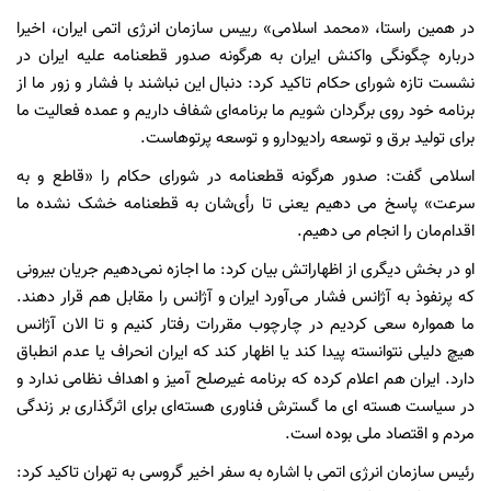
در همین راستا، «محمد اسلامی» رییس سازمان انرژی اتمی ایران، اخیرا
درباره چگونگی واکنش ایران به هرگونه صدور قطعنامه علیه ایران در
نشست تازه شورای حکام تاکید کرد: دنبال این نباشند با فشار و زور ما از
برنامه خود روی برگردان شویم ما برنامه‌ای شفاف داریم و عمده فعالیت ما
برای تولید برق و توسعه رادیودارو و توسعه پرتوهاست.
اسلامی گفت: صدور هرگونه قطعنامه در شورای حکام را «قاطع و به
سرعت» پاسخ می دهیم یعنی تا رأی‌شان به قطعنامه خشک نشده ما
اقدام‌مان را انجام می دهیم.
او در بخش دیگری از اظهاراتش بیان کرد: ما اجازه نمی‌دهیم جریان بیرونی
که پرنفوذ به آژانس فشار می‌آورد ایران و آژانس را مقابل هم قرار دهند.
ما همواره سعی کردیم در چارچوب مقررات رفتار کنیم و تا الان آژانس
هیچ دلیلی نتوانسته پیدا کند یا اظهار کند که ایران انحراف یا عدم انطباق
دارد. ایران هم اعلام کرده که برنامه غیرصلح آمیز و اهداف نظامی ندارد و
در سیاست هسته ای ما گسترش فناوری هسته‌ای برای اثرگذاری بر زندگی
مردم و اقتصاد ملی بوده است.
رئیس سازمان انرژی اتمی با اشاره به سفر اخیر گروسی به تهران تاکید کرد: