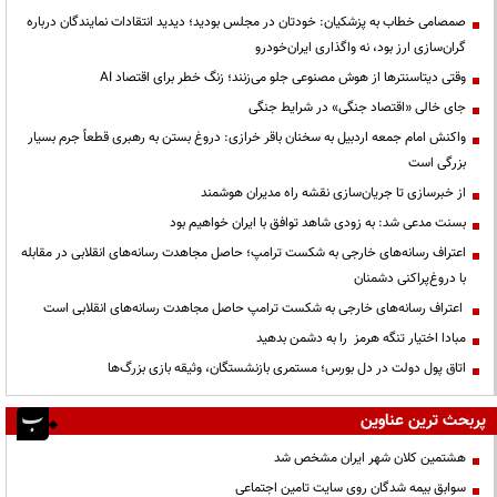
صمصامی خطاب به پزشکیان: خودتان در مجلس بودید؛ دیدید انتقادات نمایندگان درباره
گران‌سازی ارز بود، نه واگذاری ایران‌خودرو
وقتی دیتاسنترها از هوش مصنوعی جلو می‌زنند؛ زنگ خطر برای اقتصاد AI
جای خالی «اقتصاد جنگی» در شرایط جنگی
واکنش امام جمعه اردبیل به سخنان باقر خرازی: دروغ بستن به رهبری قطعاً جرم بسیار
بزرگی است
از خبرسازی تا جریان‌سازی نقشه راه مدیران هوشمند
بسنت مدعی شد: به زودی شاهد توافق با ایران خواهیم بود
اعتراف رسانه‌های خارجی به شکست ترامپ؛ حاصل مجاهدت رسانه‌های انقلابی در مقابله
با دروغ‌پراکنی دشمنان
اعتراف رسانه‌های خارجی به شکست ترامپ حاصل مجاهدت رسانه‌های انقلابی است
مبادا اختیار تنگه هرمز را به دشمن بدهید
اتاق پول دولت در دل بورس؛ مستمری بازنشستگان، وثیقه بازی بزرگ‌ها
پربحث ترین عناوین
هشتمین کلان شهر ایران مشخص شد
سوابق بیمه شدگان روی سایت تامین اجتماعی