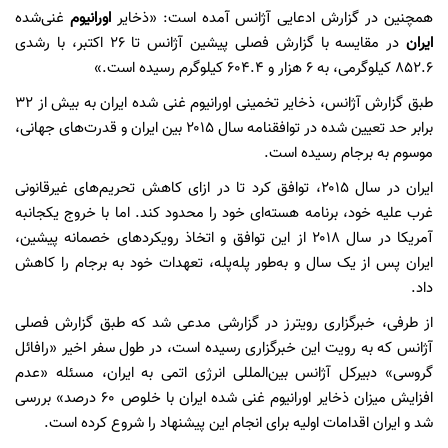
همچنین در گزارش ادعایی آژانس آمده است: «ذخایر
اورانیوم
غنی‌شده
ایران
در مقایسه با گزارش فصلی پیشین آژانس تا ۲۶ اکتبر، با رشدی
۸۵۲.۶ کیلوگرمی، به ۶ هزار و ۶۰۴.۴ کیلوگرم رسیده است.»
طبق گزارش آژانس، ذخایر تخمینی اورانیوم غنی شده ایران به بیش از ۳۲
برابر حد تعیین شده در توافقنامه سال ۲۰۱۵ بین ایران و قدرت‌های جهانی،
موسوم به برجام رسیده است.
ایران در سال ۲۰۱۵، توافق کرد تا در ازای کاهش تحریم‌های غیرقانونی
غرب علیه خود، برنامه هسته‌ای خود را محدود کند. اما با خروج یکجانبه
آمریکا در سال ۲۰۱۸ از این توافق و اتخاذ رویکردهای خصمانه پیشین،
ایران پس از یک سال و به‌طور پله‌پله، تعهدات خود به برجام را کاهش
داد.
از طرفی، خبرگزاری رویترز در گزارشی مدعی شد که طبق گزارش فصلی
آژانس که به رویت این خبرگزاری رسیده است، در طول سفر اخیر «رافائل
گروسی» دبیرکل آژانس‌ بین‌المللی انرژی اتمی به ایران، مسئله «عدم
افزایش میزان ذخایر اورانیوم غنی شده ایران با خلوص ۶۰ درصد» بررسی
شد و ایران اقدامات اولیه برای انجام این پیشنهاد را شروع کرده است.