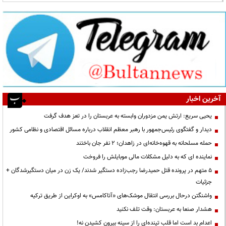
آخرین اخبار
یحیی سریع: ارتش یمن مزدوران وابسته به عربستان را در تعز هدف گرفت
دیدار و گفتگوی رئیس‌جمهور با رهبر معظم انقلاب درباره مسائل اقتصادی و نظامی کشور
حمله مسلحانه به قهوه‌خانه‌ای در زاهدان؛ ۲ نفر جان باختند
نماینده ای که به دلیل مشکلات مالی موبایلش را فروخت
۵ متهم در پرونده قتل حمیدرضا رجب‌زاده دستگیر شدند/ یک زن در میان دستگیرشدگان +
جزئیات
واشنگتن درحال بررسی انتقال موشک‌های «آتاکامس» به اوکراین از طریق ترکیه
هشدار صنعا به عربستان: وقت تلف نکنید
اعدام بد است اما قلب تپنده‌ای را از سینه بیرون کشیدن نه!