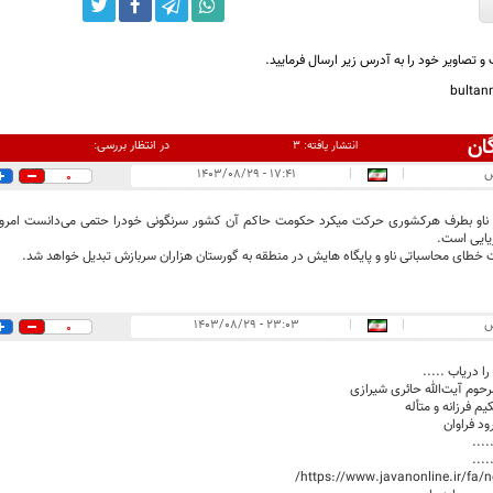
و تصاویر خود را به آدرس زیر ارسال فرمایید.
bulta
ان
در انتظار بررسی:
انتشار یافته:
۳
س
|
|
۱۷:۴۱ - ۱۴۰۳/۰۸/۲۹
0
 ناو بطرف هرکشوری حرکت میکرد حکومت حاکم آن کشور سرنگونی خودرا حتمی می‌دانست امروز ا
ایی است.
 خطای محاسباتی ناو و پایگاه هایش در منطقه به گورستان هزاران سربازش تبدیل خواهد شد.
س
|
|
۲۳:۰۳ - ۱۴۰۳/۰۸/۲۹
0
 دریاب .....
حوم آیت‌الله حائری شیرازی
یم فرزانه و متأله
ود فراوان
....
....
https://www.javanonline.ir/fa/n