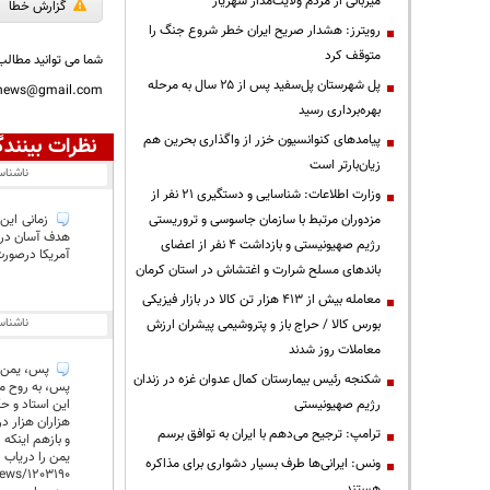
میزبانی از مردم ولایت‌مدار شهریار
گزارش خطا
رویترز: هشدار صریح ایران خطر شروع جنگ را
متوقف کرد
شما می توانید مطالب 
پل شهرستان پل‌سفید پس از ۲۵ سال به مرحله
nnews@gmail.com
بهره‌برداری رسید
پیامدهای کنوانسیون خزر از واگذاری بحرین هم
نظرات بینندگ
زیان‌بارتر است
ناشنا
وزارت اطلاعات: شناسایی و دستگیری ۲۱ نفر از
مزدوران مرتبط با سازمان جاسوسی و تروریستی
زمانی این
هدف آسان دری
رژیم صهیونیستی و بازداشت ۴ نفر از اعضای
آمریکا درصورت
باندهای مسلح شرارت و اغتشاش در استان کرمان
معامله بیش از ۴۱۳ هزار تن کالا در بازار فیزیکی
ناشنا
بورس کالا / حراج باز و پتروشیمی پیشران ارزش
معاملات روز شدند
پس، یمن را
شکنجه رئیس بیمارستان کمال عدوان غزه در زندان
پس، به روح مر
رژیم صهیونیستی
این استاد و حک
هزاران هزار در
ترامپ: ترجیح می‌دهم با ایران به توافق برسم
و بازهم اینکه .
یمن را دریاب .
ونس: ایرانی‌ها طرف بسیار دشواری برای مذاکره
ews/1203190/
هستند