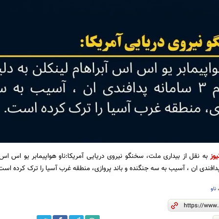
یوز
به نقل از بیداری ملت،
سخنگو نیروی دریایی آمریکا:ناو هواپیمابر یو اس اس 
ناو