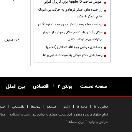
آموزش ساخت Apple ID برای کاربران ایرانی
راز خنده های اصغر فرهادی به حرکت بی شرمانه
خانم بازیگر + عکس
پرداخت ۱۰۰ درصد پاداش پایان خدمت فرهنگیان
خلافی آنلاین/استعلام خلافی خودرو از طریق
اینترنت، پیام کوتاه ، تلفن
* کد امنیتی
جسدغرق درخون روح الله داداشی (عکس)
پاسخ های دکتر توکلی به سوالات کنکوری ها
صفحه نخست
|
بولتن ۲
|
اقتصادی
|
بین الملل
|
|
|
|
|
|
|
تماس با ما
درباره ما
آرشیو
جستجو
پیوندها
نظرسنجی
خبرن
تمام حقوق مادی و معنوی این سایت متعلق به بولتن نیوز است و استفاده از مطالب
طراحی و تولید: "
ایران سامانه
"