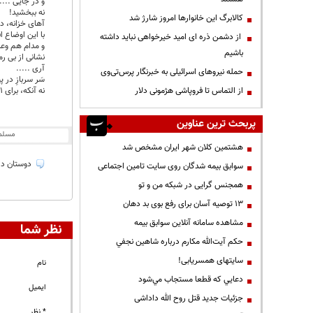
و در جایی ....
نه ببخشید!
کالابرگ این خانوارها امروز شارژ شد
آهای خزانه، دو
با این اوضاع 
از دشمن ذره ای امید خیرخواهی نباید داشته
و مدام هم وعد
باشیم
نشانی از بی ر
آری .....
حمله نیروهای اسرائیلی به خبرنگار پرس‌تی‌وی
سَر سربازِ در 
از التماس تا فروپاشی هژمونی دلار
نه آنکه، برای 1 امتیاز، خزانه را دوشید/
پربحث ترین عناوین
مسلم
هشتمین کلان شهر ایران مشخص شد
دوستان درس
سوابق بیمه شدگان روی سایت تامین اجتماعی
همجنس گرایی در شبکه من و تو
13 توصیه آسان برای رفع بوی بد دهان
مشاهده سامانه آنلاين سوابق بیمه
نظر شما
حكم آيت‌الله مكارم درباره شاهين نجفي
سایتهای همسریابی!
نام
دعايي كه قطعا مستجاب مي‌شود
ایمیل
جزئیات جدید قتل روح الله داداشی
* نظر