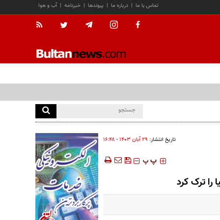
تماس با ما
|
درباره ما
|
پیوندها
|
خبرنامه
|
آب و هوا
تاریخ انتشار:
۲۹ آبان ۱۴۰۳ - ۱۶:۴۸
‍‍‍ پ
پ
 را ترک کرد