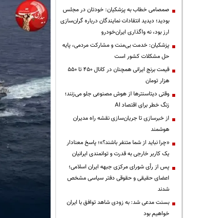
صمصامی خطاب به پزشکیان: خودتان در مجلس
بودید؛ دیدید انتقادات نمایندگان درباره گران‌سازی
ارز بود، نه واگذاری ایران‌خودرو
پزشکیان: خدمت بی‌منت و مشارکت مردمی، پایه
حل مشکلات کشور است
قیمت‌ برنج ایرانی همچنان در کانال ۴۵۰ تا ۵۵۰
هزار تومان
وقتی دیتاسنترها از هوش مصنوعی جلو می‌زنند؛
زنگ خطر برای اقتصاد AI
از خبرسازی تا جریان‌سازی نقشه راه مدیران
هوشمند
«چرا نباید از شما متنفر باشند؟»؛ پاسخ معنادار
یک کاربر خارجی به قدرت و توانمندی ایرانیان
پس از رأی شورای مرکزی جبهه ایران اسلامی؛
اعضای حقیقی و حقوقی دفتر سیاسی مشخص
شدند
بسنت مدعی شد: به زودی شاهد توافق با ایران
خواهیم بود