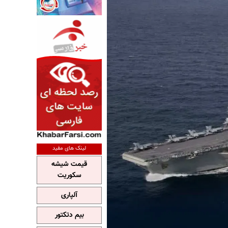
لینک های مفید
قیمت شیشه
سکوریت
آلپاری
بیم دتکتور