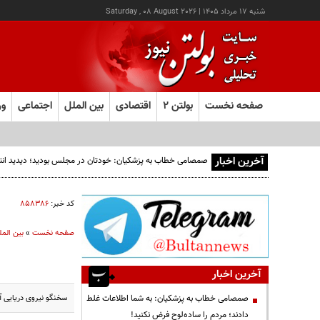
شنبه ۱۷ مرداد ۱۴۰۵
|
Saturday , 08 August 2026
صفحه نخست
بولتن ۲
اقتصادی
بین الملل
اجتماعی
ور
آخرین اخبار
صمصامی خطاب به پزشکیان: خودتان در مجلس بودید؛ دیدید انتقادا
کد خبر:
۸۵۸۳۸۶
صفحه نخست
»
بین المل
آخرین اخبار
سخنگو نیروی دریایی آمریکا:
صمصامی خطاب به پزشکیان: به شما اطلاعات غلط
دادند؛ مردم را ساده‌لوح فرض نکنید!