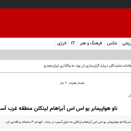
زشی
عکس
فرهنگ و هنر
IT
انرژی
ت نمایندگان درباره گران‌سازی ارز بود، نه واگذاری ایران‌خودرو
تعداد نظرات:
۳ نظر
ل
ناو هواپیمابر یو اس اس آبراهام لینکلن منطقه غرب آسیا
ناو هواپیمابر یو اس اس آبراهام لینکلن به دلیل آسیب در بدنه ، انهدام ۳ سامانه پدافندی ان ...