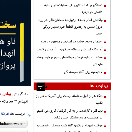
دستگیری ۱۰۴ مظنون طی عملیات‌هایی علیه
داعش در ترکیه
واکنش امام جمعه اردبیل به سخنان باقر خرازی:
دروغ بستن به رهبری قطعاً جرم بسیار بزرگی
است
احتمال وجود حیات در اقیانوس مدفون «اروپا»
آمریکا و اسرائیل سامانه «پیکان» را آزمایش کردند
هشدار درباره فروش حواله‌های صوری خودروهای
وارداتی
۷ توصیه برای آغاز نویسندگی
پربازدید ها
به گزارش
بولتن ن
تنگه هرمز قابل معامله نیست برای آمریکا معبر باز
انهدام ۳ سامانه پدافندی ان ، آسیب به سه جنگنده و باند پروازی، منطقه غرب آسیا را ترک کرده است.
نکنید
باید افراد کارآمدتر را به کار گرفت/ کاری می کنیم
برچسب ها:
امریکا
،
در معیشت مردم مشکلی پیش نیاید
موکب شهدای رزکان؛ ۱۵۲ شب همدلی، خدمت و