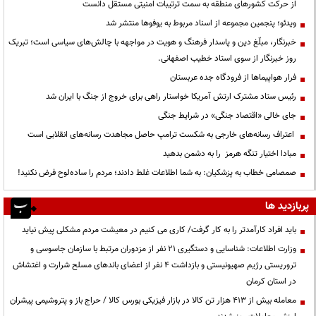
از حرکت کشورهای منطقه به سمت ترتیبات امنیتی مستقل دانست
ویدئو؛ پنجمین مجموعه از اسناد مربوط به یوفوها منتشر شد
خبرنگار، مبلّغ دین و پاسدار فرهنگ و هویت در مواجهه با چالش‌های سیاسی است؛ تبریک
روز خبرنگار از سوی استاد خطیب اصفهانی.
فرار هواپیماها از فرودگاه جده عربستان
رئیس ستاد مشترک ارتش آمریکا خواستار راهی برای خروج از جنگ با ایران شد
جای خالی «اقتصاد جنگی» در شرایط جنگی
اعتراف رسانه‌های خارجی به شکست ترامپ حاصل مجاهدت رسانه‌های انقلابی است
مبادا اختیار تنگه هرمز را به دشمن بدهید
صمصامی خطاب به پزشکیان: به شما اطلاعات غلط دادند؛ مردم را ساده‌لوح فرض نکنید!
پربازدید ها
باید افراد کارآمدتر را به کار گرفت/ کاری می کنیم در معیشت مردم مشکلی پیش نیاید
وزارت اطلاعات: شناسایی و دستگیری ۲۱ نفر از مزدوران مرتبط با سازمان جاسوسی و
تروریستی رژیم صهیونیستی و بازداشت ۴ نفر از اعضای باندهای مسلح شرارت و اغتشاش
در استان کرمان
معامله بیش از ۴۱۳ هزار تن کالا در بازار فیزیکی بورس کالا / حراج باز و پتروشیمی پیشران