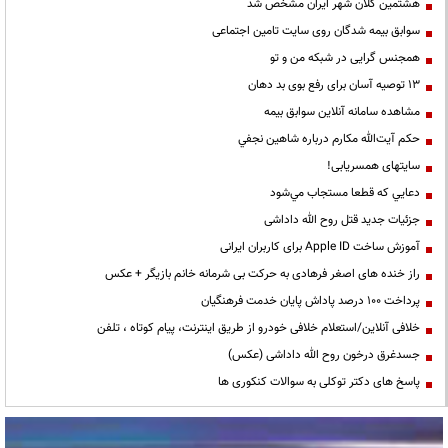
هشتمین کلان شهر ایران مشخص شد
سوابق بیمه شدگان روی سایت تامین اجتماعی
همجنس گرایی در شبکه من و تو
13 توصیه آسان برای رفع بوی بد دهان
مشاهده سامانه آنلاين سوابق بیمه
حكم آيت‌الله مكارم درباره شاهين نجفي
سایتهای همسریابی!
دعايي كه قطعا مستجاب مي‌شود
جزئیات جدید قتل روح الله داداشی
آموزش ساخت Apple ID برای کاربران ایرانی
راز خنده های اصغر فرهادی به حرکت بی شرمانه خانم بازیگر + عکس
پرداخت ۱۰۰ درصد پاداش پایان خدمت فرهنگیان
خلافی آنلاین/استعلام خلافی خودرو از طریق اینترنت، پیام کوتاه ، تلفن
جسدغرق درخون روح الله داداشی (عکس)
پاسخ های دکتر توکلی به سوالات کنکوری ها