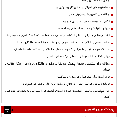
ارزش معاملات روز شدند
حمله نیروهای اسرائیلی به خبرنگار پرس‌تی‌وی
از التماس تا فروپاشی هژمونی دلار
تکذیب شایعه «معافیت سربازان فراری»
جهان با افزایش قیمت مواد غذایی مواجه است
تقسیم غنایم مدیران یا دفاع از تولید؛ پشت‌پرده درخواست توقف یک آیین‌نامه چه بود؟
هشدار حاجی دلیگانی درباره تغییر سهم دریای خزر و مخالفت با واگذاری امتیاز
آیت‌الله جوادی آملی: با هرکس که وحدت ملی و اسلامی را بشکند، باید مقابله کرد
تهاتر ۱۶۷۳ میلیارد تومان از اموال شرکت‌های تراستی
مطالبه برای شکستن انحصار پیمانکاری؛ نظارت دقیق بر واگذاری پروژه‌ها، راهکار مقابله با
فساد
فرق است میان مجاهدان در میدان و ساکتین
فرمانده نیروی هوایی ارتش: در دفاع از ملت ایران جان برکف خواهیم بود
این دیپلماسی نمایشی، شکست خورده است/واقعیت‌ها را بپذیرید و به تعهدات خود عمل
کنید
پربحث ترین عناوین