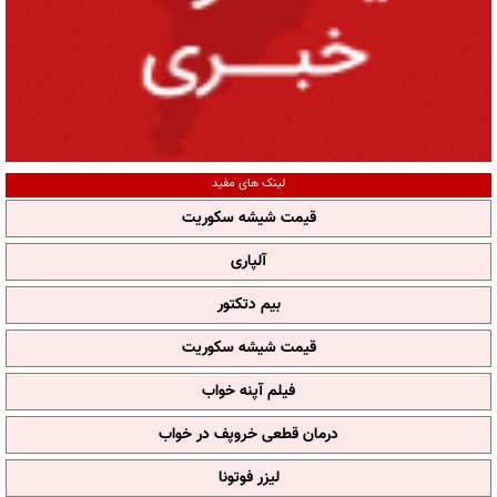
لینک های مفید
قیمت شیشه سکوریت
آلپاری
بیم دتکتور
قیمت شیشه سکوریت
فیلم آپنه خواب
درمان قطعی خروپف در خواب
لیزر فوتونا