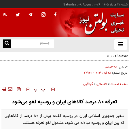
شنبه ۱۷ مرداد ۱۴۰۵
|
Saturday , 08 August 2026
از
و
ته
بهره‌برداری از دو دستگاه جدید پرس صابون در پاكسان
ن
نو
کد خبر:
۸۵۸۳۴۵
تاریخ انتشار:
۲۸ آبان ۱۴۰۳ - ۲۳:۴۰
صفحه نخست
»
اقتصادی
»
گوناگون
‍‍‍ پ
پ
تعرفه ۸۰ درصد کالاهای ایران و روسیه لغو می‌شود
سفیر جمهوری اسلامی ایران در روسیه گفت: بیش از ۸۰ درصد از کالاهایی
که بین ایران و روسیه مبادله می شود، مشمول لغو تعرفه هستند.