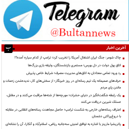
آخرین اخبار
چاک شومر: جنگ ایران اشتغال آمریکا را تخریب کرد؛ ترامپ از کدام سیاره آمده؟!
اتاق پول دولت در دل بورس؛ مستمری بازنشستگان، وثیقه بازی بزرگ‌ها
رد ورود تمامی معتادان به اتاق‌های مدیریت مصرف؛ شرایط خاص پذیرش
حرف‌های صمیمانه یک تیم رسانه‌ای در روز خبرنگار؛ از سختی‌های کار، ندیده‌شدن زحمات و
ماندن پای مردم
یک رابطه شگفت‌انگیز در دنیای حشرات؛ مورچه‌ها از شته‌ها مراقبت می‌کنند و در مقابل،
عسلک شیرین دریافت می‌کنند
اعتراف رسانه‌های خارجی به شکست ترامپ؛ حاصل مجاهدت رسانه‌های انقلابی در مقابله
با دروغ‌پراکنی دشمنان
پاتریشیا مارینز با اشاره به توافق امنیتی سه‌جانبه ریاض، اسلام‌آباد و آنکارا، آن را نشانه‌ای