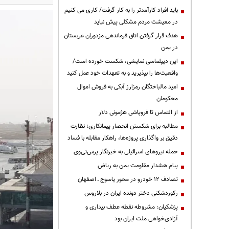
باید افراد کارآمدتر را به کار گرفت/ کاری می کنیم
در معیشت مردم مشکلی پیش نیاید
هدف قرار گرفتن اتاق‌ فرماندهی مزدوران عربستان
در یمن
این دیپلماسی نمایشی، شکست خورده است/
واقعیت‌ها را بپذیرید و به تعهدات خود عمل کنید
امید مالباختگان رمزارز آبکی به فروش اموال
محکومان
از التماس تا فروپاشی هژمونی دلار
مطالبه برای شکستن انحصار پیمانکاری؛ نظارت
دقیق بر واگذاری پروژه‌ها، راهکار مقابله با فساد
حمله نیروهای اسرائیلی به خبرنگار پرس‌تی‌وی
پیام هشدار مقاومت یمن به ریاض
تصادف ۱۲ خودرو در محور یاسوج ـ اصفهان
رکوردشکنی دختر دونده ایران در بلاروس
پزشکیان: مشروطه نقطه عطف بیداری و
آزادی‌خواهی ملت ایران بود