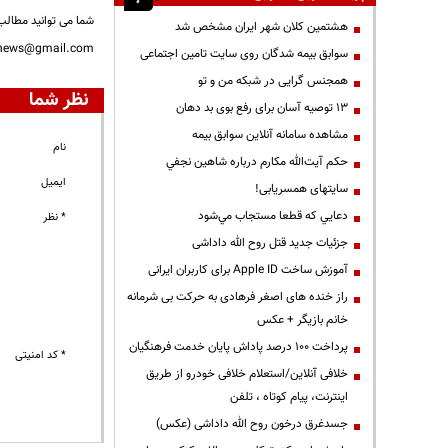
شما می توانید مطالب 
هشتمین کلان شهر ایران مشخص شد
nnews@gmail.com
سوابق بیمه شدگان روی سایت تامین اجتماعی
همجنس گرایی در شبکه من و تو
نظر شما
13 توصیه آسان برای رفع بوی بد دهان
مشاهده سامانه آنلاين سوابق بیمه
نام
حكم آيت‌الله مكارم درباره شاهين نجفي
ایمیل
سایتهای همسریابی!
دعايي كه قطعا مستجاب مي‌شود
* نظر
جزئیات جدید قتل روح الله داداشی
آموزش ساخت Apple ID برای کاربران ایرانی
راز خنده های اصغر فرهادی به حرکت بی شرمانه
خانم بازیگر + عکس
پرداخت ۱۰۰ درصد پاداش پایان خدمت فرهنگیان
* کد امنیتی
خلافی آنلاین/استعلام خلافی خودرو از طریق
اینترنت، پیام کوتاه ، تلفن
جسدغرق درخون روح الله داداشی (عکس)