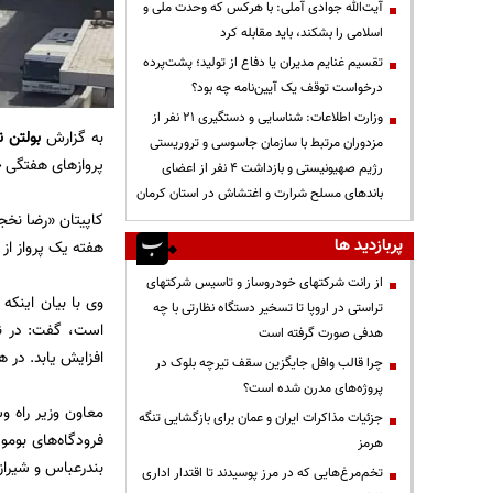
آیت‌الله جوادی آملی: با هرکس که وحدت ملی و
اسلامی را بشکند، باید مقابله کرد
تقسیم غنایم مدیران یا دفاع از تولید؛ پشت‌پرده
درخواست توقف یک آیین‌نامه چه بود؟
وزارت اطلاعات: شناسایی و دستگیری ۲۱ نفر از
به گزارش
بولتن ن
مزدوران مرتبط با سازمان جاسوسی و تروریستی
پروازهای هفتگی
ج
رژیم صهیونیستی و بازداشت ۴ نفر از اعضای
باندهای مسلح شرارت و اغتشاش در استان کرمان
کاپیتان «رضا نخج
پربازدید ها
هفته یک پرواز از
از رانت‌ شرکتهای خودروساز و تاسیس شرکتهای
وی با بیان اینکه
تراستی در اروپا تا تسخیر دستگاه نظارتی با چه
است، گفت: در نظ
هدفی صورت گرفته است
افزایش یابد. در ه
چرا قالب وافل جایگزین سقف تیرچه بلوک در
پروژه‌های مدرن شده است؟
معاون وزیر راه و
جزئیات مذاکرات ایران و عمان برای بازگشایی تنگه
فرودگاه‌های بومو
هرمز
بندرعباس و شیراز
تخم‌مرغ‌هایی که در مرز پوسیدند تا اقتدار اداری