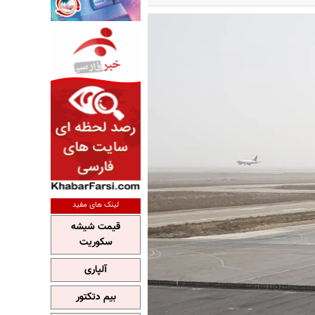
لینک های مفید
قیمت شیشه
سکوریت
آلپاری
بیم دتکتور