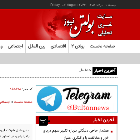
جمعه ۱۶ مرداد ۱۴۰۵
|
Friday , 07 August 2026
صفحه نخست
بولتن ۲
اقتصادی
بین الملل
اجتماعی
ور
آخرین اخبار
هدف قرار گرفتن اتاق‌ فرماندهی مزدوران عربستان در یمن
کد خبر:
۸۵۸۱۷۸
صفحه نخست
»
اجتماعی
آخرین اخبار
مدیرعامل شرکت فرودگا
هشدار حاجی دلیگانی درباره تغییر سهم دریای
بندرعباس، در دستور کا
خزر و مخالفت با واگذاری امتیاز