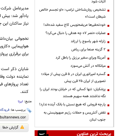
اثبات شود
مدیرعامل شرکت ف
تشخیص روان‌شناختی ترامپ: «او تجسم خالص
یادآور شد: بیش از
شیطان است!»
نیاز ساکنان این ج
خودتحقیرها عریضه‌نویس کاخ سفید شده‌اند!
عملیات «نصر ۷» چه هدفی را دنبال می‌کرد؟
نخجوانی بیان‌دا
زلزله شهر یاسوج را لرزاند
۲ گزینه صنعا برای ریاض
برای برقراری پروا
آمریکا ویزای سفیر برزیل را باطل کرد
میانکاله در آتش می‌سوزد
شایان ذکر است فر
گستره امپراتوری ایران در ۵ قرن پیش از میلاد؛
نماینده دولت وف
تصویری از ایران ۲۵ قرن پیش
تعداد پروازهای فر
پزشکیان: تنها کسانی که در خیابان بودند ایران را
کنند.
نگه نداشتند همه سهیم هستند
منبع:
ایرنا
پارچه فروشی که هیچ نسبتی با بانک آینده ندارد!
برچسب ها:
فرودگاه
نقض آتش‌بس و حملات رژیم صهیونیستی به
جنوب لبنان
گزارش خطا
پربحث ترین عناوین