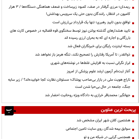
ریمـدان؛ مرزی گرفتار در صف، کمبود زیرساخت و ضعف هماهنگی دستگاه‌ها / ۳ هزار
کامیون در انتظار، رانندگان بدون حتی یک سرویس بهداشتی!
توافقِ بدونِ تاییدِ رهبری؛ تنها یک قراردادِ بی‌ارزش است
تایید هشدارهای گذشته بولتن نیوز توسط سخنگوی قوه قضائیه در خصوص کارت های
بارزگانی و اجاره ای که به بحران ارزی رسیده اند
بسته اینترنت رایگان برای خبرنگاران فعال شد
ذوالقدر: تا آمریکا رفتارش را تصحیح نکند، تنگه هرمز باز نخواهد شد
ابراز نگرانی نسبت به افزایش غلط‌ها در نوشته‌های شهری
آغاز ثبت‌نام آزمون ارشد علوم پزشکی از امروز
تاراج هویت ملی در بازار بی‌صاحب پوشاک؛ مسئولان نظارت کجا خوابیده‌اند؟ / زیر سایه
جنگ، جامعه در حال بی‌حیا شدن است
جهانگیر: محمدباقر خرازی به دادگاه ویژه روحانیت احضار شد
پربحث ترین عناوین
هشتمین کلان شهر ایران مشخص شد
سوابق بیمه شدگان روی سایت تامین اجتماعی
همجنس گرایی در شبکه من و تو