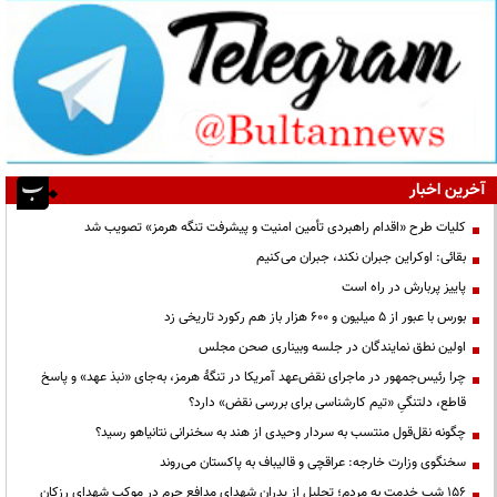
آخرین اخبار
کلیات طرح «اقدام راهبردی تأمین امنیت و پیشرفت تنگه هرمز» تصویب شد
بقائی: اوکراین جبران نکند، جبران می‌کنیم
پاییز پربارش در راه است
بورس با عبور از ۵ میلیون و ۶۰۰ هزار باز هم رکورد تاریخی زد
اولین نطق نمایندگان در جلسه وبیناری صحن مجلس
چرا رئیس‌جمهور در ماجرای نقض‌عهد آمریکا در تنگهٔ هرمز، به‌جای «نبذ عهد» و پاسخ
قاطع، دلتنگیِ «تیم کارشناسی برای بررسی نقض» دارد؟
چگونه نقل‌قول منتسب به سردار وحیدی از هند به سخنرانی نتانیاهو رسید؟
سخنگوی وزارت خارجه: عراقچی و قالیباف به پاکستان می‌روند
۱۵۶ شب خدمت به مردم؛ تجلیل از پدران شهدای مدافع حرم در موکب شهدای رزکان