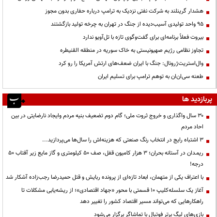
هشدار گرینلند به شرکت نفتی نزدیک به ترامپ درباره حفاری بدون مجوز
95 واحد تولیدی آسیب‌دیده از جنگ در تهران به چرخه تولید بازگشتند
بیروت فعلاً برنامه‌ای برای گفت‌وگوی تازه با تل‌آویو ندارد
تجاوز نظامی رژیم صهیونیستی به خاک سوریه در منطقه القنیطره
وال‌استریت‌ژرونال: جنگ با ایران ضعف‌های ارتش آمریکا را رو کرد
طعنه سی‌ان‌ان به توهم ترامپ برای تسلیم ایران
پربازدید ها
۳۰ سال واگذاری و خروج ثروت ملی؛ گام دوم تضعیف بنیه مردم وایجاد نارضایتی در بین
احاد مردم
3 اشتباه رایج در انتخاب رنگ صنعتی که هزینه‌اش را سال‌ها می‌پردازید...
ریمـدان در آستانه بحران؛ ۳ هزار کامیون قفل، صف ۵۰ کیلومتری و گاز مایع زیر آفتاب ۵۰
درجه!
با اعتراف یکی از متهمان، ابعاد تازه‌ای از پرونده ربایش و قتل حمیدرضا رجب‌زاده آشکار شد
آغاز یک سلسله‌کلیپ ۱۰ قسمتی با محور «جهاد اقتصادی»؛ از ریشه‌یابی مشکلات تا
راهکارهایی که می‌تواند مسیر اقتصاد کشور را تغییر دهد
بازی‌های لیگ برتر فوتبال با تماشاگر برگزار می‌شود