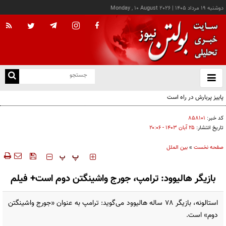
دوشنبه ۱۹ مرداد ۱۴۰۵
|
Monday , 10 August 2026
از
و
ته
ن
نو
کد خبر:
۸۵۸۱۰۱
تاریخ انتشار:
۲۵ آبان ۱۴۰۳ - ۲۰:۰۶
صفحه نخست
»
بین الملل
‍‍‍ پ
پ
بازیگر هالیوود: ترامپ، جورج واشینگتن دوم است+ فیلم
استالونه، بازیگر ۷۸ ساله هالیوود می‌گوید: ترامپ به عنوان «جورج واشینگتن
دوم» است.