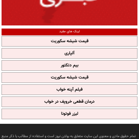
لینک های مفید
قیمت شیشه سکوریت
آلپاری
بیم دتکتور
قیمت شیشه سکوریت
فیلم آپنه خواب
درمان قطعی خروپف در خواب
لیزر فوتونا
تمام حقوق مادی و معنوی این سایت متعلق به بولتن نیوز است و استفاده از مطالب با ذکر منبع