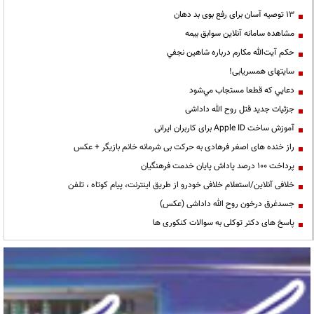
13 توصیه آسان برای رفع بوی بد دهان
مشاهده سامانه آنلاين سوابق بیمه
حكم آيت‌الله مكارم درباره شاهين نجفي
سایتهای همسریابی!
دعايي كه قطعا مستجاب مي‌شود
جزئیات جدید قتل روح الله داداشی
آموزش ساخت Apple ID برای کاربران ایرانی
راز خنده های اصغر فرهادی به حرکت بی شرمانه خانم بازیگر + عکس
پرداخت ۱۰۰ درصد پاداش پایان خدمت فرهنگیان
خلافی آنلاین/استعلام خلافی خودرو از طریق اینترنت، پیام کوتاه ، تلفن
جسدغرق درخون روح الله داداشی (عکس)
پاسخ های دکتر توکلی به سوالات کنکوری ها