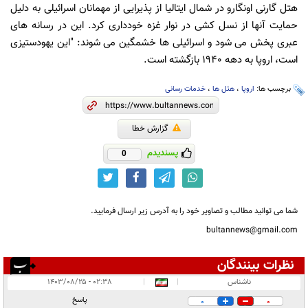
هتل گارنی اونگارو در شمال ایتالیا از پذیرایی از مهمانان اسرائیلی به دلیل
حمایت آنها از نسل کشی در نوار غزه خودداری کرد. این در رسانه های
عبری پخش می شود و اسرائیلی ها خشمگین می شوند: "این یهودستیزی
است، اروپا به دهه 1940 بازگشته است.
برچسب ها:
اروپا
،
هتل ها
،
خدمات رسانی
گزارش خطا
پسندیدم
0
شما می توانید مطالب و تصاویر خود را به آدرس زیر ارسال فرمایید.
bultannews@gmail.com
نظرات بینندگان
انتشار یافته:
۱
ناشناس
|
|
۰۲:۳۸ - ۱۴۰۳/۰۸/۲۵
در انتظار بررسی:
پاسخ
0
0