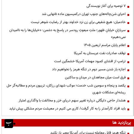
۷ توصیه برای آغاز نویسندگی
احیای شن‌چاله‌های جنوب تهران درکمیسیون ماده ۵نهایی شد
خادمیان: هیچ شفیعی برای زن نزد خداوند بهتر از رضایت شوهر نیست
سربازانِ خیابانِ ظهور؛ ملتِ مبعوثِ رودسر در پاسخ به دشمن: «خیابان‌ها را به ناامیدان
نمی‌دهیم»
اعلام پایان مراسم اربعین ۱۴۰۵
توقف صادرات نفت عربستان به آمریکا
ترامپ از افشای کمبود مهمات آمریکا خشمگین است
اجازه باز شدن مسیر دوم در تنگه هرمز را نخواهیم داد
فرق است میان مجاهدان در میدان و ساکتین
یکصد و پنجاه و سومین شب خدمت؛ موکب شهدای رزکان، تریبون مردم و مطالبه‌گر حل
ریشه‌ای مشکلات شهری
هشدار حاجی دلیگانی درباره تغییر سهم دریای خزر و مخالفت با واگذاری امتیاز
باید افراد کارآمدتر را به کار گرفت/ کاری می کنیم در معیشت مردم مشکلی پیش نیاید
پربازدید ها
تنگه هرمز قابل معامله نیست برای آمریکا معبر باز نکنید