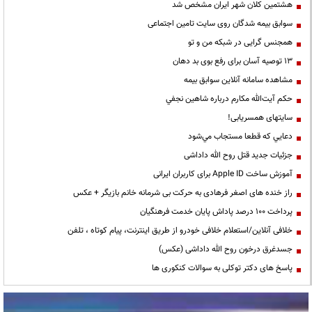
هشتمین کلان شهر ایران مشخص شد
سوابق بیمه شدگان روی سایت تامین اجتماعی
همجنس گرایی در شبکه من و تو
13 توصیه آسان برای رفع بوی بد دهان
مشاهده سامانه آنلاين سوابق بیمه
حكم آيت‌الله مكارم درباره شاهين نجفي
سایتهای همسریابی!
دعايي كه قطعا مستجاب مي‌شود
جزئیات جدید قتل روح الله داداشی
آموزش ساخت Apple ID برای کاربران ایرانی
راز خنده های اصغر فرهادی به حرکت بی شرمانه خانم بازیگر + عکس
پرداخت ۱۰۰ درصد پاداش پایان خدمت فرهنگیان
خلافی آنلاین/استعلام خلافی خودرو از طریق اینترنت، پیام کوتاه ، تلفن
جسدغرق درخون روح الله داداشی (عکس)
پاسخ های دکتر توکلی به سوالات کنکوری ها