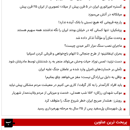
گستره امپراتوری ایران در ۵ قرن پیش از میلاد؛ تصویری از ایران ۲۵ قرن پیش
میانکاله در آتش می‌سوزد
پارچه فروشی که هیچ نسبتی با بانک آینده ندارد!
پزشکیان: تنها کسانی که در خیابان بودند ایران را نگه نداشتند همه سهیم هستند
وحدت مکرّراً و مؤکّداً تذکر داده شد
ماجرای نصب سنگ مزار اکبر عبدی چیست؟
بحران اینفانتینو؛ از طرح جنجالی تا اتهام باج‌خواهی و قربانی کردن اسپانیا
دست نزنید؛ لمس نوزاد حیات وحش می‌تواند منجر به رد شدنشان توسط مادرشان شود
تأملی بر خسارت‌های نامرئی وارد شده بر عاملان جنگ علیه ایران
چاقی به دلیل بی‌ارادگی نیست؛ مغز می‌خواهد چاق بمانیم!
باید افراد کارآمدتر را به کار گرفت/ کاری می کنیم در معیشت مردم مشکلی پیش نیاید
موکب شهدای رزکان؛ ۱۵۲ شب همدلی، خدمت و میزبانی از مردم ولایت‌مدار شهریار
رویترز: هشدار صریح ایران خطر شروع جنگ را متوقف کرد
پل شهرستان پل‌سفید پس از ۲۵ سال به مرحله بهره‌برداری رسید
پربحث ترین عناوین