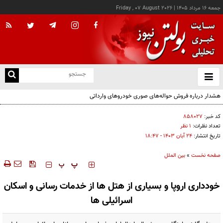
جمعه ۱۶ مرداد ۱۴۰۵
|
Friday , 07 August 2026
از
و
ته
هشدار درباره فروش حواله‌های صوری خودروهای وارداتی
ن
نو
کد خبر:
۸۵۸۰۲۷
تعداد نظرات:
۱ نظر
تاریخ انتشار:
۲۴ آبان ۱۴۰۳ - ۱۸:۴۷
صفحه نخست
»
بین الملل
‍‍‍ پ
پ
خودداری اروپا و بسیاری از هتل ها از خدمات رسانی و اسکان
اسرائیلی ها