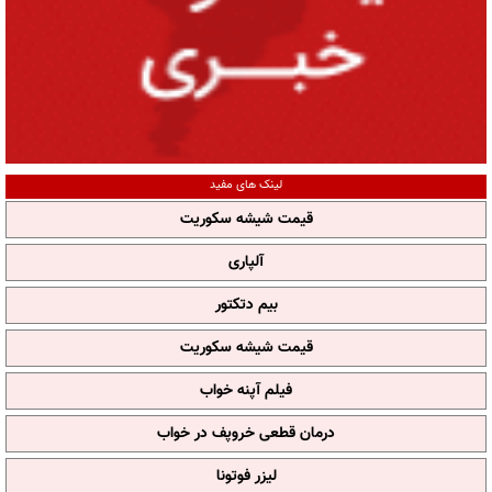
لینک های مفید
قیمت شیشه سکوریت
آلپاری
بیم دتکتور
قیمت شیشه سکوریت
فیلم آپنه خواب
درمان قطعی خروپف در خواب
لیزر فوتونا