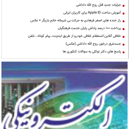
جزئیات جدید قتل روح الله داداشی
آموزش ساخت Apple ID برای کاربران ایرانی
راز خنده های اصغر فرهادی به حرکت بی شرمانه خانم بازیگر + عکس
پرداخت ۱۰۰ درصد پاداش پایان خدمت فرهنگیان
خلافی آنلاین/استعلام خلافی خودرو از طریق اینترنت، پیام کوتاه ، تلفن
جسدغرق درخون روح الله داداشی (عکس)
پاسخ های دکتر توکلی به سوالات کنکوری ها