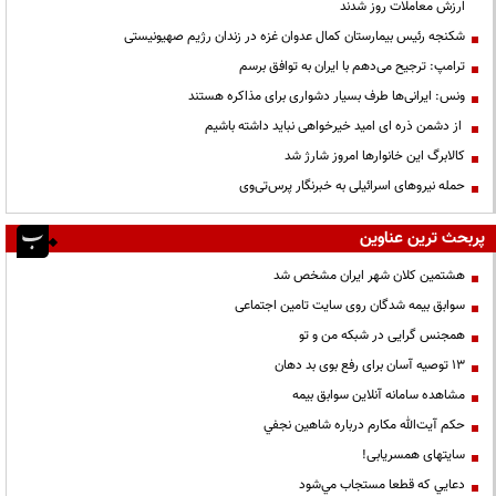
ارزش معاملات روز شدند
شکنجه رئیس بیمارستان کمال عدوان غزه در زندان رژیم صهیونیستی
ترامپ: ترجیح می‌دهم با ایران به توافق برسم
ونس: ایرانی‌ها طرف بسیار دشواری برای مذاکره هستند
از دشمن ذره ای امید خیرخواهی نباید داشته باشیم
کالابرگ این خانوارها امروز شارژ شد
حمله نیروهای اسرائیلی به خبرنگار پرس‌تی‌وی
پربحث ترین عناوین
هشتمین کلان شهر ایران مشخص شد
سوابق بیمه شدگان روی سایت تامین اجتماعی
همجنس گرایی در شبکه من و تو
13 توصیه آسان برای رفع بوی بد دهان
مشاهده سامانه آنلاين سوابق بیمه
حكم آيت‌الله مكارم درباره شاهين نجفي
سایتهای همسریابی!
دعايي كه قطعا مستجاب مي‌شود