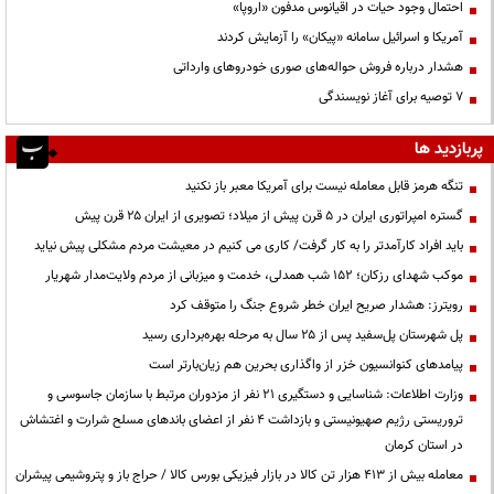
احتمال وجود حیات در اقیانوس مدفون «اروپا»
آمریکا و اسرائیل سامانه «پیکان» را آزمایش کردند
هشدار درباره فروش حواله‌های صوری خودروهای وارداتی
۷ توصیه برای آغاز نویسندگی
پربازدید ها
تنگه هرمز قابل معامله نیست برای آمریکا معبر باز نکنید
گستره امپراتوری ایران در ۵ قرن پیش از میلاد؛ تصویری از ایران ۲۵ قرن پیش
باید افراد کارآمدتر را به کار گرفت/ کاری می کنیم در معیشت مردم مشکلی پیش نیاید
موکب شهدای رزکان؛ ۱۵۲ شب همدلی، خدمت و میزبانی از مردم ولایت‌مدار شهریار
رویترز: هشدار صریح ایران خطر شروع جنگ را متوقف کرد
پل شهرستان پل‌سفید پس از ۲۵ سال به مرحله بهره‌برداری رسید
پیامدهای کنوانسیون خزر از واگذاری بحرین هم زیان‌بارتر است
وزارت اطلاعات: شناسایی و دستگیری ۲۱ نفر از مزدوران مرتبط با سازمان جاسوسی و
تروریستی رژیم صهیونیستی و بازداشت ۴ نفر از اعضای باندهای مسلح شرارت و اغتشاش
در استان کرمان
معامله بیش از ۴۱۳ هزار تن کالا در بازار فیزیکی بورس کالا / حراج باز و پتروشیمی پیشران