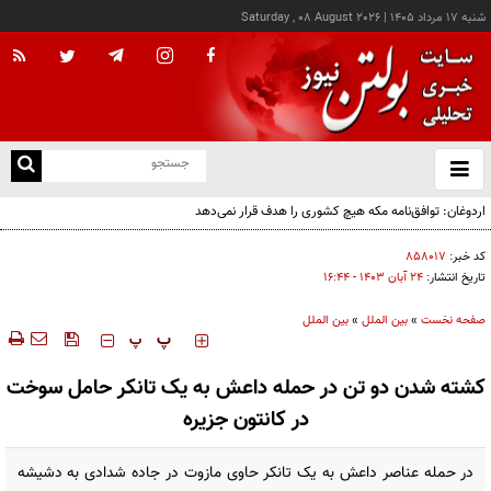
شنبه ۱۷ مرداد ۱۴۰۵
|
Saturday , 08 August 2026
از
و
ته
اردوغان: توافق‌نامه مکه هیچ کشوری را هدف قرار نمی‌دهد
ن
نو
کد خبر:
۸۵۸۰۱۷
تاریخ انتشار:
۲۴ آبان ۱۴۰۳ - ۱۶:۴۴
صفحه نخست
»
بین الملل
»
بین الملل
‍‍‍ پ
پ
کشته شدن دو تن در حمله داعش به یک تانکر حامل سوخت
در کانتون جزیره
در حمله عناصر داعش به یک تانکر حاوی مازوت در جاده شدادی به دشیشه