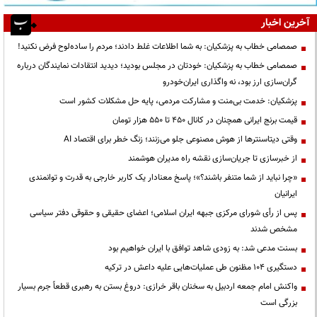
آخرین اخبار
صمصامی خطاب به پزشکیان: به شما اطلاعات غلط دادند؛ مردم را ساده‌لوح فرض نکنید!
صمصامی خطاب به پزشکیان: خودتان در مجلس بودید؛ دیدید انتقادات نمایندگان درباره
گران‌سازی ارز بود، نه واگذاری ایران‌خودرو
پزشکیان: خدمت بی‌منت و مشارکت مردمی، پایه حل مشکلات کشور است
قیمت‌ برنج ایرانی همچنان در کانال ۴۵۰ تا ۵۵۰ هزار تومان
وقتی دیتاسنترها از هوش مصنوعی جلو می‌زنند؛ زنگ خطر برای اقتصاد AI
از خبرسازی تا جریان‌سازی نقشه راه مدیران هوشمند
«چرا نباید از شما متنفر باشند؟»؛ پاسخ معنادار یک کاربر خارجی به قدرت و توانمندی
ایرانیان
پس از رأی شورای مرکزی جبهه ایران اسلامی؛ اعضای حقیقی و حقوقی دفتر سیاسی
مشخص شدند
بسنت مدعی شد: به زودی شاهد توافق با ایران خواهیم بود
دستگیری ۱۰۴ مظنون طی عملیات‌هایی علیه داعش در ترکیه
واکنش امام جمعه اردبیل به سخنان باقر خرازی: دروغ بستن به رهبری قطعاً جرم بسیار
بزرگی است