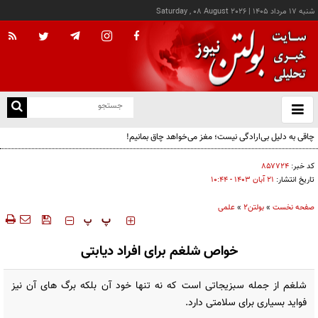
شنبه ۱۷ مرداد ۱۴۰۵
|
Saturday , 08 August 2026
از
و
ته
چاقی به دلیل بی‌ارادگی نیست؛ مغز می‌خواهد چاق بمانیم!
ن
نو
کد خبر:
۸۵۷۷۲۴
تاریخ انتشار:
۲۱ آبان ۱۴۰۳ - ۱۰:۴۴
صفحه نخست
»
بولتن2
»
علمی
‍‍‍ پ
پ
خواص شلغم برای افراد دیابتی
شلغم از جمله سبزیجاتی است که نه‌ تنها خود آن بلکه برگ‌ های آن نیز
فواید بسیاری برای سلامتی دارد.