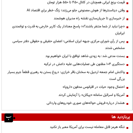
قیمت‌ برنج ایرانی همچنان در کانال ۴۵۰ تا ۵۵۰ هزار تومان
وقتی دیتاسنترها از هوش مصنوعی جلو می‌زنند؛ زنگ خطر برای اقتصاد AI
از خبرسازی تا جریان‌سازی نقشه راه مدیران هوشمند
«چرا نباید از شما متنفر باشند؟»؛ پاسخ معنادار یک کاربر خارجی به قدرت و توانمندی
ایرانیان
پس از رأی شورای مرکزی جبهه ایران اسلامی؛ اعضای حقیقی و حقوقی دفتر سیاسی
مشخص شدند
بسنت مدعی شد: به زودی شاهد توافق با ایران خواهیم بود
دستگیری ۱۰۴ مظنون طی عملیات‌هایی علیه داعش در ترکیه
واکنش امام جمعه اردبیل به سخنان باقر خرازی: دروغ بستن به رهبری قطعاً جرم بسیار
بزرگی است
احتمال وجود حیات در اقیانوس مدفون «اروپا»
آمریکا و اسرائیل سامانه «پیکان» را آزمایش کردند
هشدار درباره فروش حواله‌های صوری خودروهای وارداتی
پربازدید ها
تنگه هرمز قابل معامله نیست برای آمریکا معبر باز نکنید