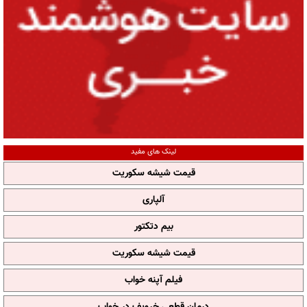
لینک های مفید
قیمت شیشه سکوریت
آلپاری
بیم دتکتور
قیمت شیشه سکوریت
فیلم آپنه خواب
درمان قطعی خروپف در خواب