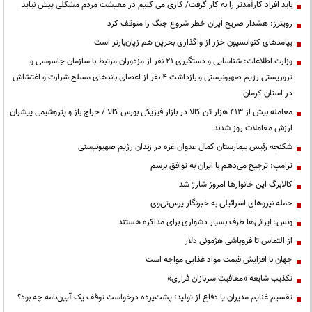
باید افراد کارآمدتر را به کار گرفت/ کاری می کنیم در معیشت مردم مشکلی پیش نیاید
رویترز: هشدار صریح ایران خطر شروع جنگ را متوقف کرد
پیامدهای کنوانسیون خزر از واگذاری بحرین هم زیان‌بارتر است
وزارت اطلاعات: شناسایی و دستگیری ۲۱ نفر از مزدوران مرتبط با سازمان جاسوسی و
تروریستی رژیم صهیونیستی و بازداشت ۴ نفر از اعضای باندهای مسلح شرارت و اغتشاش
در استان کرمان
معامله بیش از ۴۱۳ هزار تن کالا در بازار فیزیکی بورس کالا / حراج باز و پتروشیمی پیشران
ارزش معاملات روز شدند
شکنجه رئیس بیمارستان کمال عدوان غزه در زندان رژیم صهیونیستی
ترامپ: ترجیح می‌دهم با ایران به توافق برسم
کالابرگ این خانوارها امروز شارژ شد
حمله نیروهای اسرائیلی به خبرنگار پرس‌تی‌وی
ونس: ایرانی‌ها طرف بسیار دشواری برای مذاکره هستند
از التماس تا فروپاشی هژمونی دلار
جهان با افزایش قیمت مواد غذایی مواجه است
تکذیب شایعه «معافیت سربازان فراری»
تقسیم غنایم مدیران یا دفاع از تولید؛ پشت‌پرده درخواست توقف یک آیین‌نامه چه بود؟