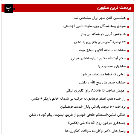
پربحث ترین عناوین
هشتمین کلان شهر ایران مشخص شد
سوابق بیمه شدگان روی سایت تامین اجتماعی
همجنس گرایی در شبکه من و تو
13 توصیه آسان برای رفع بوی بد دهان
مشاهده سامانه آنلاين سوابق بیمه
حكم آيت‌الله مكارم درباره شاهين نجفي
سایتهای همسریابی!
دعايي كه قطعا مستجاب مي‌شود
جزئیات جدید قتل روح الله داداشی
آموزش ساخت Apple ID برای کاربران ایرانی
راز خنده های اصغر فرهادی به حرکت بی شرمانه خانم بازیگر + عکس
پرداخت ۱۰۰ درصد پاداش پایان خدمت فرهنگیان
خلافی آنلاین/استعلام خلافی خودرو از طریق اینترنت، پیام کوتاه ، تلفن
جسدغرق درخون روح الله داداشی (عکس)
پاسخ های دکتر توکلی به سوالات کنکوری ها