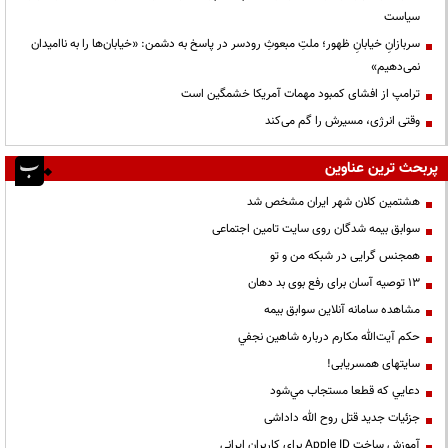
سیاست
سربازانِ خیابانِ ظهور؛ ملتِ مبعوثِ رودسر در پاسخ به دشمن: «خیابان‌ها را به ناامیدان
نمی‌دهیم»
ترامپ از افشای کمبود مهمات آمریکا خشمگین است
وقتی انرژی، مسیرش را گم می‌کند
پربحث ترین عناوین
هشتمین کلان شهر ایران مشخص شد
سوابق بیمه شدگان روی سایت تامین اجتماعی
همجنس گرایی در شبکه من و تو
13 توصیه آسان برای رفع بوی بد دهان
مشاهده سامانه آنلاين سوابق بیمه
حكم آيت‌الله مكارم درباره شاهين نجفي
سایتهای همسریابی!
دعايي كه قطعا مستجاب مي‌شود
جزئیات جدید قتل روح الله داداشی
آموزش ساخت Apple ID برای کاربران ایرانی