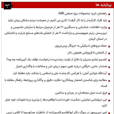
پربازدید ها
راهنمای خرید محصولات برق صنعتی ABB
باید افراد کارآمدتر را به کار گرفت/ کاری می کنیم در معیشت مردم مشکلی پیش نیاید
وزارت اطلاعات: شناسایی و دستگیری ۲۱ نفر از مزدوران مرتبط با سازمان جاسوسی و
تروریستی رژیم صهیونیستی و بازداشت ۴ نفر از اعضای باندهای مسلح شرارت و اغتشاش
در استان کرمان
حمله نیروهای اسرائیلی به خبرنگار پرس‌تی‌وی
از التماس تا فروپاشی هژمونی دلار
تقسیم غنایم مدیران یا دفاع از تولید؛ پشت‌پرده درخواست توقف یک آیین‌نامه چه بود؟
هشدار حاجی دلیگانی درباره تغییر سهم دریای خزر و مخالفت با واگذاری امتیاز
آیت‌الله جوادی آملی: با هرکس که وحدت ملی و اسلامی را بشکند، باید مقابله کرد
مطالبه برای شکستن انحصار پیمانکاری؛ نظارت دقیق بر واگذاری پروژه‌ها، راهکار مقابله با
فساد
فرق است میان مجاهدان در میدان و ساکتین
این دیپلماسی نمایشی، شکست خورده است/واقعیت‌ها را بپذیرید و به تعهدات خود عمل
کنید
امیر دبیری‌مهر در سوگ دکتر ابوالقاسم قاسم‌زاده؛ از خاطرات صداوسیما تا کلاس درس