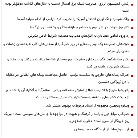
رئیس کمیسیون انرژی: مدیریت شبکه برق امسال نسبت به سال‌های گذشته موفق‌تر بوده
است
چاک شومر: جنگ ایران اشتغال آمریکا را تخریب کرد؛ ترامپ از کدام سیاره آمده؟!
اتاق پول دولت در دل بورس؛ مستمری بازنشستگان، وثیقه بازی بزرگ‌ها
رد ورود تمامی معتادان به اتاق‌های مدیریت مصرف؛ شرایط خاص پذیرش
حرف‌های صمیمانه یک تیم رسانه‌ای در روز خبرنگار؛ از سختی‌های کار، ندیده‌شدن زحمات و
ماندن پای مردم
یک رابطه شگفت‌انگیز در دنیای حشرات؛ مورچه‌ها از شته‌ها مراقبت می‌کنند و در مقابل،
عسلک شیرین دریافت می‌کنند
اعتراف رسانه‌های خارجی به شکست ترامپ؛ حاصل مجاهدت رسانه‌های انقلابی در مقابله
با دروغ‌پراکنی دشمنان
پاتریشیا مارینز با اشاره به توافق امنیتی سه‌جانبه ریاض، اسلام‌آباد و آنکارا، آن را نشانه‌ای
از حرکت کشورهای منطقه به سمت ترتیبات امنیتی مستقل دانست
ویدئو؛ پنجمین مجموعه از اسناد مربوط به یوفوها منتشر شد
خبرنگار، مبلّغ دین و پاسدار فرهنگ و هویت در مواجهه با چالش‌های سیاسی است؛ تبریک
روز خبرنگار از سوی استاد خطیب اصفهانی.
فرار هواپیماها از فرودگاه جده عربستان