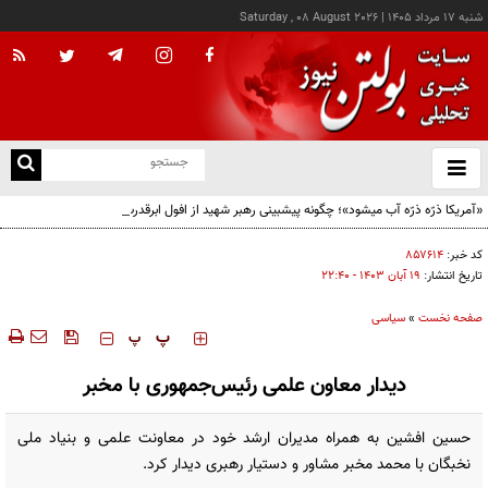
شنبه ۱۷ مرداد ۱۴۰۵
|
Saturday , 08 August 2026
از
و
ته
«آمریکا ذرّه ذرّه آب میشود»؛ چگونه پیشبینی رهبر شهید از افول ابرقدرت به حقیقت پیوست؟
ن
نو
کد خبر:
۸۵۷۶۱۴
تاریخ انتشار:
۱۹ آبان ۱۴۰۳ - ۲۲:۴۰
صفحه نخست
»
سیاسی
‍‍‍ پ
پ
دیدار معاون علمی رئیس‌جمهوری با مخبر
حسین افشین به همراه مدیران ارشد خود در معاونت علمی و بنیاد ملی
نخبگان با محمد مخبر مشاور و دستیار رهبری دیدار کرد.