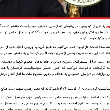
وز
به نقل از کردپرس، در بیانیه‌ای که از سوی جنبش سوسیالیست منتشر شده، آ
کردستان، اکنون این
حزب
به مسیر تاریخی خود بازگشته و در حال حاضر در موقع
 را برگزار خواهد کرد».
ته شده است: «از اینجا اعلام می‌کنیم که هیچ گروه یا جریانی اجازه ندارد از نام
اهند شد. این نام به صورت رسمی از سوی دولت اقلیم کردستان به جنبش سوسیا
ده است: «ما از پیشمرگان، مبارزان دیرین و خانواده‌های محترم شهدا و دوستان 
ن مبارزات خود را برای دستیابی به اهداف و حقوق مشروع ملت ما آغاز کند و دره
دد که تحت رهبری شهید سیدا صالح یوسفی و گروهی از مبارزان تأسیس شد.
در تاریخ ۱۴ ژانویه ۲۰۲۴، اختلاف و نزاعی میان محمد حاجی محمود، رئیس حزب سوسیال دم
بود، به وجود آمد. این اختلاف به مرحله تقسیم نیروی نظامی حزب سوسیال د
 میهنی تلاش‌هایی برای حل این مسئله انجام دادند، اما در نهایت محمد حاجی محم