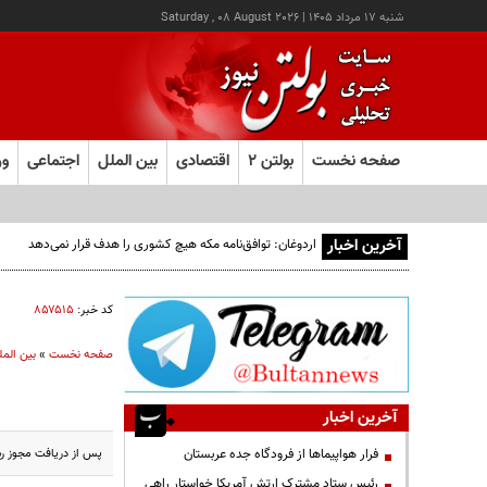
شنبه ۱۷ مرداد ۱۴۰۵
|
Saturday , 08 August 2026
صفحه نخست
بولتن ۲
اقتصادی
بین الملل
اجتماعی
ور
آخرین اخبار
اردوغان: توافق‌نامه مکه هیچ کشوری را هدف قرار نمی‌دهد
کد خبر:
۸۵۷۵۱۵
صفحه نخست
»
بین المل
آخرین اخبار
پس از دریافت مجوز رس
فرار هواپیماها از فرودگاه جده عربستان
رئیس ستاد مشترک ارتش آمریکا خواستار راهی