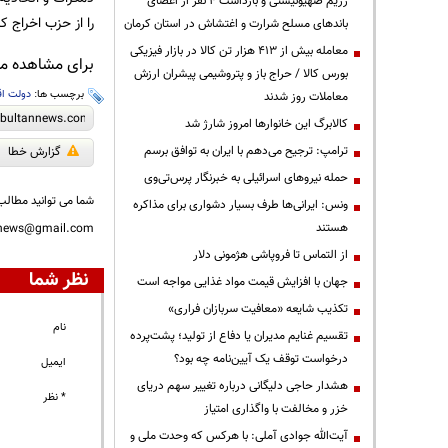
رژیم صهیونیستی و بازداشت ۴ نفر از اعضای
را از حزب اخراج کر
باندهای مسلح شرارت و اغتشاش در استان کرمان
معامله بیش از ۴۱۳ هزار تن کالا در بازار فیزیکی
برای مشاهده مطا
بورس کالا / حراج باز و پتروشیمی پیشران ارزش
برچسب ها:
دولت اق
معاملات روز شدند
کالابرگ این خانوارها امروز شارژ شد
ترامپ: ترجیح می‌دهم با ایران به توافق برسم
گزارش خطا
حمله نیروهای اسرائیلی به خبرنگار پرس‌تی‌وی
شما می توانید مطالب 
ونس: ایرانی‌ها طرف بسیار دشواری برای مذاکره
هستند
nnews@gmail.com
از التماس تا فروپاشی هژمونی دلار
نظر شما
جهان با افزایش قیمت مواد غذایی مواجه است
تکذیب شایعه «معافیت سربازان فراری»
نام
تقسیم غنایم مدیران یا دفاع از تولید؛ پشت‌پرده
درخواست توقف یک آیین‌نامه چه بود؟
ایمیل
هشدار حاجی دلیگانی درباره تغییر سهم دریای
* نظر
خزر و مخالفت با واگذاری امتیاز
آیت‌الله جوادی آملی: با هرکس که وحدت ملی و