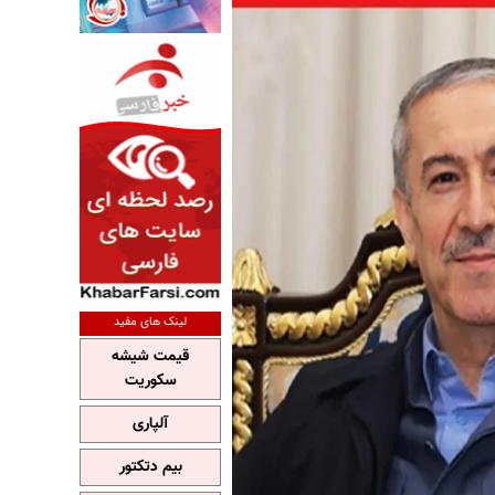
لینک های مفید
قیمت شیشه
سکوریت
آلپاری
بیم دتکتور