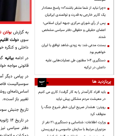
«چرا نباید از شما متنفر باشند؟»؛ پاسخ معنادار
یک کاربر خارجی به قدرت و توانمندی ایرانیان
پس از رأی شورای مرکزی جبهه ایران اسلامی؛
اعضای حقیقی و حقوقی دفتر سیاسی مشخص
به گزارش
بولتن نی
شدند
سوی
دولت اقلیم
بسنت مدعی شد: به زودی شاهد توافق با ایران
داخلی و کنگره خود
خواهیم بود
در ادامه
بیانیه
گف
دستگیری ۱۰۴ مظنون طی عملیات‌هایی علیه
قانونی مواجه خو
داعش در ترکیه
در پیامی دیگر آم
پربازدید ها
اساس‌نامه‌ای روش
باید افراد کارآمدتر را به کار گرفت/ کاری می کنیم
تغییر باز است».
در معیشت مردم مشکلی پیش نیاید
رویترز: هشدار صریح ایران خطر شروع جنگ را
تاریخ جنبش سوسیالیست کردستان به ۸ اگوست ۱۹۷۶ بازمی‌گر
متوقف کرد
وزارت اطلاعات: شناسایی و دستگیری ۲۱ نفر از
دفتر سیاسی نیز 
مزدوران مرتبط با سازمان جاسوسی و تروریستی
دمکرات و اتحادیه