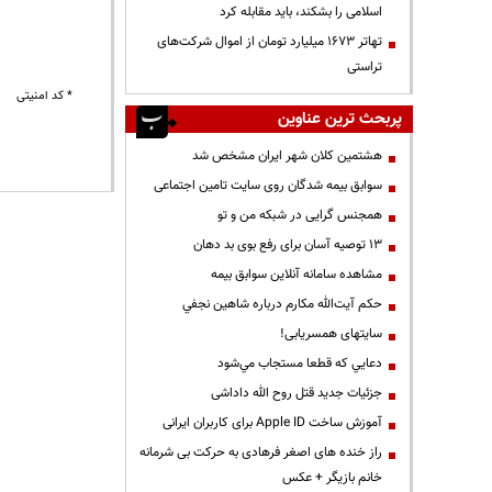
اسلامی را بشکند، باید مقابله کرد
تهاتر ۱۶۷۳ میلیارد تومان از اموال شرکت‌های
تراستی
* کد امنیتی
پربحث ترین عناوین
هشتمین کلان شهر ایران مشخص شد
سوابق بیمه شدگان روی سایت تامین اجتماعی
همجنس گرایی در شبکه من و تو
13 توصیه آسان برای رفع بوی بد دهان
مشاهده سامانه آنلاين سوابق بیمه
حكم آيت‌الله مكارم درباره شاهين نجفي
سایتهای همسریابی!
دعايي كه قطعا مستجاب مي‌شود
جزئیات جدید قتل روح الله داداشی
آموزش ساخت Apple ID برای کاربران ایرانی
راز خنده های اصغر فرهادی به حرکت بی شرمانه
خانم بازیگر + عکس