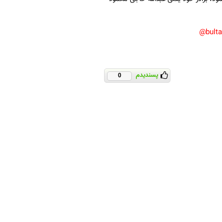
bult
پسندیدم
0