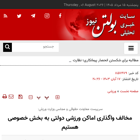
پنجشنبه ۱۵ مرداد ۱۴۰۵
|
Thursday , 06 August 2026
از
و
ته
مطالبه برای شکستن انحصار پیمانکاری؛ نظارت دقیق بر واگذاری پروژه‌ها، راهکار مقابله با فساد
ن
نو
کد خبر:
۸۵۷۴۷۹
تاریخ انتشار:
۱۷ آبان ۱۴۰۳ - ۲۰:۲۶
صفحه نخست
»
ورزشی
‍‍‍ پ
پ
سرپرست معاونت حقوقی و مجلس وزارت ورزش:
مخالف واگذاری اماکن ورزشی دولتی به بخش خصوصی
هستیم