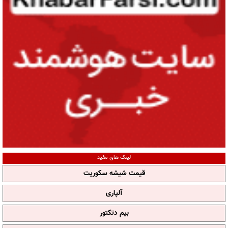
لینک های مفید
قیمت شیشه سکوریت
آلپاری
بیم دتکتور