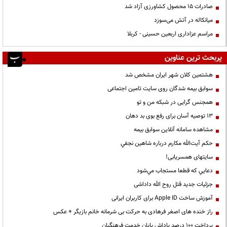
صادرات ۱۵ محصول کشاورزی آزاد شد
میانکاله در آتش می‌سوزد
مراسم عزاداری اربعین حسینی - کربلا
پربحث ترین عناوین
هشتمین کلان شهر ایران مشخص شد
سوابق بیمه شدگان روی سایت تامین اجتماعی
همجنس گرایی در شبکه من و تو
13 توصیه آسان برای رفع بوی بد دهان
مشاهده سامانه آنلاين سوابق بیمه
حكم آيت‌الله مكارم درباره شاهين نجفي
سایتهای همسریابی!
دعايي كه قطعا مستجاب مي‌شود
جزئیات جدید قتل روح الله داداشی
آموزش ساخت Apple ID برای کاربران ایرانی
راز خنده های اصغر فرهادی به حرکت بی شرمانه خانم بازیگر + عکس
پرداخت ۱۰۰ درصد پاداش پایان خدمت فرهنگیان