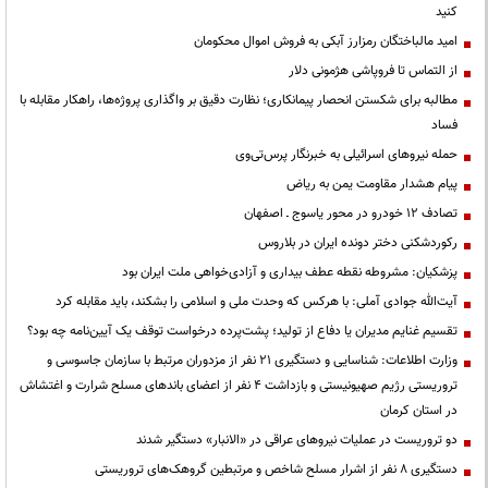
کنید
امید مالباختگان رمزارز آبکی به فروش اموال محکومان
از التماس تا فروپاشی هژمونی دلار
مطالبه برای شکستن انحصار پیمانکاری؛ نظارت دقیق بر واگذاری پروژه‌ها، راهکار مقابله با
فساد
حمله نیروهای اسرائیلی به خبرنگار پرس‌تی‌وی
پیام هشدار مقاومت یمن به ریاض
تصادف ۱۲ خودرو در محور یاسوج ـ اصفهان
رکوردشکنی دختر دونده ایران در بلاروس
پزشکیان: مشروطه نقطه عطف بیداری و آزادی‌خواهی ملت ایران بود
آیت‌الله جوادی آملی: با هرکس که وحدت ملی و اسلامی را بشکند، باید مقابله کرد
تقسیم غنایم مدیران یا دفاع از تولید؛ پشت‌پرده درخواست توقف یک آیین‌نامه چه بود؟
وزارت اطلاعات: شناسایی و دستگیری ۲۱ نفر از مزدوران مرتبط با سازمان جاسوسی و
تروریستی رژیم صهیونیستی و بازداشت ۴ نفر از اعضای باندهای مسلح شرارت و اغتشاش
در استان کرمان
دو تروریست در عملیات نیروهای عراقی در «الانبار» دستگیر شدند
دستگیری ۸ نفر از اشرار مسلح شاخص و مرتبطین گروهک‌های تروریستی