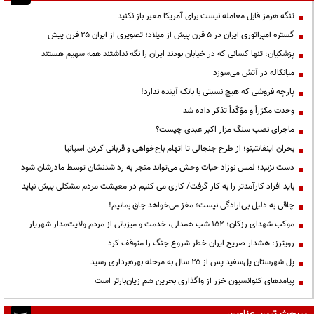
تنگه هرمز قابل معامله نیست برای آمریکا معبر باز نکنید
گستره امپراتوری ایران در ۵ قرن پیش از میلاد؛ تصویری از ایران ۲۵ قرن پیش
پزشکیان: تنها کسانی که در خیابان بودند ایران را نگه نداشتند همه سهیم هستند
میانکاله در آتش می‌سوزد
پارچه فروشی که هیچ نسبتی با بانک آینده ندارد!
وحدت مکرّراً و مؤکّداً تذکر داده شد
ماجرای نصب سنگ مزار اکبر عبدی چیست؟
بحران اینفانتینو؛ از طرح جنجالی تا اتهام باج‌خواهی و قربانی کردن اسپانیا
دست نزنید؛ لمس نوزاد حیات وحش می‌تواند منجر به رد شدنشان توسط مادرشان شود
باید افراد کارآمدتر را به کار گرفت/ کاری می کنیم در معیشت مردم مشکلی پیش نیاید
چاقی به دلیل بی‌ارادگی نیست؛ مغز می‌خواهد چاق بمانیم!
موکب شهدای رزکان؛ ۱۵۲ شب همدلی، خدمت و میزبانی از مردم ولایت‌مدار شهریار
رویترز: هشدار صریح ایران خطر شروع جنگ را متوقف کرد
پل شهرستان پل‌سفید پس از ۲۵ سال به مرحله بهره‌برداری رسید
پیامدهای کنوانسیون خزر از واگذاری بحرین هم زیان‌بارتر است