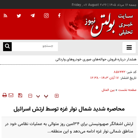
جمعه ۱۶ مرداد ۱۴۰۵
|
Friday , 07 August 2026
از
و
ته
هشدار درباره فروش حواله‌های صوری خودروهای وارداتی
ن
نو
کد خبر:
۸۵۷۴۴۲
تاریخ انتشار:
۱۷ آبان ۱۴۰۳ - ۱۲:۳۸
صفحه نخست
»
بین الملل
‍‍‍ پ
پ
محاصره شدید شمال نوار غزه توسط ارتش اسرائیل
ارتش اشغالگر صهیونیستی برای ۳۴امین روز متوالی به عملیات نظامی خود در
مناطق شمالی نوار غزه ادامه می‌دهد و این منطقه...