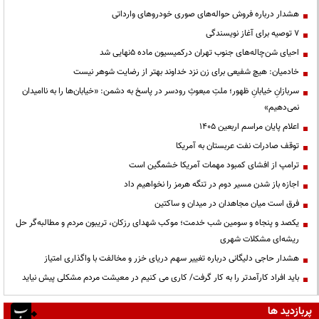
هشدار درباره فروش حواله‌های صوری خودروهای وارداتی
۷ توصیه برای آغاز نویسندگی
احیای شن‌چاله‌های جنوب تهران درکمیسیون ماده ۵نهایی شد
خادمیان: هیچ شفیعی برای زن نزد خداوند بهتر از رضایت شوهر نیست
سربازانِ خیابانِ ظهور؛ ملتِ مبعوثِ رودسر در پاسخ به دشمن: «خیابان‌ها را به ناامیدان
نمی‌دهیم»
اعلام پایان مراسم اربعین ۱۴۰۵
توقف صادرات نفت عربستان به آمریکا
ترامپ از افشای کمبود مهمات آمریکا خشمگین است
اجازه باز شدن مسیر دوم در تنگه هرمز را نخواهیم داد
فرق است میان مجاهدان در میدان و ساکتین
یکصد و پنجاه و سومین شب خدمت؛ موکب شهدای رزکان، تریبون مردم و مطالبه‌گر حل
ریشه‌ای مشکلات شهری
هشدار حاجی دلیگانی درباره تغییر سهم دریای خزر و مخالفت با واگذاری امتیاز
باید افراد کارآمدتر را به کار گرفت/ کاری می کنیم در معیشت مردم مشکلی پیش نیاید
پربازدید ها