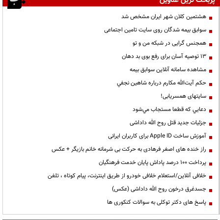
پربحث ترین عناوین
هشتمین کلان شهر ایران مشخص شد
سوابق بیمه شدگان روی سایت تامین اجتماعی
همجنس گرایی در شبکه من و تو
13 توصیه آسان برای رفع بوی بد دهان
مشاهده سامانه آنلاين سوابق بیمه
حكم آيت‌الله مكارم درباره شاهين نجفي
سایتهای همسریابی!
دعايي كه قطعا مستجاب مي‌شود
جزئیات جدید قتل روح الله داداشی
آموزش ساخت Apple ID برای کاربران ایرانی
راز خنده های اصغر فرهادی به حرکت بی شرمانه خانم بازیگر + عکس
پرداخت ۱۰۰ درصد پاداش پایان خدمت فرهنگیان
خلافی آنلاین/استعلام خلافی خودرو از طریق اینترنت، پیام کوتاه ، تلفن
جسدغرق درخون روح الله داداشی (عکس)
پاسخ های دکتر توکلی به سوالات کنکوری ها