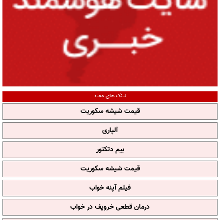
لینک های مفید
قیمت شیشه سکوریت
آلپاری
بیم دتکتور
قیمت شیشه سکوریت
فیلم آپنه خواب
درمان قطعی خروپف در خواب