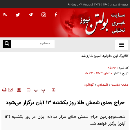
جمعه ۱۶ مرداد ۱۴۰۵
|
Friday , 07 August 2026
از
و
ته
ن
نو
کد خبر:
۸۵۶۹۹۶
تاریخ انتشار:
۱۰ آبان ۱۴۰۳ - ۱۵:۳۳
صفحه نخست
»
اقتصادی
»
گوناگون
‍‍‍ پ
پ
حراج بعدی شمش طلا روز یکشنبه ۱۳ آبان برگزار می‌شود
شصت‌وچهارمین حراج شمش طلای مرکز مبادله ایران در روز یکشنبه (۱۳
آبان‌) برگزار خواهد شد.