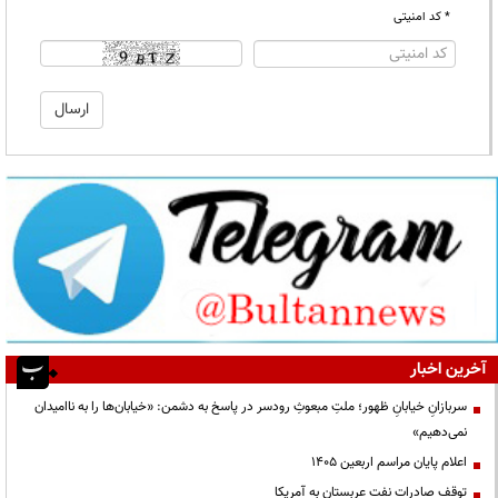
* کد امنیتی
آخرین اخبار
سربازانِ خیابانِ ظهور؛ ملتِ مبعوثِ رودسر در پاسخ به دشمن: «خیابان‌ها را به ناامیدان
نمی‌دهیم»
اعلام پایان مراسم اربعین ۱۴۰۵
توقف صادرات نفت عربستان به آمریکا