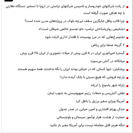
از رانت‌ شرکتهای خودروساز و تاسیس شرکتهای تراستی در اروپا تا تسخیر دستگاه نظارتی
با چه هدفی صورت گرفته است
چرا قالب وافل جایگزین سقف تیرچه بلوک در پروژه‌های مدرن شده است؟
تشخیص روان‌شناختی ترامپ: «او تجسم خالص شیطان است!»
تخم‌مرغ‌هایی که در مرز پوسیدند تا اقتدار اداری اثبات شود
۲ گزینه صنعا برای ریاض
گستره امپراتوری ایران در ۵ قرن پیش از میلاد؛ تصویری از ایران ۲۵ قرن پیش
میانکاله در آتش می‌سوزد
پزشکیان: تنها کسانی که در خیابان بودند ایران را نگه نداشتند همه سهیم هستند
پارچه فروشی که هیچ نسبتی با بانک آینده ندارد!
زلزله شهر یاسوج را لرزاند
نقض آتش‌بس و حملات رژیم صهیونیستی به جنوب لبنان
آمریکا ویزای سفیر برزیل را باطل کرد
جدال بهرام افشاری و امین حیایی در صدر جدول
حمایت از هشت هزار نوآموز سیستان و بلوچستانی
تنگه هرمز قابل معامله نیست برای آمریکا معبر باز نکنید