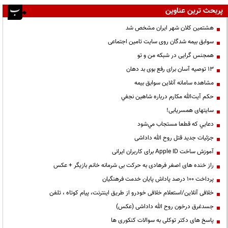
پربحث ترین عناوین
هشتمین کلان شهر ایران مشخص شد
سوابق بیمه شدگان روی سایت تامین اجتماعی
همجنس گرایی در شبکه من و تو
13 توصیه آسان برای رفع بوی بد دهان
مشاهده سامانه آنلاين سوابق بیمه
حكم آيت‌الله مكارم درباره شاهين نجفي
سایتهای همسریابی!
دعايي كه قطعا مستجاب مي‌شود
جزئیات جدید قتل روح الله داداشی
آموزش ساخت Apple ID برای کاربران ایرانی
راز خنده های اصغر فرهادی به حرکت بی شرمانه خانم بازیگر + عکس
پرداخت ۱۰۰ درصد پاداش پایان خدمت فرهنگیان
خلافی آنلاین/استعلام خلافی خودرو از طریق اینترنت، پیام کوتاه ، تلفن
جسدغرق درخون روح الله داداشی (عکس)
پاسخ های دکتر توکلی به سوالات کنکوری ها