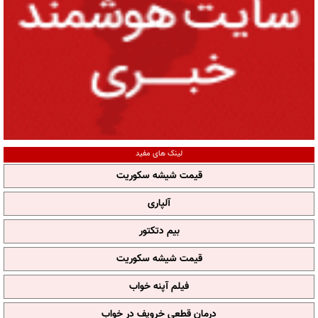
لینک های مفید
قیمت شیشه سکوریت
آلپاری
بیم دتکتور
قیمت شیشه سکوریت
فیلم آپنه خواب
درمان قطعی خروپف در خواب