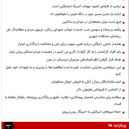
ترامپ از افشای کمبود مهمات آمریکا خشمگین است
اجازه باز شدن مسیر دوم در تنگه هرمز را نخواهیم داد
فرق است میان مجاهدان در میدان و ساکتین
یکصد و پنجاه و سومین شب خدمت؛ موکب شهدای رزکان، تریبون مردم و مطالبه‌گر حل
ریشه‌ای مشکلات شهری
هشدار حاجی دلیگانی درباره تغییر سهم دریای خزر و مخالفت با واگذاری امتیاز
باید افراد کارآمدتر را به کار گرفت/ کاری می کنیم در معیشت مردم مشکلی پیش نیاید
هدف قرار گرفتن اتاق‌ فرماندهی مزدوران عربستان در یمن
این دیپلماسی نمایشی، شکست خورده است/واقعیت‌ها را بپذیرید و به تعهدات خود عمل
کنید
امید مالباختگان رمزارز آبکی به فروش اموال محکومان
از التماس تا فروپاشی هژمونی دلار
مطالبه برای شکستن انحصار پیمانکاری؛ نظارت دقیق بر واگذاری پروژه‌ها، راهکار مقابله با
فساد
حمله نیروهای اسرائیلی به خبرنگار پرس‌تی‌وی
پربازدید ها