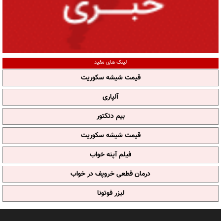
لینک های مفید
قیمت شیشه سکوریت
آلپاری
بیم دتکتور
قیمت شیشه سکوریت
فیلم آپنه خواب
درمان قطعی خروپف در خواب
لیزر فوتونا