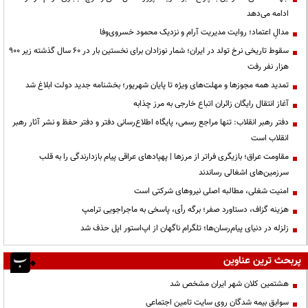
ادامه می‌دهد
مدالِ اعتماد؛ روایت مدیریت آرام و نزدیک محمود خسروی‌وفا
سقوط تاریخی نرخ تولد در ایران؛ شمار نوزادان برای نخستین بار در ۶۰ سال گذشته زیر ۹۰۰
هزار نفر رفت
تمدید همه مجوزها و مهلت‌های ویژه تا پایان شهریور؛ بخشنامه جدید دولت ابلاغ شد
آغاز انتقال رایگان زائران اتباع خارجی به مرز چذابه
دفتر رهبر انقلاب: تنها مراجع رسمی، پایگاه اطلاع‌رسانی دفتر و دفتر حفظ و نشر آثار رهبر
انقلاب است
مقاومت عراق؛ بازیگری فراتر از مرزها | پهپادهای عراقی پیام بازدارندگی را به قلب
سرزمین‌های اشغالی رساندند
‌امنیت شغلی، مطالبه اصلی نیروهای شرکتی است
هزینه گزاف، دستاورد صفر؛ برگه رأی، پاسخی به ماجراجویی ترامپ
زلزله در دنیای پیام‌رسان‌ها؛ تلگرام ناگهان از اپ‌استور اپل حذف شد
پربحث ترین عناوین
هشتمین کلان شهر ایران مشخص شد
سوابق بیمه شدگان روی سایت تامین اجتماعی