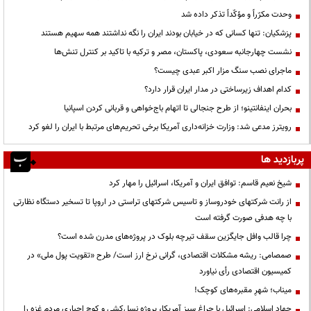
وحدت مکرّراً و مؤکّداً تذکر داده شد
پزشکیان: تنها کسانی که در خیابان بودند ایران را نگه نداشتند همه سهیم هستند
نشست چهارجانبه سعودی، پاکستان، مصر و ترکیه با تاکید بر کنترل تنش‌ها
ماجرای نصب سنگ مزار اکبر عبدی چیست؟
کدام اهداف زیرساختی در مدار ایران قرار دارد؟
بحران اینفانتینو؛ از طرح جنجالی تا اتهام باج‌خواهی و قربانی کردن اسپانیا
رویترز مدعی شد: وزارت خزانه‌داری آمریکا برخی تحریم‌های مرتبط با ایران را لغو کرد
پربازدید ها
شیخ نعیم قاسم: توافق ایران و آمریکا، اسرائیل را مهار کرد
از رانت‌ شرکتهای خودروساز و تاسیس شرکتهای تراستی در اروپا تا تسخیر دستگاه نظارتی
با چه هدفی صورت گرفته است
چرا قالب وافل جایگزین سقف تیرچه بلوک در پروژه‌های مدرن شده است؟
صمصامی: ریشه مشکلات اقتصادی، گرانی نرخ ارز است/ طرح «تقویت پول ملی» در
کمیسیون اقتصادی رأی نیاورد
میناب؛ شهرِ مقبره‌های کوچک!
جهاد اسلامی: اسرائیل با چراغ سبز آمریکا، پروژه نسل‌کشی و کوچ اجباری مردم غزه را