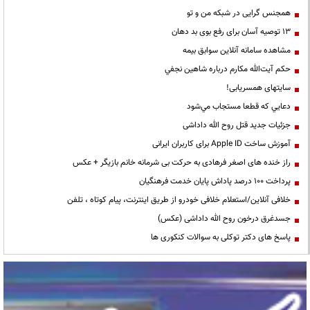
همجنس گرایی در شبکه من و تو
13 توصیه آسان برای رفع بوی بد دهان
مشاهده سامانه آنلاين سوابق بیمه
حكم آيت‌الله مكارم درباره شاهين نجفي
سایتهای همسریابی!
دعايي كه قطعا مستجاب مي‌شود
جزئیات جدید قتل روح الله داداشی
آموزش ساخت Apple ID برای کاربران ایرانی
راز خنده های اصغر فرهادی به حرکت بی شرمانه خانم بازیگر + عکس
پرداخت ۱۰۰ درصد پاداش پایان خدمت فرهنگیان
خلافی آنلاین/استعلام خلافی خودرو از طریق اینترنت، پیام کوتاه ، تلفن
جسدغرق درخون روح الله داداشی (عکس)
پاسخ های دکتر توکلی به سوالات کنکوری ها