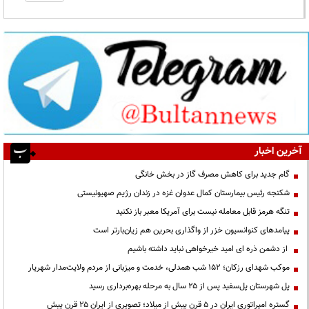
آخرین اخبار
گام جدید برای کاهش مصرف گاز در بخش خانگی
شکنجه رئیس بیمارستان کمال عدوان غزه در زندان رژیم صهیونیستی
تنگه هرمز قابل معامله نیست برای آمریکا معبر باز نکنید
پیامدهای کنوانسیون خزر از واگذاری بحرین هم زیان‌بارتر است
از دشمن ذره ای امید خیرخواهی نباید داشته باشیم
موکب شهدای رزکان؛ ۱۵۲ شب همدلی، خدمت و میزبانی از مردم ولایت‌مدار شهریار
پل شهرستان پل‌سفید پس از ۲۵ سال به مرحله بهره‌برداری رسید
گستره امپراتوری ایران در ۵ قرن پیش از میلاد؛ تصویری از ایران ۲۵ قرن پیش