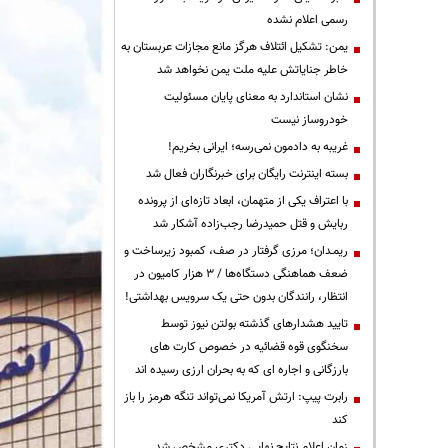
رسمی اعلام نشده
یمن: تشکیل ائتلاف هرگز مانع مجازات عربستان به
خاطر جنایاتش علیه ملت یمن نخواهد شد
نشان استاندارد به معنای پایان مسئولیت
خودروساز نیست
غریبه به دادمون نمی‌رسه؛ ایرانی بخریم!
بسته اینترنت رایگان برای خبرنگاران فعال شد
با اعتراف یکی از متهمان، ابعاد تازه‌ای از پرونده
ربایش و قتل حمیدرضا رجب‌زاده آشکار شد
ریمـدان؛ مرزی گرفتار در صف، کمبود زیرساخت و
ضعف هماهنگی دستگاه‌ها / ۳ هزار کامیون در
انتظار، رانندگان بدون حتی یک سرویس بهداشتی!
تایید هشدارهای گذشته بولتن نیوز توسط
سخنگوی قوه قضائیه در خصوص کارت های
بارزگانی و اجاره ای که به بحران ارزی رسیده اند
رابرت پیپ: ارتش آمریکا نمی‌تواند تنگه هرمز را باز
کند
زمان اعلام نتایج نهایی دکتری مشخص شد