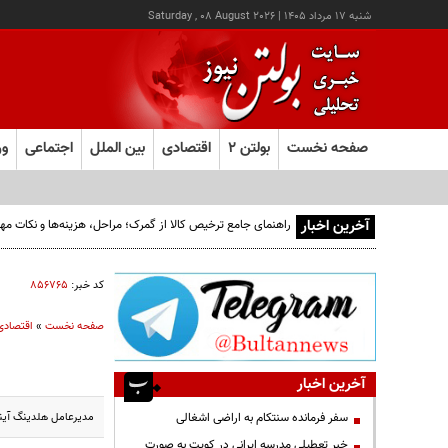
شنبه ۱۷ مرداد ۱۴۰۵
|
Saturday , 08 August 2026
صفحه نخست
بولتن ۲
اقتصادی
بین الملل
اجتماعی
ور
آخرین اخبار
راهنمای جامع ترخیص کالا از گمرک؛ مراحل، هزینه‌ها و نکات مهم
کد خبر:
۸۵۶۷۶۵
صفحه نخست
»
اقتصادی
آخرین اخبار
مدیرعامل هلدینگ آینده پویا گ
سفر فرمانده سنتکام به اراضی اشغالی
خبر تعطیلی مدرسه ایرانی در کویت به صورت