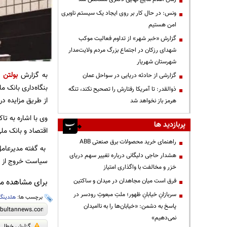
ونس: در حال کار بر روی ایجاد یک سیستم ناوبری
امن هستیم
گزارش «خبر شهر» از تداوم فعالیت موکب
شهدای رزکان در اجتماع بزرگ مردم ولایت‌مدار
شهرستان شهریار
به گزارش
بولتن ن
گزارشی از حادثه دریایی در سواحل عمان
ذوالقدر: تا آمریکا رفتارش را تصحیح نکند، تنگه
از طریق مزایده د
هرمز باز نخواهد شد
وی با اشاره به تا
پربازدید ها
اقتصاد و بانک مل
راهنمای خرید محصولات برق صنعتی ABB
به گفته مدیرعامل
هشدار حاجی دلیگانی درباره تغییر سهم دریای
سیاست خروج از بن
خزر و مخالفت با واگذاری امتیاز
فرق است میان مجاهدان در میدان و ساکتین
برای مشاهده مطا
سربازانِ خیابانِ ظهور؛ ملتِ مبعوثِ رودسر در
برچسب ها:
هلدینگ 
پاسخ به دشمن: «خیابان‌ها را به ناامیدان
نمی‌دهیم»
گزارش خطا