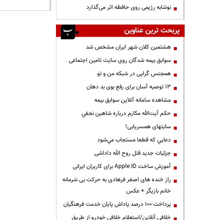
نوشابه رژیمی روی حافظه اثر می‌گذارد
پربحث ترین عناوین
هشتمین کلان شهر ایران مشخص شد
سوابق بیمه شدگان روی سایت تامین اجتماعی
همجنس گرایی در شبکه من و تو
13 توصیه آسان برای رفع بوی بد دهان
مشاهده سامانه آنلاين سوابق بیمه
حكم آيت‌الله مكارم درباره شاهين نجفي
سایتهای همسریابی!
دعايي كه قطعا مستجاب مي‌شود
جزئیات جدید قتل روح الله داداشی
آموزش ساخت Apple ID برای کاربران ایرانی
راز خنده های اصغر فرهادی به حرکت بی شرمانه
خانم بازیگر + عکس
پرداخت ۱۰۰ درصد پاداش پایان خدمت فرهنگیان
خلافی آنلاین/استعلام خلافی خودرو از طریق