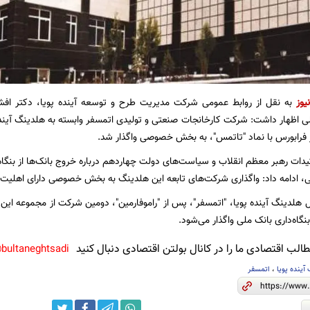
یوز
به نقل از روابط عمومی شرکت مدیریت طرح و توسعه آینده پویا، دکتر افشار
ر فرابورس با نماد "تاتمس"، به بخش خصوصی واگذار شد.
کیدات رهبر معظم انقلاب و سیاست‌های دولت چهاردهم درباره خروج بانک‌ها از بنگاه‌د
ی، ادامه داد: واگذاری شرکت‌های تابعه این هلدینگ به بخش خصوصی دارای اهلیت
 هلدینگ آینده پویا، "اتمسفر"، پس از "راموفارمین"، دومین شرکت از مجموعه ا
گاه‌داری بانک ملی واگذار می‌شود.
لب اقتصادی ما را در کانال بولتن اقتصادی دنبال کنید
bultaneghtsadi@
آینده پویا
،
اتمسفر