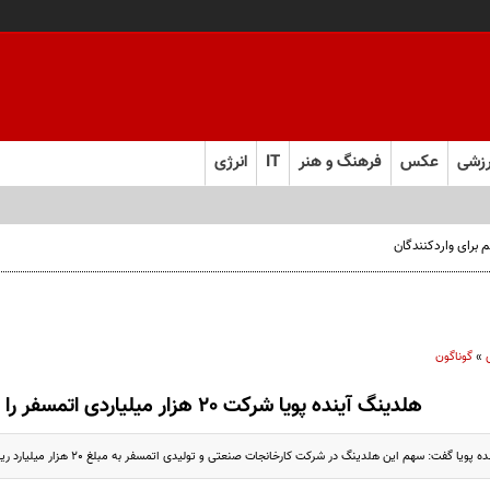
زشی
عکس
فرهنگ و هنر
IT
انرژی
 برای واردکنندگان
»
گوناگون
هلدینگ آینده پویا شرکت 20 هزار میلیاردی اتمسفر را واگذار کرد
فت: سهم این هلدینگ در شرکت کارخانجات صنعتی و تولیدی اتمسفر به مبلغ 20 هزار میلیارد ریال به بخش خصوصی واگذار شد.