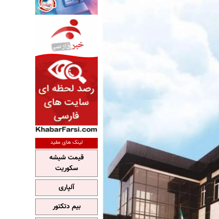
لینک های مفید
قیمت شیشه
سکوریت
آلپاری
بیم دتکتور