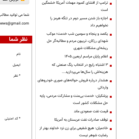
ترامپ از افشای کمبود مهمات آمریکا خشمگین
است
شما می توانید مطالب 
اجازه باز شدن مسیر دوم در تنگه هرمز را
nnews@gmail.com
نخواهیم داد
یکصد و پنجاه و سومین شب خدمت؛ موکب
نظر شما
شهدای رزکان، تریبون مردم و مطالبه‌گر حل
ریشه‌ای مشکلات شهری
نام
اعلام پایان مراسم اربعین ۱۴۰۵
3 اشتباه رایج در انتخاب رنگ صنعتی که
ایمیل
هزینه‌اش را سال‌ها می‌پردازید...
* نظر
هشدار درباره فروش حواله‌های صوری خودروهای
وارداتی
پزشکیان: خدمت بی‌منت و مشارکت مردمی، پایه
حل مشکلات کشور است
قیمت نفت صعودی ماند
* کد امنیتی
توقف صادرات نفت عربستان به آمریکا
خادمیان: هیچ شفیعی برای زن نزد خداوند بهتر از
رضایت شوهر نیست