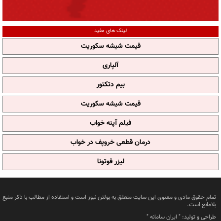
لینک های مفید
قیمت شیشه سکوریت
آلپاری
بیم دتکتور
قیمت شیشه سکوریت
فیلم آپنه خواب
درمان قطعی خروپف در خواب
لیزر فوتونا
تمام حقوق مادی و معنوی این سایت متعلق به بولتن نیوز است و استفاده از مطالب با ذکر منبع
بلامانع است.
طراحی و تولید: "
ایران سامانه
"