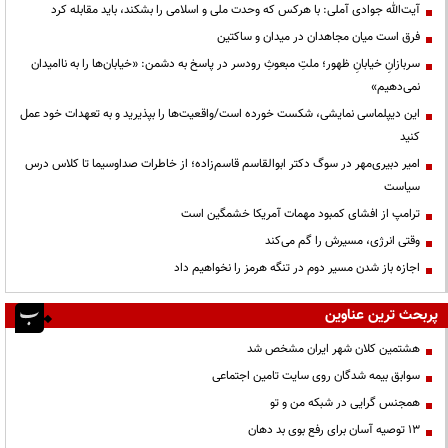
آیت‌الله جوادی آملی: با هرکس که وحدت ملی و اسلامی را بشکند، باید مقابله کرد
فرق است میان مجاهدان در میدان و ساکتین
سربازانِ خیابانِ ظهور؛ ملتِ مبعوثِ رودسر در پاسخ به دشمن: «خیابان‌ها را به ناامیدان
نمی‌دهیم»
این دیپلماسی نمایشی، شکست خورده است/واقعیت‌ها را بپذیرید و به تعهدات خود عمل
کنید
امیر دبیری‌مهر در سوگ دکتر ابوالقاسم قاسم‌زاده؛ از خاطرات صداوسیما تا کلاس درس
سیاست
ترامپ از افشای کمبود مهمات آمریکا خشمگین است
وقتی انرژی، مسیرش را گم می‌کند
اجازه باز شدن مسیر دوم در تنگه هرمز را نخواهیم داد
پربحث ترین عناوین
هشتمین کلان شهر ایران مشخص شد
سوابق بیمه شدگان روی سایت تامین اجتماعی
همجنس گرایی در شبکه من و تو
13 توصیه آسان برای رفع بوی بد دهان