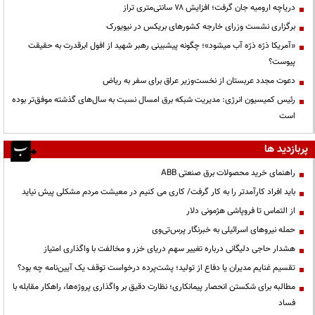
دریاچه ارومیه جان گرفت؛ افزایش ۷۸ سانتی‌متری تراز
برگزاری نشست وزرای خارجه کشورهای بریکس در نیویورک
«آمریکا ذرّه ذرّه آب میشود»؛ چگونه پیشبینی رهبر شهید از افول ابرقدرت به حقیقت
پیوست؟
دعوت مجدد عربستان از نخست‌وزیر عراق برای سفر به ریاض
رئیس کمیسیون انرژی: مدیریت شبکه برق امسال نسبت به سال‌های گذشته موفق‌تر بوده
است
پربازدید ها
راهنمای خرید محصولات برق صنعتی ABB
باید افراد کارآمدتر را به کار گرفت/ کاری می کنیم در معیشت مردم مشکلی پیش نیاید
از التماس تا فروپاشی هژمونی دلار
حمله نیروهای اسرائیلی به خبرنگار پرس‌تی‌وی
هشدار حاجی دلیگانی درباره تغییر سهم دریای خزر و مخالفت با واگذاری امتیاز
تقسیم غنایم مدیران یا دفاع از تولید؛ پشت‌پرده درخواست توقف یک آیین‌نامه چه بود؟
مطالبه برای شکستن انحصار پیمانکاری؛ نظارت دقیق بر واگذاری پروژه‌ها، راهکار مقابله با
فساد