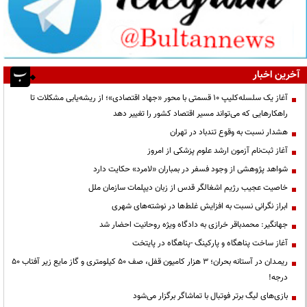
آخرین اخبار
آغاز یک سلسله‌کلیپ ۱۰ قسمتی با محور «جهاد اقتصادی»؛ از ریشه‌یابی مشکلات تا
راهکارهایی که می‌تواند مسیر اقتصاد کشور را تغییر دهد
هشدار نسبت به وقوع تندباد در تهران
آغاز ثبت‌نام آزمون ارشد علوم پزشکی از امروز
شواهد پژوهشی از وجود فسفر در بمباران «لامرد» حکایت دارد
خاصیت عجیب رژیم اشغالگر قدس از زبان دیپلمات سازمان ملل
ابراز نگرانی نسبت به افزایش غلط‌ها در نوشته‌های شهری
جهانگیر: محمدباقر خرازی به دادگاه ویژه روحانیت احضار شد
آغاز ساخت پناهگاه و پارکینگ -پناهگاه در پایتخت
ریمـدان در آستانه بحران؛ ۳ هزار کامیون قفل، صف ۵۰ کیلومتری و گاز مایع زیر آفتاب ۵۰
درجه!
بازی‌های لیگ برتر فوتبال با تماشاگر برگزار می‌شود