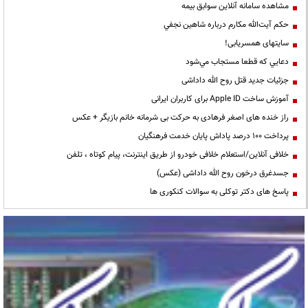
مشاهده سامانه آنلاين سوابق بیمه
حكم آيت‌الله مكارم درباره شاهين نجفي
سایتهای همسریابی!
دعايي كه قطعا مستجاب مي‌شود
جزئیات جدید قتل روح الله داداشی
آموزش ساخت Apple ID برای کاربران ایرانی
راز خنده های اصغر فرهادی به حرکت بی شرمانه خانم بازیگر + عکس
پرداخت ۱۰۰ درصد پاداش پایان خدمت فرهنگیان
خلافی آنلاین/استعلام خلافی خودرو از طریق اینترنت، پیام کوتاه ، تلفن
جسدغرق درخون روح الله داداشی (عکس)
پاسخ های دکتر توکلی به سوالات کنکوری ها