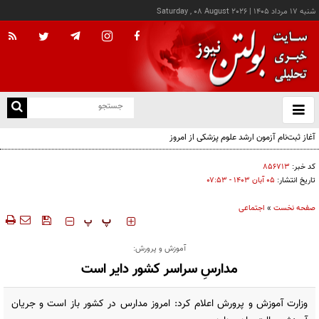
شنبه ۱۷ مرداد ۱۴۰۵
|
Saturday , 08 August 2026
از
و
ته
آغاز ثبت‌نام آزمون ارشد علوم پزشکی از امروز
ن
نو
کد خبر:
۸۵۶۷۱۳
تاریخ انتشار:
۰۵ آبان ۱۴۰۳ - ۰۷:۵۳
صفحه نخست
»
اجتماعی
‍‍‍ پ
پ
آموزش و پرورش:
مدارسِ سراسر کشور دایر است
وزارت آموزش‌ و پرورش اعلام کرد: امروز مدارس در کشور باز است و جریان