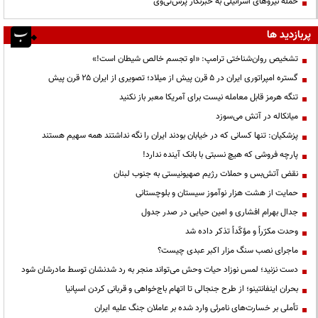
حمله نیروهای اسرائیلی به خبرنگار پرس‌تی‌وی
پربازدید ها
تشخیص روان‌شناختی ترامپ: «او تجسم خالص شیطان است!»
گستره امپراتوری ایران در ۵ قرن پیش از میلاد؛ تصویری از ایران ۲۵ قرن پیش
تنگه هرمز قابل معامله نیست برای آمریکا معبر باز نکنید
میانکاله در آتش می‌سوزد
پزشکیان: تنها کسانی که در خیابان بودند ایران را نگه نداشتند همه سهیم هستند
پارچه فروشی که هیچ نسبتی با بانک آینده ندارد!
نقض آتش‌بس و حملات رژیم صهیونیستی به جنوب لبنان
حمایت از هشت هزار نوآموز سیستان و بلوچستانی
جدال بهرام افشاری و امین حیایی در صدر جدول
وحدت مکرّراً و مؤکّداً تذکر داده شد
ماجرای نصب سنگ مزار اکبر عبدی چیست؟
دست نزنید؛ لمس نوزاد حیات وحش می‌تواند منجر به رد شدنشان توسط مادرشان شود
بحران اینفانتینو؛ از طرح جنجالی تا اتهام باج‌خواهی و قربانی کردن اسپانیا
تأملی بر خسارت‌های نامرئی وارد شده بر عاملان جنگ علیه ایران