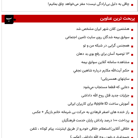
چاقی به دلیل بی‌ارادگی نیست؛ مغز می‌خواهد چاق بمانیم!
پربحث ترین عناوین
هشتمین کلان شهر ایران مشخص شد
سوابق بیمه شدگان روی سایت تامین اجتماعی
همجنس گرایی در شبکه من و تو
13 توصیه آسان برای رفع بوی بد دهان
مشاهده سامانه آنلاين سوابق بیمه
حكم آيت‌الله مكارم درباره شاهين نجفي
سایتهای همسریابی!
دعايي كه قطعا مستجاب مي‌شود
جزئیات جدید قتل روح الله داداشی
آموزش ساخت Apple ID برای کاربران ایرانی
راز خنده های اصغر فرهادی به حرکت بی شرمانه خانم بازیگر + عکس
پرداخت ۱۰۰ درصد پاداش پایان خدمت فرهنگیان
خلافی آنلاین/استعلام خلافی خودرو از طریق اینترنت، پیام کوتاه ، تلفن
جسدغرق درخون روح الله داداشی (عکس)