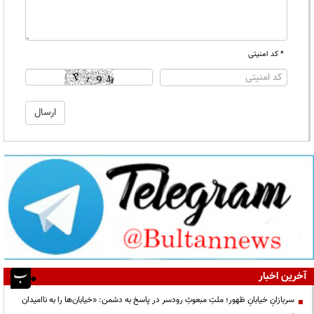
* کد امنیتی
آخرین اخبار
سربازانِ خیابانِ ظهور؛ ملتِ مبعوثِ رودسر در پاسخ به دشمن: «خیابان‌ها را به ناامیدان