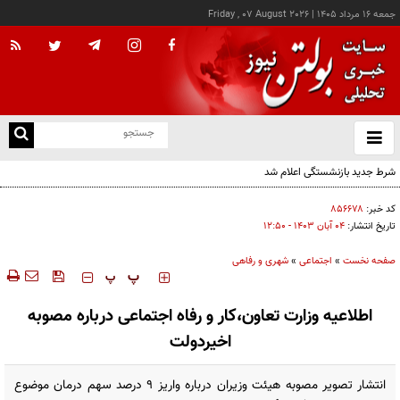
جمعه ۱۶ مرداد ۱۴۰۵
|
Friday , 07 August 2026
از
و
ته
شرط جدید بازنشستگی اعلام شد
ن
نو
کد خبر:
۸۵۶۶۷۸
تاریخ انتشار:
۰۴ آبان ۱۴۰۳ - ۱۲:۵۰
صفحه نخست
»
اجتماعی
»
شهری و رفاهی
‍‍‍ پ
پ
اطلاعیه وزارت تعاون،کار و رفاه اجتماعی درباره مصوبه
اخیردولت
انتشار تصویر مصوبه هیئت وزیران درباره واریز ۹ درصد سهم درمان موضوع