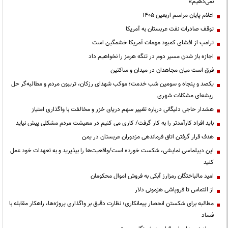
نمی‌دهیم»
اعلام پایان مراسم اربعین ۱۴۰۵
توقف صادرات نفت عربستان به آمریکا
ترامپ از افشای کمبود مهمات آمریکا خشمگین است
اجازه باز شدن مسیر دوم در تنگه هرمز را نخواهیم داد
فرق است میان مجاهدان در میدان و ساکتین
یکصد و پنجاه و سومین شب خدمت؛ موکب شهدای رزکان، تریبون مردم و مطالبه‌گر حل
ریشه‌ای مشکلات شهری
هشدار حاجی دلیگانی درباره تغییر سهم دریای خزر و مخالفت با واگذاری امتیاز
باید افراد کارآمدتر را به کار گرفت/ کاری می کنیم در معیشت مردم مشکلی پیش نیاید
هدف قرار گرفتن اتاق‌ فرماندهی مزدوران عربستان در یمن
این دیپلماسی نمایشی، شکست خورده است/واقعیت‌ها را بپذیرید و به تعهدات خود عمل
کنید
امید مالباختگان رمزارز آبکی به فروش اموال محکومان
از التماس تا فروپاشی هژمونی دلار
مطالبه برای شکستن انحصار پیمانکاری؛ نظارت دقیق بر واگذاری پروژه‌ها، راهکار مقابله با
فساد