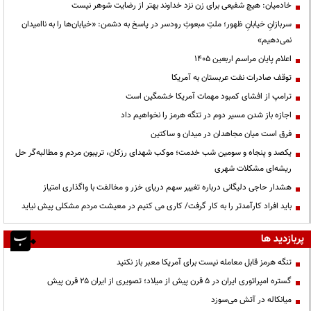
خادمیان: هیچ شفیعی برای زن نزد خداوند بهتر از رضایت شوهر نیست
سربازانِ خیابانِ ظهور؛ ملتِ مبعوثِ رودسر در پاسخ به دشمن: «خیابان‌ها را به ناامیدان
نمی‌دهیم»
اعلام پایان مراسم اربعین ۱۴۰۵
توقف صادرات نفت عربستان به آمریکا
ترامپ از افشای کمبود مهمات آمریکا خشمگین است
اجازه باز شدن مسیر دوم در تنگه هرمز را نخواهیم داد
فرق است میان مجاهدان در میدان و ساکتین
یکصد و پنجاه و سومین شب خدمت؛ موکب شهدای رزکان، تریبون مردم و مطالبه‌گر حل
ریشه‌ای مشکلات شهری
هشدار حاجی دلیگانی درباره تغییر سهم دریای خزر و مخالفت با واگذاری امتیاز
باید افراد کارآمدتر را به کار گرفت/ کاری می کنیم در معیشت مردم مشکلی پیش نیاید
پربازدید ها
تنگه هرمز قابل معامله نیست برای آمریکا معبر باز نکنید
گستره امپراتوری ایران در ۵ قرن پیش از میلاد؛ تصویری از ایران ۲۵ قرن پیش
میانکاله در آتش می‌سوزد