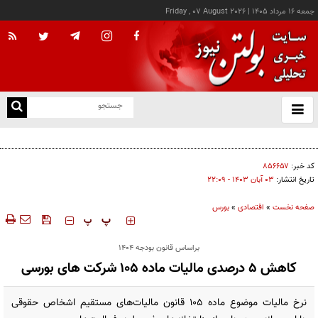
جمعه ۱۶ مرداد ۱۴۰۵
|
Friday , 07 August 2026
از
و
ته
کالابرگ این خانوارها امروز شارژ شد
ن
نو
کد خبر:
۸۵۶۶۵۷
تاریخ انتشار:
۰۳ آبان ۱۴۰۳ - ۲۲:۰۹
صفحه نخست
»
اقتصادی
»
بورس
‍‍‍ پ
پ
براساس قانون بودجه 1404
کاهش 5 درصدی مالیات ماده 105 شرکت های بورسی
نرخ مالیات موضوع ماده ۱۰۵ قانون مالیات‌های مستقیم اشخاص حقوقی