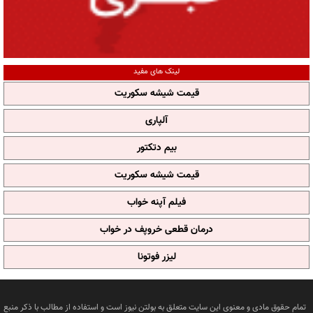
لینک های مفید
قیمت شیشه سکوریت
آلپاری
بیم دتکتور
قیمت شیشه سکوریت
فیلم آپنه خواب
درمان قطعی خروپف در خواب
لیزر فوتونا
تمام حقوق مادی و معنوی این سایت متعلق به بولتن نیوز است و استفاده از مطالب با ذکر منبع