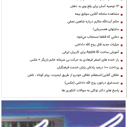
13 توصیه آسان برای رفع بوی بد دهان
مشاهده سامانه آنلاين سوابق بیمه
حكم آيت‌الله مكارم درباره شاهين نجفي
سایتهای همسریابی!
دعايي كه قطعا مستجاب مي‌شود
جزئیات جدید قتل روح الله داداشی
آموزش ساخت Apple ID برای کاربران ایرانی
راز خنده های اصغر فرهادی به حرکت بی شرمانه خانم بازیگر + عکس
پرداخت ۱۰۰ درصد پاداش پایان خدمت فرهنگیان
خلافی آنلاین/استعلام خلافی خودرو از طریق اینترنت، پیام کوتاه ، تلفن
جسدغرق درخون روح الله داداشی (عکس)
پاسخ های دکتر توکلی به سوالات کنکوری ها