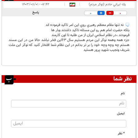
انتشار یافته:
۱
يك ايراني خادم (نوكر مردم)
|
|
۰۷:۴۲ - ۱۴۰۳/۰۸/۰۱
در انتظار بررسی:
پاسخ
0
0
غیر قابل انتشار:
۳
نه تنها مقام معظم رهبري روي اين امر تاكيد فرموده اند
بلكه حضرت امام هم رو اين مسئله تاكيد داشتند وبار ها
فرمودند ،در نظام اسلامي ايران از من طلبه تا اون كارمند
جزء همه وهمه نوكر اين مردم هستيم سال ٦٣اين فخر نباشد حالا من در اين مسند
هستم چه وچه وچه خود را بر تر بدانم در اين نظام شما افتخار كنيد كه نوكر اين ملت
شريف ونجيب شهيد پرور هستيد
نظر شما
نام
ایمیل
* نظر