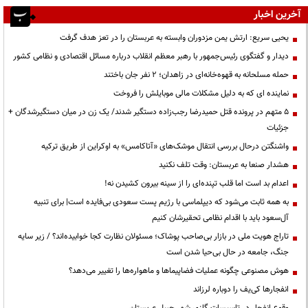
آخرین اخبار
یحیی سریع: ارتش یمن مزدوران وابسته به عربستان را در تعز هدف گرفت
دیدار و گفتگوی رئیس‌جمهور با رهبر معظم انقلاب درباره مسائل اقتصادی و نظامی کشور
حمله مسلحانه به قهوه‌خانه‌ای در زاهدان؛ ۲ نفر جان باختند
نماینده ای که به دلیل مشکلات مالی موبایلش را فروخت
۵ متهم در پرونده قتل حمیدرضا رجب‌زاده دستگیر شدند/ یک زن در میان دستگیرشدگان +
جزئیات
واشنگتن درحال بررسی انتقال موشک‌های «آتاکامس» به اوکراین از طریق ترکیه
هشدار صنعا به عربستان: وقت تلف نکنید
اعدام بد است اما قلب تپنده‌ای را از سینه بیرون کشیدن نه!
به همه ثابت می‌شود که دیپلماسی با رژیم پست سعودی بی‌فایده است| برای تنبیه
آل‌سعود باید با اقدام نظامی تحقیرشان کنیم
تاراج هویت ملی در بازار بی‌صاحب پوشاک؛ مسئولان نظارت کجا خوابیده‌اند؟ / زیر سایه
جنگ، جامعه در حال بی‌حیا شدن است
هوش مصنوعی چگونه عملیات فضاپیماها و ماهواره‌ها را تغییر می‌دهد؟
انفجارها کی‌یف را دوباره لرزاند