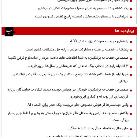
وقوع انفجار در تاسیسات گازی شهر جبیل عربستان
یک کشته و ۱۲ مسموم به دنبال مصرف مشروبات الکلی در نیشابور
دیپلماسی با عربستان نتیجه‌بخش نیست؛ پاسخ نظامی ضروری است
پربازدید ها
راهنمای خرید محصولات برق صنعتی ABB
پزشکیان: خدمت بی‌منت و مشارکت مردمی، پایه حل مشکلات کشور است
صمصامی خطاب به پزشکیان: به شما اطلاعات غلط دادند؛ مردم را ساده‌لوح فرض نکنید!
3 اشتباه رایج در انتخاب رنگ صنعتی که هزینه‌اش را سال‌ها می‌پردازید...
«چرا نباید از شما متنفر باشند؟»؛ پاسخ معنادار یک کاربر خارجی به قدرت و توانمندی
ایرانیان
صمصامی خطاب به پزشکیان: خودتان در مجلس بودید؛ دیدید انتقادات نمایندگان درباره
گران‌سازی ارز بود، نه واگذاری ایران‌خودرو
وقتی دیتاسنترها از هوش مصنوعی جلو می‌زنند؛ زنگ خطر برای اقتصاد AI
واکنش امام جمعه اردبیل به سخنان باقر خرازی: دروغ بستن به رهبری قطعاً جرم بسیار
بزرگی است
جای خالی «اقتصاد جنگی» در شرایط جنگی
بسنت مدعی شد: به زودی شاهد توافق با ایران خواهیم بود