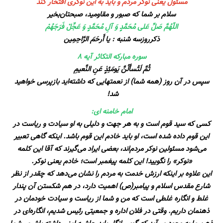
مسئول یعنی نوکر مردم و باید به این نوکری افتخار کند
سلام‌ بر شما که صبور و مقاومید، صبحتان‌بخیر
اللّهُمَّ صَلِّ عَلی مُحَمَّدٍ وَ آلِ مُحَمَّدٍ وَ عَجِّلْ فَرَجَهُمْ
ذکرروزسه شنبه : یا أَرحَمَ الرَّاحِمِین
سوره مبارکه التكاثر آیه ۸
ثُمَّ لَتُسأَلُنَّ يَومَئِذٍ عَنِ النَّعيمِ
سپس در آن روز (همه شما) از نعمتهایی که داشته‌اید بازپرسی خواهید
شد!
امام خامنه ای:
کسی که سید قوم است و به هر جهت و دلیلی به او سیادت و ریاست در
این قوم داده شده است، او باید خادم این قوم باشد. اینکه گاهی تعبیر
می‌شود مسئولین نوکر مردم‌اند، بعضی ایراد می‌گیرند که آقا این کلمه
«نوکر» را نگویید! این کلمه پیغمبر است؛ خادم یعنی نوکر.
این علاوه بر اینکه ارزش خدمت به مردم را نشان می‌دهد که چقدر از نظر
شارع مقدس اسلام و پیامبر(ص) اهمیت دارد، در هم شکستن آن پندار
غلط و انگاره غلطی است که من و شما از ریاست و سیادت خودمان در
ذهنمان داریم. وقتی در فلان اداره و جمعیتی رئیس شدیم، انگاره‌ای در