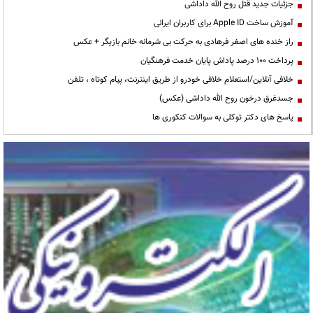
جزئیات جدید قتل روح الله داداشی
آموزش ساخت Apple ID برای کاربران ایرانی
راز خنده های اصغر فرهادی به حرکت بی شرمانه خانم بازیگر + عکس
پرداخت ۱۰۰ درصد پاداش پایان خدمت فرهنگیان
خلافی آنلاین/استعلام خلافی خودرو از طریق اینترنت، پیام کوتاه ، تلفن
جسدغرق درخون روح الله داداشی (عکس)
پاسخ های دکتر توکلی به سوالات کنکوری ها