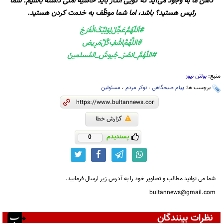
ذهن ما به وجود می‌آید که گویی انگار باید حاشیه امنی داشته باشیم. شما
رئیس هستید؟ باشد، اما شما موظّف به خدمت کردن هستید.
#اَللّهُمَّ‌عَجِّلْ‌لِوَلِيِّکَ‌الْفَرَجَ
#اللَّهُمَّ‌اشْفِ‌کُلَّ‌مَرِیض
#اللّهُمَّ_انصُرْ_جُيوشَ_المُسلمينَ
منبع:
بولتن نیوز
برچسب ها:
پیام صبحگاهی
،
نوکر مردم
،
مسئولین
گزارش خطا
پسندیدم
0
شما می توانید مطالب و تصاویر خود را به آدرس زیر ارسال فرمایید.
bultannews@gmail.com
نظرات بینندگان