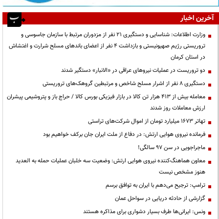
آخرین اخبار
وزارت اطلاعات: شناسایی و دستگیری ۲۱ نفر از مزدوران مرتبط با سازمان جاسوسی و
تروریستی رژیم صهیونیستی و بازداشت ۴ نفر از اعضای باندهای مسلح شرارت و اغتشاش
در استان کرمان
دو تروریست در عملیات نیروهای عراقی در «الانبار» دستگیر شدند
دستگیری ۸ نفر از اشرار مسلح شاخص و مرتبطین گروهک‌های تروریستی
معامله بیش از ۴۱۳ هزار تن کالا در بازار فیزیکی بورس کالا / حراج باز و پتروشیمی پیشران
ارزش معاملات روز شدند
تهاتر ۱۶۷۳ میلیارد تومان از اموال شرکت‌های تراستی
فرمانده نیروی هوایی ارتش: در دفاع از ملت ایران جان برکف خواهیم بود
ماجراجویی در سن ۹۷ سالگی!
معاون هماهنگ‌کننده نیروی هوایی ارتش: وضعیت سه خلبان عملیات حمله به العدید
هنوز مشخص نیست
ترامپ: ترجیح می‌دهم با ایران به توافق برسم
گزارشی از حادثه دریایی در سواحل عمان
ونس: ایرانی‌ها طرف بسیار دشواری برای مذاکره هستند