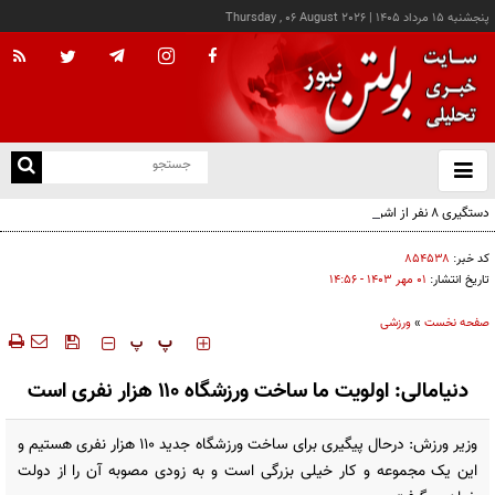
پنجشنبه ۱۵ مرداد ۱۴۰۵
|
Thursday , 06 August 2026
از
و
ته
دستگیری ۸ نفر از اشرار مسلح شاخص و مرتبطین گروهک‌های تروریستی
ن
نو
کد خبر:
۸۵۴۵۳۸
تاریخ انتشار:
۰۱ مهر ۱۴۰۳ - ۱۴:۵۶
صفحه نخست
»
ورزشی
‍‍‍ پ
پ
دنیامالی: اولویت ما ساخت ورزشگاه ۱۱۰ هزار نفری است
وزیر ورزش: درحال پیگیری برای ساخت ورزشگاه جدید ۱۱۰ هزار نفری هستیم و
این یک مجموعه و کار خیلی بزرگی است و به زودی مصوبه آن را از دولت