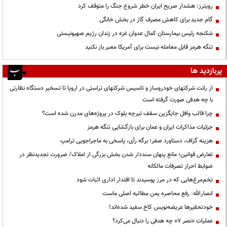
رویترز: هشدار صریح ایران خطر شروع جنگ را متوقف کرد
گام جدید برای کاهش مصرف گاز در بخش خانگی
شکنجه رئیس بیمارستان کمال عدوان غزه در زندان رژیم صهیونیستی
تنگه هرمز قابل معامله نیست برای آمریکا معبر باز نکنید
پربازدید ها
از رانت‌ شرکتهای خودروساز و تاسیس شرکتهای تراستی در اروپا تا تسخیر دستگاه نظارتی
با چه هدفی صورت گرفته است
چرا قالب وافل جایگزین سقف تیرچه بلوک در پروژه‌های مدرن شده است؟
جزئیات مذاکرات ایران و عمان برای بازگشایی تنگه هرمز
هزینه گزاف، دستاورد صفر؛ برگه رأی، پاسخی به ماجراجویی ترامپ
تعارض قوانین؛ مانع پنهان سنددار شدن بخش بزرگی از املاک/ ضرورت تجدیدنظر در
ضوابط احراز تصرفات مالکانه
تخم‌مرغ‌هایی که در مرز پوسیدند تا اقتدار اداری اثبات شود
انصارالله: رفع محاصره یمن مطالبه اصلی ماست
خودتحقیرها عریضه‌نویس کاخ سفید شده‌اند!
عملیات «نصر ۷» چه هدفی را دنبال می‌کرد؟