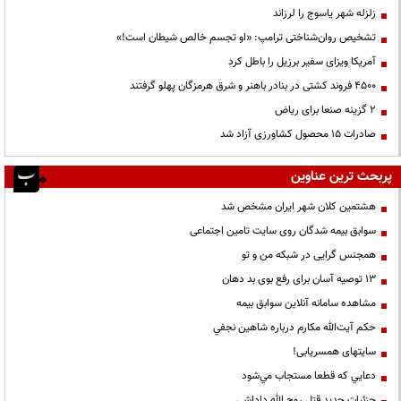
زلزله شهر یاسوج را لرزاند
تشخیص روان‌شناختی ترامپ: «او تجسم خالص شیطان است!»
آمریکا ویزای سفیر برزیل را باطل کرد
۴۵۰۰ فروند کشتی در بنادر باهنر و شرق هرمزگان پهلو گرفتند
۲ گزینه صنعا برای ریاض
صادرات ۱۵ محصول کشاورزی آزاد شد
پربحث ترین عناوین
هشتمین کلان شهر ایران مشخص شد
سوابق بیمه شدگان روی سایت تامین اجتماعی
همجنس گرایی در شبکه من و تو
13 توصیه آسان برای رفع بوی بد دهان
مشاهده سامانه آنلاين سوابق بیمه
حكم آيت‌الله مكارم درباره شاهين نجفي
سایتهای همسریابی!
دعايي كه قطعا مستجاب مي‌شود
جزئیات جدید قتل روح الله داداشی