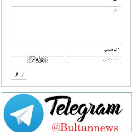
* نظر
* کد امنیتی