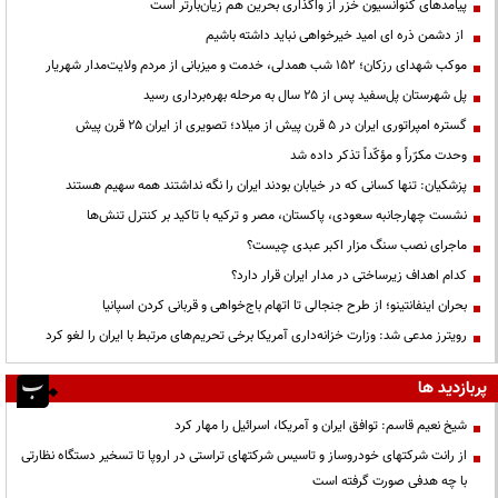
پیامدهای کنوانسیون خزر از واگذاری بحرین هم زیان‌بارتر است
از دشمن ذره ای امید خیرخواهی نباید داشته باشیم
موکب شهدای رزکان؛ ۱۵۲ شب همدلی، خدمت و میزبانی از مردم ولایت‌مدار شهریار
پل شهرستان پل‌سفید پس از ۲۵ سال به مرحله بهره‌برداری رسید
گستره امپراتوری ایران در ۵ قرن پیش از میلاد؛ تصویری از ایران ۲۵ قرن پیش
وحدت مکرّراً و مؤکّداً تذکر داده شد
پزشکیان: تنها کسانی که در خیابان بودند ایران را نگه نداشتند همه سهیم هستند
نشست چهارجانبه سعودی، پاکستان، مصر و ترکیه با تاکید بر کنترل تنش‌ها
ماجرای نصب سنگ مزار اکبر عبدی چیست؟
کدام اهداف زیرساختی در مدار ایران قرار دارد؟
بحران اینفانتینو؛ از طرح جنجالی تا اتهام باج‌خواهی و قربانی کردن اسپانیا
رویترز مدعی شد: وزارت خزانه‌داری آمریکا برخی تحریم‌های مرتبط با ایران را لغو کرد
پربازدید ها
شیخ نعیم قاسم: توافق ایران و آمریکا، اسرائیل را مهار کرد
از رانت‌ شرکتهای خودروساز و تاسیس شرکتهای تراستی در اروپا تا تسخیر دستگاه نظارتی
با چه هدفی صورت گرفته است