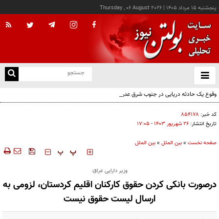
پنجشنبه ۱۵ مرداد ۱۴۰۵
|
Thursday , 06 August 2026
از
و
ته
وقوع یک حادثه دریایی در جنوب شرق عدن
ن
نو
کد خبر:
۸۵۴۱۷۸
تاریخ انتشار:
۲۶ شهريور ۱۴۰۳ - ۱۷:۰۵
صفحه نخست
»
بین الملل
»
بین الملل
‍‍‍ پ
پ
وزیر دارایی عراق:
درصورت بانکی کردن حقوق کارکنان اقلیم کردستان، لزومی به
ارسال لیست حقوق نیست