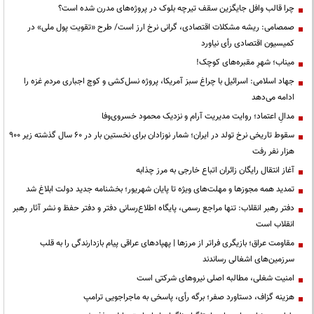
چرا قالب وافل جایگزین سقف تیرچه بلوک در پروژه‌های مدرن شده است؟
صمصامی: ریشه مشکلات اقتصادی، گرانی نرخ ارز است/ طرح «تقویت پول ملی» در
کمیسیون اقتصادی رأی نیاورد
میناب؛ شهرِ مقبره‌های کوچک!
جهاد اسلامی: اسرائیل با چراغ سبز آمریکا، پروژه نسل‌کشی و کوچ اجباری مردم غزه را
ادامه می‌دهد
مدالِ اعتماد؛ روایت مدیریت آرام و نزدیک محمود خسروی‌وفا
سقوط تاریخی نرخ تولد در ایران؛ شمار نوزادان برای نخستین بار در ۶۰ سال گذشته زیر ۹۰۰
هزار نفر رفت
آغاز انتقال رایگان زائران اتباع خارجی به مرز چذابه
تمدید همه مجوزها و مهلت‌های ویژه تا پایان شهریور؛ بخشنامه جدید دولت ابلاغ شد
دفتر رهبر انقلاب: تنها مراجع رسمی، پایگاه اطلاع‌رسانی دفتر و دفتر حفظ و نشر آثار رهبر
انقلاب است
مقاومت عراق؛ بازیگری فراتر از مرزها | پهپادهای عراقی پیام بازدارندگی را به قلب
سرزمین‌های اشغالی رساندند
‌امنیت شغلی، مطالبه اصلی نیروهای شرکتی است
هزینه گزاف، دستاورد صفر؛ برگه رأی، پاسخی به ماجراجویی ترامپ