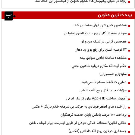
زلزله در دنیای پیام‌رسان‌ها؛ تلگرام ناگهان از اپ‌استور اپل حذف شد
پربحث ترین عناوین
هشتمین کلان شهر ایران مشخص شد
سوابق بیمه شدگان روی سایت تامین اجتماعی
همجنس گرایی در شبکه من و تو
13 توصیه آسان برای رفع بوی بد دهان
مشاهده سامانه آنلاين سوابق بیمه
حكم آيت‌الله مكارم درباره شاهين نجفي
سایتهای همسریابی!
دعايي كه قطعا مستجاب مي‌شود
جزئیات جدید قتل روح الله داداشی
آموزش ساخت Apple ID برای کاربران ایرانی
راز خنده های اصغر فرهادی به حرکت بی شرمانه خانم بازیگر + عکس
پرداخت ۱۰۰ درصد پاداش پایان خدمت فرهنگیان
خلافی آنلاین/استعلام خلافی خودرو از طریق اینترنت، پیام کوتاه ، تلفن
جسدغرق درخون روح الله داداشی (عکس)