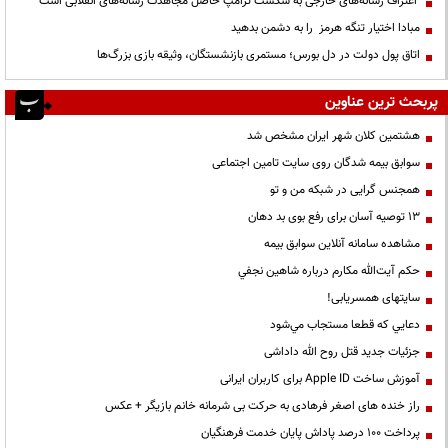
اعتراف رسانه‌های خارجی به شکست ترامپ حاصل مجاهدت رسانه‌های انقلابی است
مبادا اختیار تنگه هرمز را به دشمن بدهید
اتاق پول دولت در دل بورس؛ مستمری بازنشستگان، وثیقه بازی بزرگ‌ها
پربحث ترین عناوین
هشتمین کلان شهر ایران مشخص شد
سوابق بیمه شدگان روی سایت تامین اجتماعی
همجنس گرایی در شبکه من و تو
13 توصیه آسان برای رفع بوی بد دهان
مشاهده سامانه آنلاين سوابق بیمه
حكم آيت‌الله مكارم درباره شاهين نجفي
سایتهای همسریابی!
دعايي كه قطعا مستجاب مي‌شود
جزئیات جدید قتل روح الله داداشی
آموزش ساخت Apple ID برای کاربران ایرانی
راز خنده های اصغر فرهادی به حرکت بی شرمانه خانم بازیگر + عکس
پرداخت ۱۰۰ درصد پاداش پایان خدمت فرهنگیان