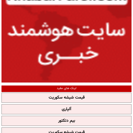
لینک های مفید
قیمت شیشه سکوریت
آلپاری
بیم دتکتور
قیمت شیشه سکوریت