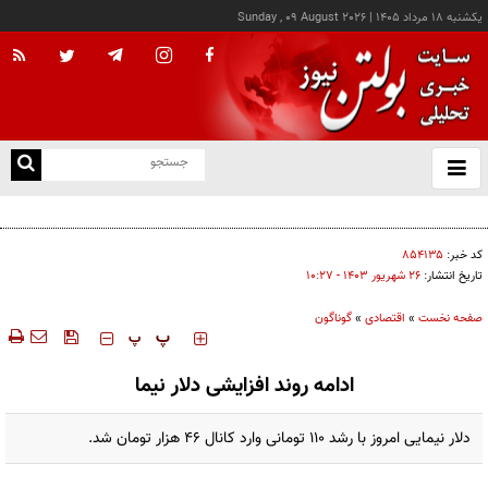
يکشنبه ۱۸ مرداد ۱۴۰۵
|
Sunday , 09 August 2026
از
و
ته
عامل افزایش قبوض آب و برق برخی مشترکان چه بود؟
ن
نو
کد خبر:
۸۵۴۱۳۵
تاریخ انتشار:
۲۶ شهريور ۱۴۰۳ - ۱۰:۲۷
صفحه نخست
»
اقتصادی
»
گوناگون
‍‍‍ پ
پ
ادامه روند افزایشی دلار نیما
دلار نیمایی امروز با رشد ۱۱۰ تومانی وارد کانال ۴۶ هزار تومان شد.