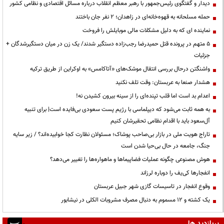
دیدار و گفتگوی رئیس‌جمهور با رهبر معظم انقلاب درباره مسائل اقتصادی و نظامی کشور
حمله مسلحانه به قهوه‌خانه‌ای در زاهدان؛ ۲ نفر جان باختند
نماینده ای که به دلیل مشکلات مالی موبایلش را فروخت
۵ متهم در پرونده قتل حمیدرضا رجب‌زاده دستگیر شدند/ یک زن در میان دستگیرشدگان +
جزئیات
واشنگتن درحال بررسی انتقال موشک‌های «آتاکامس» به اوکراین از طریق ترکیه
هشدار صنعا به عربستان: وقت تلف نکنید
اعدام بد است اما قلب تپنده‌ای را از سینه بیرون کشیدن نه!
به همه ثابت می‌شود که دیپلماسی با رژیم پست سعودی بی‌فایده است| برای تنبیه
آل‌سعود باید با اقدام نظامی تحقیرشان کنیم
تاراج هویت ملی در بازار بی‌صاحب پوشاک؛ مسئولان نظارت کجا خوابیده‌اند؟ / زیر سایه
جنگ، جامعه در حال بی‌حیا شدن است
هوش مصنوعی چگونه عملیات فضاپیماها و ماهواره‌ها را تغییر می‌دهد؟
انفجارها کی‌یف را دوباره لرزاند
وقوع انفجار در تاسیسات گازی شهر جبیل عربستان
یک کشته و ۱۲ مسموم به دنبال مصرف مشروبات الکلی در نیشابور
پربازدید ها