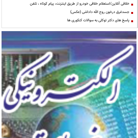
خلافی آنلاین/استعلام خلافی خودرو از طریق اینترنت، پیام کوتاه ، تلفن
جسدغرق درخون روح الله داداشی (عکس)
پاسخ های دکتر توکلی به سوالات کنکوری ها