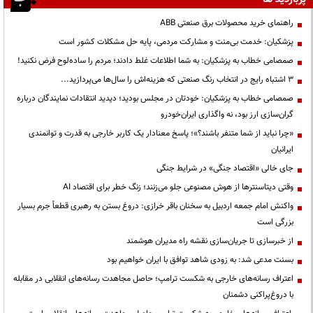
راهنمای خرید محصولات برق صنعتی ABB
پزشکیان: خدمت بی‌منت و مشارکت مردمی، پایه حل مشکلات کشور است
صمصامی خطاب به پزشکیان: به شما اطلاعات غلط دادند؛ مردم را ساده‌لوح فرض نکنید!
3 اشتباه رایج در انتخاب رنگ صنعتی که هزینه‌اش را سال‌ها می‌پردازید...
صمصامی خطاب به پزشکیان: خودتان در مجلس بودید؛ دیدید انتقادات نمایندگان درباره
گران‌سازی ارز بود، نه واگذاری ایران‌خودرو
«چرا نباید از شما متنفر باشند؟»؛ پاسخ معنادار یک کاربر خارجی به قدرت و توانمندی
ایرانیان
جای خالی «اقتصاد جنگی» در شرایط جنگی
وقتی دیتاسنترها از هوش مصنوعی جلو می‌زنند؛ زنگ خطر برای اقتصاد AI
واکنش امام جمعه اردبیل به سخنان باقر خرازی: دروغ بستن به رهبری قطعاً جرم بسیار
بزرگی است
از خبرسازی تا جریان‌سازی نقشه راه مدیران هوشمند
بسنت مدعی شد: به زودی شاهد توافق با ایران خواهیم بود
اعتراف رسانه‌های خارجی به شکست ترامپ؛ حاصل مجاهدت رسانه‌های انقلابی در مقابله
با دروغ‌پراکنی دشمنان