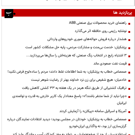
پربازدید ها
راهنمای خرید محصولات برق صنعتی ABB
نوشابه رژیمی روی حافظه اثر می‌گذارد
هشدار درباره فروش حواله‌های صوری خودروهای وارداتی
پزشکیان: خدمت بی‌منت و مشارکت مردمی، پایه حل مشکلات کشور است
3 اشتباه رایج در انتخاب رنگ صنعتی که هزینه‌اش را سال‌ها می‌پردازید...
قیمت نفت صعودی ماند
صمصامی خطاب به پزشکیان: به شما اطلاعات غلط دادند؛ مردم را ساده‌لوح فرض نکنید!
خادمیان: هیچ شفیعی برای زن نزد خداوند بهتر از رضایت شوهر نیست
ترافیک کشتیرانی از طریق تنگه هرمز در یک هفته به ۳۳ کشتی کاهش یافت
«چرا نباید از شما متنفر باشند؟»؛ پاسخ معنادار یک کاربر خارجی به قدرت و توانمندی
ایرانیان
آمریکا و اسرائیل سامانه «پیکان» را آزمایش کردند
صمصامی خطاب به پزشکیان: خودتان در مجلس بودید؛ دیدید انتقادات نمایندگان درباره
گران‌سازی ارز بود، نه واگذاری ایران‌خودرو
استفاده بیش از حد از صفحه‌نمایش می‌تواند به مغز کودکان آسیب ماندگار وارد کند