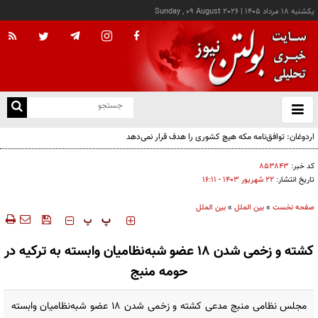
يکشنبه ۱۸ مرداد ۱۴۰۵
|
Sunday , 09 August 2026
از
و
ته
اردوغان: توافق‌نامه مکه هیچ کشوری را هدف قرار نمی‌دهد
ن
نو
کد خبر:
۸۵۳۸۴۳
تاریخ انتشار:
۲۲ شهريور ۱۴۰۳ - ۱۶:۱۱
صفحه نخست
»
بین الملل
»
بین الملل
‍‍‍ پ
پ
کشته و زخمی شدن ۱۸ عضو شبه‌نظامیان وابسته به ترکیه در
حومه منبج
مجلس نظامی منبج مدعی کشته و زخمی شدن ۱۸ عضو شبه‌نظامیان وابسته