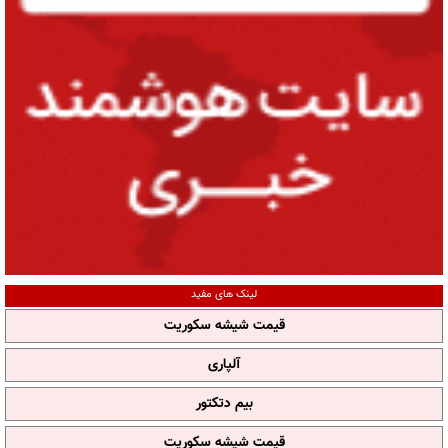
لینک های مفید
قیمت شیشه سکوریت
آلپاری
بیم دتکتور
قیمت شیشه سکوریت