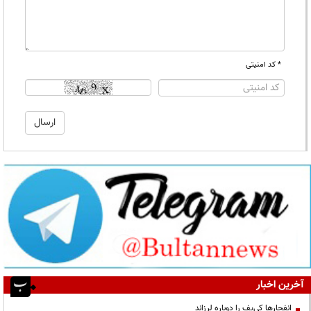
* کد امنیتی
آخرین اخبار
انفجارها کی‌یف را دوباره لرزاند