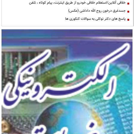
خلافی آنلاین/استعلام خلافی خودرو از طریق اینترنت، پیام کوتاه ، تلفن
جسدغرق درخون روح الله داداشی (عکس)
پاسخ های دکتر توکلی به سوالات کنکوری ها