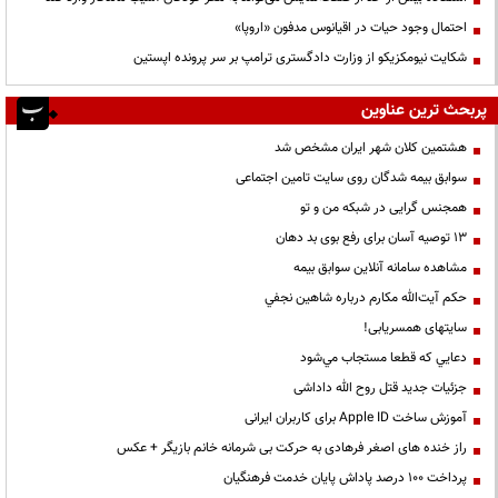
احتمال وجود حیات در اقیانوس مدفون «اروپا»
شکایت نیومکزیکو از وزارت دادگستری ترامپ بر سر پرونده اپستین
پربحث ترین عناوین
هشتمین کلان شهر ایران مشخص شد
سوابق بیمه شدگان روی سایت تامین اجتماعی
همجنس گرایی در شبکه من و تو
13 توصیه آسان برای رفع بوی بد دهان
مشاهده سامانه آنلاين سوابق بیمه
حكم آيت‌الله مكارم درباره شاهين نجفي
سایتهای همسریابی!
دعايي كه قطعا مستجاب مي‌شود
جزئیات جدید قتل روح الله داداشی
آموزش ساخت Apple ID برای کاربران ایرانی
راز خنده های اصغر فرهادی به حرکت بی شرمانه خانم بازیگر + عکس
پرداخت ۱۰۰ درصد پاداش پایان خدمت فرهنگیان