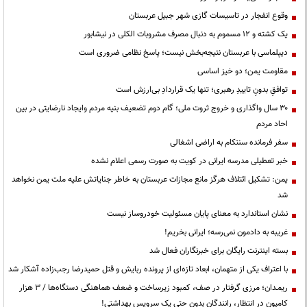
وقوع انفجار در تاسیسات گازی شهر جبیل عربستان
یک کشته و ۱۲ مسموم به دنبال مصرف مشروبات الکلی در نیشابور
دیپلماسی با عربستان نتیجه‌بخش نیست؛ پاسخ نظامی ضروری است
مقاومت یمن؛ دو خیز اساسی
توافقِ بدونِ تاییدِ رهبری؛ تنها یک قراردادِ بی‌ارزش است
۳۰ سال واگذاری و خروج ثروت ملی؛ گام دوم تضعیف بنیه مردم وایجاد نارضایتی در بین
احاد مردم
سفر فرمانده سنتکام به اراضی اشغالی
خبر تعطیلی مدرسه ایرانی در کویت به صورت رسمی اعلام نشده
یمن: تشکیل ائتلاف هرگز مانع مجازات عربستان به خاطر جنایاتش علیه ملت یمن نخواهد
شد
نشان استاندارد به معنای پایان مسئولیت خودروساز نیست
غریبه به دادمون نمی‌رسه؛ ایرانی بخریم!
بسته اینترنت رایگان برای خبرنگاران فعال شد
با اعتراف یکی از متهمان، ابعاد تازه‌ای از پرونده ربایش و قتل حمیدرضا رجب‌زاده آشکار شد
ریمـدان؛ مرزی گرفتار در صف، کمبود زیرساخت و ضعف هماهنگی دستگاه‌ها / ۳ هزار
کامیون در انتظار، رانندگان بدون حتی یک سرویس بهداشتی!