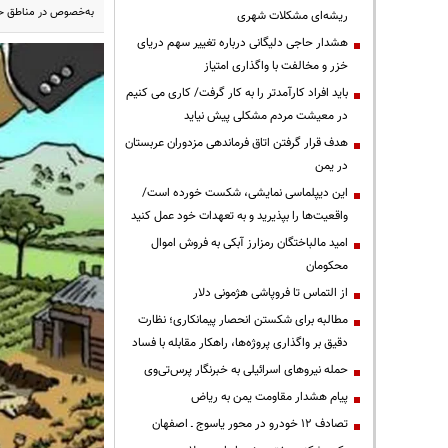
به‌خصوص در مناطق حس
ریشه‌ای مشکلات شهری
هشدار حاجی دلیگانی درباره تغییر سهم دریای
خزر و مخالفت با واگذاری امتیاز
باید افراد کارآمدتر را به کار گرفت/ کاری می کنیم
در معیشت مردم مشکلی پیش نیاید
هدف قرار گرفتن اتاق‌ فرماندهی مزدوران عربستان
در یمن
این دیپلماسی نمایشی، شکست خورده است/
واقعیت‌ها را بپذیرید و به تعهدات خود عمل کنید
امید مالباختگان رمزارز آبکی به فروش اموال
محکومان
از التماس تا فروپاشی هژمونی دلار
مطالبه برای شکستن انحصار پیمانکاری؛ نظارت
دقیق بر واگذاری پروژه‌ها، راهکار مقابله با فساد
حمله نیروهای اسرائیلی به خبرنگار پرس‌تی‌وی
پیام هشدار مقاومت یمن به ریاض
تصادف ۱۲ خودرو در محور یاسوج ـ اصفهان