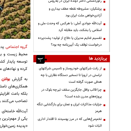
رکوردشکنی دختر دونده ایران در بلاروس
پزشکیان: مشروطه نقطه عطف بیداری و
آزادی‌خواهی ملت ایران بود
آیت‌الله جوادی آملی: با هرکس که وحدت ملی و
اسلامی را بشکند، باید مقابله کرد
تقسیم غنایم مدیران یا دفاع از تولید؛ پشت‌پرده
درخواست توقف یک آیین‌نامه چه بود؟
گروه اجتماعی
پدید
محیط زیست و به
پربازدید ها
توسعه پایدار کشور
کرده و نهادهای مس
از رانت‌ شرکتهای خودروساز و تاسیس شرکتهای
تراستی در اروپا تا تسخیر دستگاه نظارتی با چه
به گزارش
بولتن ن
هدفی صورت گرفته است
همکاری‌های نامشر
چرا قالب وافل جایگزین سقف تیرچه بلوک در
بلکه باعث افزایش
پروژه‌های مدرن شده است؟
تصاحب می‌کنند و 
جزئیات مذاکرات ایران و عمان برای بازگشایی تنگه
آیت‌الله خامنه‌ای
هرمز
یکی از مهم‌ترین بیانات 
تخم‌مرغ‌هایی که در مرز پوسیدند تا اقتدار اداری
«پدیده‌ زمین‌خوار
اثبات شود