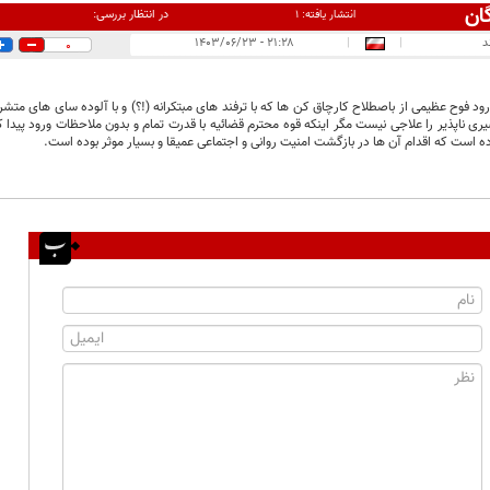
ان
در انتظار بررسی:
انتشار یافته:
۱
د
|
|
۲۱:۲۸ - ۱۴۰۳/۰۶/۲۳
0
رود فوح عظیمی از باصطلاح کارچاق کن ها که با ترفند های مبتکرانه (!؟) و با آلوده سای های متشرع
ری ناپذیر را علاجی نیست مگر اینکه قوه محترم قضائیه با قدرت تمام و بدون ملاحظات ورود پیدا ک
ده است که اقدام آن ها در بازگشت امنیت روانی و اجتماعی عمیقا و بسیار موثر بوده است.