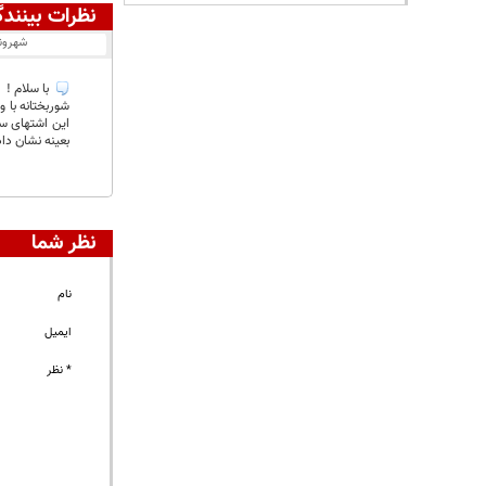
نظرات بینندگ
شهرون
با سلام !
شوربختانه با و
این اشتهای سی
بعینه نشان دا
نظر شما
نام
ایمیل
* نظر