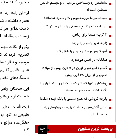
برخورد کنند.» (بیا
تشخیص روان‌شناختی ترامپ: «او تجسم خالص
شیطان است!»
ایشان بارها به اه
خودتحقیرها عریضه‌نویس کاخ سفید شده‌اند!
همراه داشته باشد.
عملیات «نصر ۷» چه هدفی را دنبال می‌کرد؟
دست‌اندازی می‌ک
۲ گزینه صنعا برای ریاض
زیست و مقابله با
زلزله شهر یاسوج را لرزاند
یکی از نکات مهم 
آمریکا ویزای سفیر برزیل را باطل کرد
تصریح کرده‌اند ک
میانکاله در آتش می‌سوزد
موجود و نظارت‌های
گستره امپراتوری ایران در ۵ قرن پیش از میلاد؛
«باید قانون‌گذار
تصویری از ایران ۲۵ قرن پیش
دستگاه‌های قضایی، ۹۵
پزشکیان: تنها کسانی که در خیابان بودند ایران را
این سخنان رهبر ا
نگه نداشتند همه سهیم هستند
حمایت از نیروهای 
پارچه فروشی که هیچ نسبتی با بانک آینده ندارد!
آیت‌الله خامنه‌ا
نقض آتش‌بس و حملات رژیم صهیونیستی به
طبیعی نه تنها به
جنوب لبنان
جنگل‌ها، مراتع و
پربحث ترین عناوین
کند.