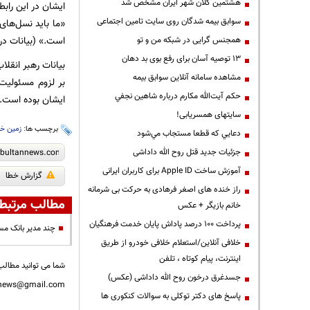
هشتمین کلان شهر ایران مشخص شد
ایشان در این رابط
سوابق بیمه شدگان روی سایت تامین اجتماعی
«ما باید نسل‌های
است.» (بیانات در د
همجنس گرایی در شبکه من و تو
13 توصیه آسان برای رفع بوی بد دهان
بیانات رهبر انقل
مشاهده سامانه آنلاين سوابق بیمه
بر لزوم مسئولیت
حكم آيت‌الله مكارم درباره شاهين نجفي
ایشان بوده است. م
سایتهای همسریابی!
برچسب ها:
زمین خو
دعايي كه قطعا مستجاب مي‌شود
جزئیات جدید قتل روح الله داداشی
آموزش ساخت Apple ID برای کاربران ایرانی
گزارش خطا
راز خنده های اصغر فرهادی به حرکت بی شرمانه
مطالب مرتبط
خانم بازیگر + عکس
پرداخت ۱۰۰ درصد پاداش پایان خدمت فرهنگیان
چند مدیر بانک مس
خلافی آنلاین/استعلام خلافی خودرو از طریق
اینترنت، پیام کوتاه ، تلفن
شما می توانید مطالب 
جسدغرق درخون روح الله داداشی (عکس)
nnews@gmail.com
پاسخ های دکتر توکلی به سوالات کنکوری ها