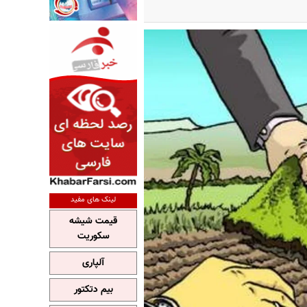
لینک های مفید
قیمت شیشه
سکوریت
آلپاری
بیم دتکتور