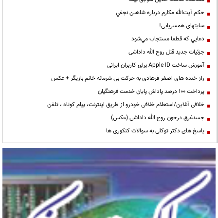
حكم آيت‌الله مكارم درباره شاهين نجفي
سایتهای همسریابی!
دعايي كه قطعا مستجاب مي‌شود
جزئیات جدید قتل روح الله داداشی
آموزش ساخت Apple ID برای کاربران ایرانی
راز خنده های اصغر فرهادی به حرکت بی شرمانه خانم بازیگر + عکس
پرداخت ۱۰۰ درصد پاداش پایان خدمت فرهنگیان
خلافی آنلاین/استعلام خلافی خودرو از طریق اینترنت، پیام کوتاه ، تلفن
جسدغرق درخون روح الله داداشی (عکس)
پاسخ های دکتر توکلی به سوالات کنکوری ها