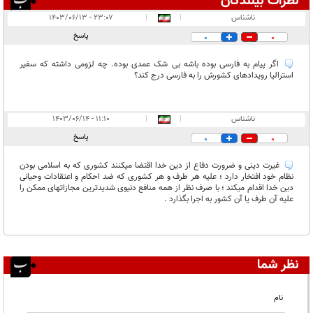
نظرات بینندگان
انتشار یافته:
۲
ناشناس
|
|
۲۳:۰۷ - ۱۴۰۳/۰۶/۱۳
در انتظار بررسی:
پاسخ
0
0
غیر قابل انتشار:
اگر پیام به فارسی بوده باشه بی شک عمدی بوده. چه لزومی داشته که سفیر
استرالیا رویدادهای کشورش را به فارسی درج کند؟
ناشناس
|
|
۱۱:۱۰ - ۱۴۰۳/۰۶/۱۴
پاسخ
0
0
غیرت دینی و ضرورت دفاع از دین خدا اقتضا میکنند کشوری که به اسلامی بودن
نظام خود افتخار دارد ؛ علیه هر طرف و هر کشوری که ضد احکام و اعتقادات وحیانی
دین خدا اقدام میکند ؛ با صرف نظر از همه منافع دنیوی شدیدترین مجازاتهای ممکن را
علیه آن طرف یا آن کشور به اجرا بگذارد .
نظر شما
نام