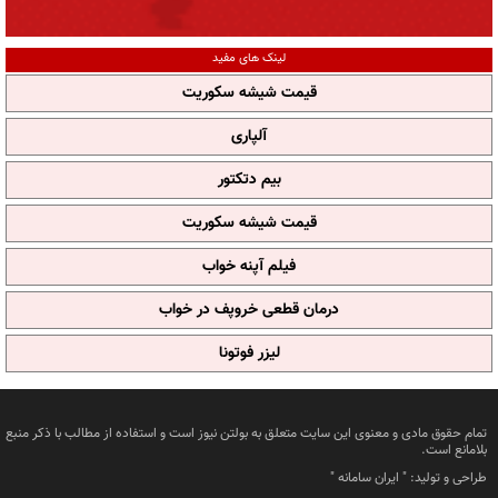
لینک های مفید
قیمت شیشه سکوریت
آلپاری
بیم دتکتور
قیمت شیشه سکوریت
فیلم آپنه خواب
درمان قطعی خروپف در خواب
لیزر فوتونا
تمام حقوق مادی و معنوی این سایت متعلق به بولتن نیوز است و استفاده از مطالب با ذکر منبع
بلامانع است.
طراحی و تولید: "
ایران سامانه
"