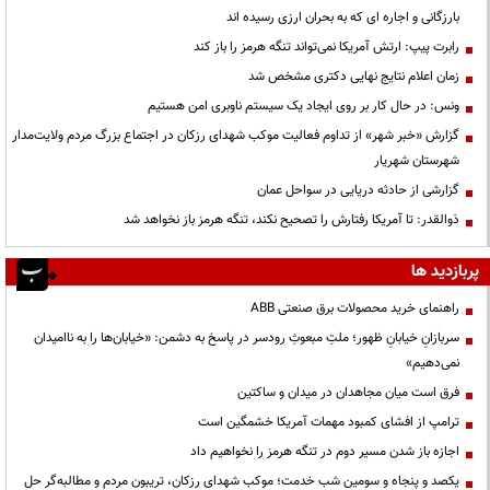
بارزگانی و اجاره ای که به بحران ارزی رسیده اند
رابرت پیپ: ارتش آمریکا نمی‌تواند تنگه هرمز را باز کند
زمان اعلام نتایج نهایی دکتری مشخص شد
ونس: در حال کار بر روی ایجاد یک سیستم ناوبری امن هستیم
گزارش «خبر شهر» از تداوم فعالیت موکب شهدای رزکان در اجتماع بزرگ مردم ولایت‌مدار
شهرستان شهریار
گزارشی از حادثه دریایی در سواحل عمان
ذوالقدر: تا آمریکا رفتارش را تصحیح نکند، تنگه هرمز باز نخواهد شد
پربازدید ها
راهنمای خرید محصولات برق صنعتی ABB
سربازانِ خیابانِ ظهور؛ ملتِ مبعوثِ رودسر در پاسخ به دشمن: «خیابان‌ها را به ناامیدان
نمی‌دهیم»
فرق است میان مجاهدان در میدان و ساکتین
ترامپ از افشای کمبود مهمات آمریکا خشمگین است
اجازه باز شدن مسیر دوم در تنگه هرمز را نخواهیم داد
یکصد و پنجاه و سومین شب خدمت؛ موکب شهدای رزکان، تریبون مردم و مطالبه‌گر حل