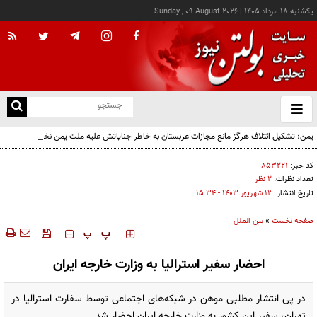
يکشنبه ۱۸ مرداد ۱۴۰۵
|
Sunday , 09 August 2026
از
و
ته
یمن: تشکیل ائتلاف هرگز مانع مجازات عربستان به خاطر جنایاتش علیه ملت یمن نخواهد شد
ن
نو
کد خبر:
۸۵۳۲۲۱
تعداد نظرات:
۲ نظر
تاریخ انتشار:
۱۳ شهريور ۱۴۰۳ - ۱۵:۳۴
صفحه نخست
»
بین الملل
‍‍‍ پ
پ
احضار سفیر استرالیا به وزارت خارجه ایران
در پی انتشار مطلبی موهن در شبکه‌های اجتماعی توسط سفارت استرالیا در
تهران، سفیر این کشور به وزارت خارجه ایران احضار شد.