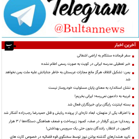
آخرین اخبار
سفر فرمانده سنتکام به اراضی اشغالی
خبر تعطیلی مدرسه ایرانی در کویت به صورت رسمی اعلام نشده
یمن: تشکیل ائتلاف هرگز مانع مجازات عربستان به خاطر جنایاتش علیه ملت یمن نخواهد
شد
نشان استاندارد به معنای پایان مسئولیت خودروساز نیست
غریبه به دادمون نمی‌رسه؛ ایرانی بخریم!
بسته اینترنت رایگان برای خبرنگاران فعال شد
با اعتراف یکی از متهمان، ابعاد تازه‌ای از پرونده ربایش و قتل حمیدرضا رجب‌زاده آشکار شد
ریمـدان؛ مرزی گرفتار در صف، کمبود زیرساخت و ضعف هماهنگی دستگاه‌ها / ۳ هزار
کامیون در انتظار، رانندگان بدون حتی یک سرویس بهداشتی!
تایید هشدارهای گذشته بولتن نیوز توسط سخنگوی قوه قضائیه در خصوص کارت های