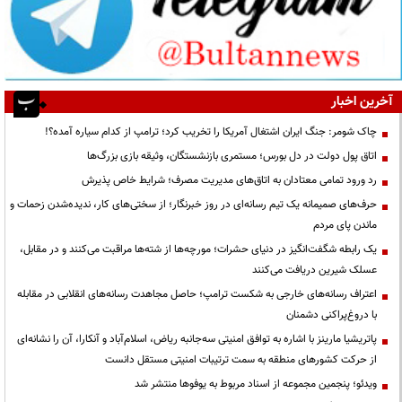
آخرین اخبار
چاک شومر: جنگ ایران اشتغال آمریکا را تخریب کرد؛ ترامپ از کدام سیاره آمده؟!
اتاق پول دولت در دل بورس؛ مستمری بازنشستگان، وثیقه بازی بزرگ‌ها
رد ورود تمامی معتادان به اتاق‌های مدیریت مصرف؛ شرایط خاص پذیرش
حرف‌های صمیمانه یک تیم رسانه‌ای در روز خبرنگار؛ از سختی‌های کار، ندیده‌شدن زحمات و
ماندن پای مردم
یک رابطه شگفت‌انگیز در دنیای حشرات؛ مورچه‌ها از شته‌ها مراقبت می‌کنند و در مقابل،
عسلک شیرین دریافت می‌کنند
اعتراف رسانه‌های خارجی به شکست ترامپ؛ حاصل مجاهدت رسانه‌های انقلابی در مقابله
با دروغ‌پراکنی دشمنان
پاتریشیا مارینز با اشاره به توافق امنیتی سه‌جانبه ریاض، اسلام‌آباد و آنکارا، آن را نشانه‌ای
از حرکت کشورهای منطقه به سمت ترتیبات امنیتی مستقل دانست
ویدئو؛ پنجمین مجموعه از اسناد مربوط به یوفوها منتشر شد