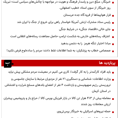
خبرنگار، مبلّغ دین و پاسدار فرهنگ و هویت در مواجهه با چالش‌های سیاسی است؛ تبریک
روز خبرنگار از سوی استاد خطیب اصفهانی.
فرار هواپیماها از فرودگاه جده عربستان
رئیس ستاد مشترک ارتش آمریکا خواستار راهی برای خروج از جنگ با ایران شد
جای خالی «اقتصاد جنگی» در شرایط جنگی
اعتراف رسانه‌های خارجی به شکست ترامپ حاصل مجاهدت رسانه‌های انقلابی است
مبادا اختیار تنگه هرمز را به دشمن بدهید
صمصامی خطاب به پزشکیان: به شما اطلاعات غلط دادند؛ مردم را ساده‌لوح فرض نکنید!
پربازدید ها
باید افراد کارآمدتر را به کار گرفت/ کاری می کنیم در معیشت مردم مشکلی پیش نیاید
وزارت اطلاعات: شناسایی و دستگیری ۲۱ نفر از مزدوران مرتبط با سازمان جاسوسی و
تروریستی رژیم صهیونیستی و بازداشت ۴ نفر از اعضای باندهای مسلح شرارت و اغتشاش
در استان کرمان
معامله بیش از ۴۱۳ هزار تن کالا در بازار فیزیکی بورس کالا / حراج باز و پتروشیمی پیشران
ارزش معاملات روز شدند
حمله نیروهای اسرائیلی به خبرنگار پرس‌تی‌وی