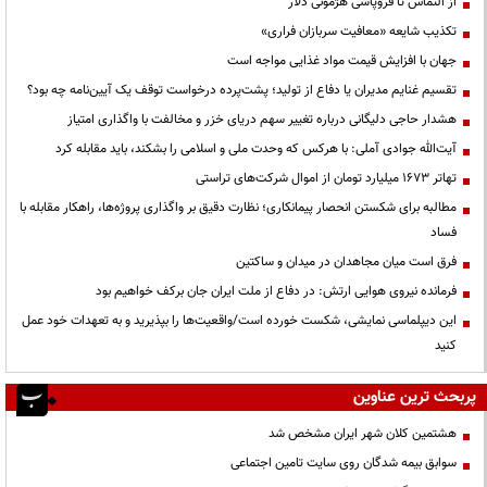
از التماس تا فروپاشی هژمونی دلار
تکذیب شایعه «معافیت سربازان فراری»
جهان با افزایش قیمت مواد غذایی مواجه است
تقسیم غنایم مدیران یا دفاع از تولید؛ پشت‌پرده درخواست توقف یک آیین‌نامه چه بود؟
هشدار حاجی دلیگانی درباره تغییر سهم دریای خزر و مخالفت با واگذاری امتیاز
آیت‌الله جوادی آملی: با هرکس که وحدت ملی و اسلامی را بشکند، باید مقابله کرد
تهاتر ۱۶۷۳ میلیارد تومان از اموال شرکت‌های تراستی
مطالبه برای شکستن انحصار پیمانکاری؛ نظارت دقیق بر واگذاری پروژه‌ها، راهکار مقابله با
فساد
فرق است میان مجاهدان در میدان و ساکتین
فرمانده نیروی هوایی ارتش: در دفاع از ملت ایران جان برکف خواهیم بود
این دیپلماسی نمایشی، شکست خورده است/واقعیت‌ها را بپذیرید و به تعهدات خود عمل
کنید
پربحث ترین عناوین
هشتمین کلان شهر ایران مشخص شد
سوابق بیمه شدگان روی سایت تامین اجتماعی