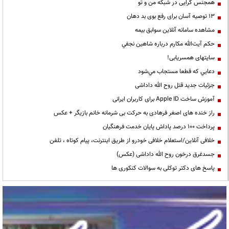
همجنس گرایی در شبکه من و تو
13 توصیه آسان برای رفع بوی بد دهان
مشاهده سامانه آنلاين سوابق بیمه
حكم آيت‌الله مكارم درباره شاهين نجفي
سایتهای همسریابی!
دعايي كه قطعا مستجاب مي‌شود
جزئیات جدید قتل روح الله داداشی
آموزش ساخت Apple ID برای کاربران ایرانی
راز خنده های اصغر فرهادی به حرکت بی شرمانه خانم بازیگر + عکس
پرداخت ۱۰۰ درصد پاداش پایان خدمت فرهنگیان
خلافی آنلاین/استعلام خلافی خودرو از طریق اینترنت، پیام کوتاه ، تلفن
جسدغرق درخون روح الله داداشی (عکس)
پاسخ های دکتر توکلی به سوالات کنکوری ها