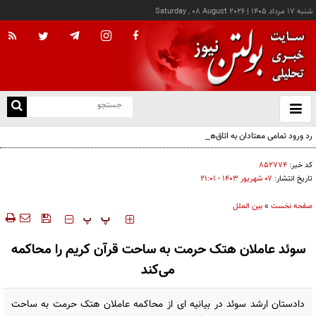
شنبه ۱۷ مرداد ۱۴۰۵
|
Saturday , 08 August 2026
از
و
ته
رد ورود تمامی معتادان به اتاق‌های مدیریت مصرف؛ شرایط خاص پذیرش
ن
نو
کد خبر:
۸۵۲۷۷۴
تاریخ انتشار:
۰۷ شهريور ۱۴۰۳ - ۲۱:۰۱
صفحه نخست
»
بین الملل
‍‍‍ پ
پ
سوئد عاملان هتک حرمت به ساحت قرآن کریم را محاکمه
می‌کند
دادستان ارشد سوئد در بیانیه‌ ای از محاکمه عاملان هتک حرمت به ساحت