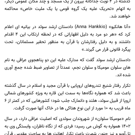
گذشته در ۴ نوبت جداگانه بیرون از یک مسجد و چند مکان‌ عمومی دیگر،
به اتهام «تحریک علیه یک گروه قومی یا یک ملیت خاص» محاکمه
خواهند شد.
«آنا هانکیو» (Anna Hankkio) دادستان ارشد سوئد در بیانیه‌ ای اعلام
کرد که «هر دو مرد به دلیل اظهاراتی که در لحظه ارتکاب این ۴ اقدام
داشتند و به دلیل رفتارشان با قرآن به منظور تحقیر مسلمانان، تحت
پیگرد قانونی قرار می‌ گیرند.»
دادستان ارشد سوئد گفت که مدارک علیه این دو پناهجوی عراقی به نام‌
های سلوان مومیکا و سلوان نجم، عمدتاً از تصاویر ضبط شده جمع‌ آوری
شده اند.
تکرار رفتار شنیع تندروهای اروپایی با قرآن مجید و اسلام در سال گذشته
باعث شد که همواره نگاه‌ها به سمت این قاره به ویژه کشورهای شمالی
اروپا از قبیل سوئد، هلند و دانمارک جلب شود؛ کشورهایی که در کمتر از ۶
ماه قریب به ۱۰ مورد از این نوع هتاکی‌ ها در خاک آنها صورت گرفت.
نام «مومیکا سلوان» از شهروندان سوئدی که اصلیت عراقی دارد، در سال
۱۴۰۲ همواره به گوش می‌ رسید؛ فردی که از نگاه ناظران، وابستگی وی به
تل‌آویو و نیز جنون شهرت باعث تکرار اهانت‌ ها به ساحت مقدس قرآن