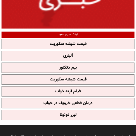
لینک های مفید
قیمت شیشه سکوریت
آلپاری
بیم دتکتور
قیمت شیشه سکوریت
فیلم آپنه خواب
درمان قطعی خروپف در خواب
لیزر فوتونا