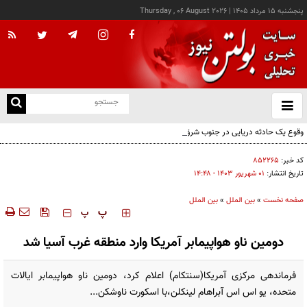
پنجشنبه ۱۵ مرداد ۱۴۰۵
|
Thursday , 06 August 2026
از
و
ته
وقوع یک حادثه دریایی در جنوب شرق عدن
ن
نو
کد خبر:
۸۵۲۲۶۵
تاریخ انتشار:
۰۱ شهريور ۱۴۰۳ - ۱۴:۴۸
صفحه نخست
»
بین الملل
»
بین الملل
‍‍‍ پ
پ
دومین ناو هواپیمابر آمریکا وارد منطقه غرب آسیا شد
فرماندهی مرکزی آمریکا(سنتکام) اعلام کرد، دومین ناو هواپیمابر ایالات
متحده، یو اس اس آبراهام لینکلن،با اسکورت ناوشکن‌...