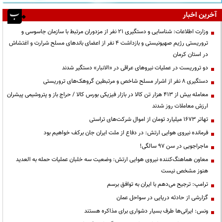
آخرین اخبار
وزارت اطلاعات: شناسایی و دستگیری ۲۱ نفر از مزدوران مرتبط با سازمان جاسوسی و
تروریستی رژیم صهیونیستی و بازداشت ۴ نفر از اعضای باندهای مسلح شرارت و اغتشاش
در استان کرمان
دو تروریست در عملیات نیروهای عراقی در «الانبار» دستگیر شدند
دستگیری ۸ نفر از اشرار مسلح شاخص و مرتبطین گروهک‌های تروریستی
معامله بیش از ۴۱۳ هزار تن کالا در بازار فیزیکی بورس کالا / حراج باز و پتروشیمی پیشران
ارزش معاملات روز شدند
تهاتر ۱۶۷۳ میلیارد تومان از اموال شرکت‌های تراستی
فرمانده نیروی هوایی ارتش: در دفاع از ملت ایران جان برکف خواهیم بود
ماجراجویی در سن ۹۷ سالگی!
معاون هماهنگ‌کننده نیروی هوایی ارتش: وضعیت سه خلبان عملیات حمله به العدید
هنوز مشخص نیست
ترامپ: ترجیح می‌دهم با ایران به توافق برسم
گزارشی از حادثه دریایی در سواحل عمان
ونس: ایرانی‌ها طرف بسیار دشواری برای مذاکره هستند