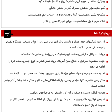
رویترز: هشدار صریح ایران خطر شروع جنگ را متوقف کرد
گام جدید برای کاهش مصرف گاز در بخش خانگی
شکنجه رئیس بیمارستان کمال عدوان غزه در زندان رژیم صهیونیستی
تنگه هرمز قابل معامله نیست برای آمریکا معبر باز نکنید
پربازدید ها
از رانت‌ شرکتهای خودروساز و تاسیس شرکتهای تراستی در اروپا تا تسخیر دستگاه نظارتی
با چه هدفی صورت گرفته است
چرا قالب وافل جایگزین سقف تیرچه بلوک در پروژه‌های مدرن شده است؟
جهاد اسلامی: اسرائیل با چراغ سبز آمریکا، پروژه نسل‌کشی و کوچ اجباری مردم غزه را
ادامه می‌دهد
تمدید همه مجوزها و مهلت‌های ویژه تا پایان شهریور؛ بخشنامه جدید دولت ابلاغ شد
دفتر رهبر انقلاب: تنها مراجع رسمی، پایگاه اطلاع‌رسانی دفتر و دفتر حفظ و نشر آثار رهبر
انقلاب است
هزینه گزاف، دستاورد صفر؛ برگه رأی، پاسخی به ماجراجویی ترامپ
تعارض قوانین؛ مانع پنهان سنددار شدن بخش بزرگی از املاک/ ضرورت تجدیدنظر در
ضوابط احراز تصرفات مالکانه