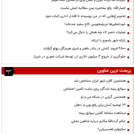
جزئیات مذاکرات ایران و عمان برای بازگشایی تنگه هرمز
انصارالله: رفع محاصره یمن مطالبه اصلی ماست
تخم‌مرغ‌هایی که در مرز پوسیدند تا اقتدار اداری اثبات شود
خودتحقیرها عریضه‌نویس کاخ سفید شده‌اند!
عملیات «نصر ۷» چه هدفی را دنبال می‌کرد؟
زلزله شهر یاسوج را لرزاند
۴۵۰۰ فروند کشتی در بنادر باهنر و شرق هرمزگان پهلو گرفتند
جلوگیری از خروج ۳ میلیون دلاری ارز توسط شرکت صوری در شیراز
پربحث ترین عناوین
هشتمین کلان شهر ایران مشخص شد
سوابق بیمه شدگان روی سایت تامین اجتماعی
همجنس گرایی در شبکه من و تو
13 توصیه آسان برای رفع بوی بد دهان
مشاهده سامانه آنلاين سوابق بیمه
حكم آيت‌الله مكارم درباره شاهين نجفي
سایتهای همسریابی!