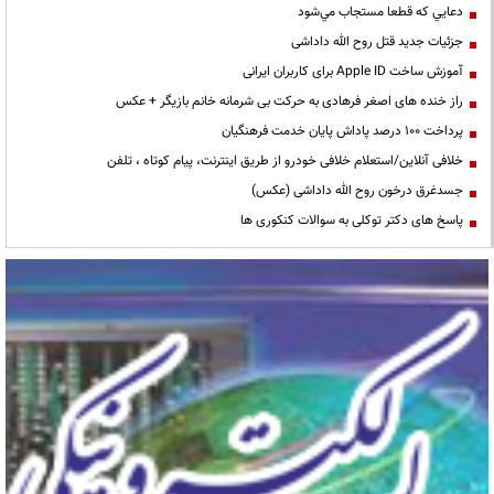
دعايي كه قطعا مستجاب مي‌شود
جزئیات جدید قتل روح الله داداشی
آموزش ساخت Apple ID برای کاربران ایرانی
راز خنده های اصغر فرهادی به حرکت بی شرمانه خانم بازیگر + عکس
پرداخت ۱۰۰ درصد پاداش پایان خدمت فرهنگیان
خلافی آنلاین/استعلام خلافی خودرو از طریق اینترنت، پیام کوتاه ، تلفن
جسدغرق درخون روح الله داداشی (عکس)
پاسخ های دکتر توکلی به سوالات کنکوری ها