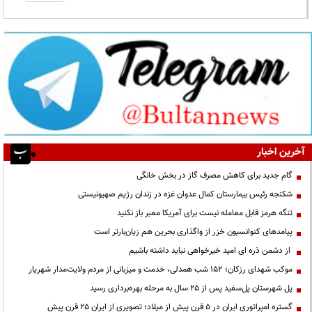
آخرین اخبار
گام جدید برای کاهش مصرف گاز در بخش خانگی
شکنجه رئیس بیمارستان کمال عدوان غزه در زندان رژیم صهیونیستی
تنگه هرمز قابل معامله نیست برای آمریکا معبر باز نکنید
پیامدهای کنوانسیون خزر از واگذاری بحرین هم زیان‌بارتر است
از دشمن ذره ای امید خیرخواهی نباید داشته باشیم
موکب شهدای رزکان؛ ۱۵۲ شب همدلی، خدمت و میزبانی از مردم ولایت‌مدار شهریار
پل شهرستان پل‌سفید پس از ۲۵ سال به مرحله بهره‌برداری رسید
گستره امپراتوری ایران در ۵ قرن پیش از میلاد؛ تصویری از ایران ۲۵ قرن پیش