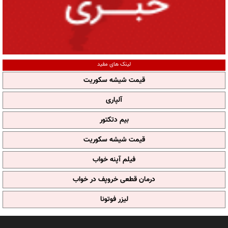
لینک های مفید
قیمت شیشه سکوریت
آلپاری
بیم دتکتور
قیمت شیشه سکوریت
فیلم آپنه خواب
درمان قطعی خروپف در خواب
لیزر فوتونا