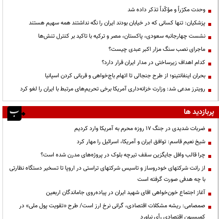
وحدت مکرّراً و مؤکّداً تذکر داده شد
پزشکیان: تنها کسانی که در خیابان بودند ایران را نگه نداشتند همه سهیم هستند
نشست چهارجانبه سعودی، پاکستان، مصر و ترکیه با تاکید بر کنترل تنش‌ها
ماجرای نصب سنگ مزار اکبر عبدی چیست؟
کدام اهداف زیرساختی در مدار ایران قرار دارد؟
بحران اینفانتینو؛ از طرح جنجالی تا اتهام باج‌خواهی و قربانی کردن اسپانیا
رویترز مدعی شد: وزارت خزانه‌داری آمریکا برخی تحریم‌های مرتبط با ایران را لغو کرد
پربازدید ها
ضربات شدیدی در جنگ ۱۷ روزه محرم به آمریکا وارد کردیم
شیخ نعیم قاسم: توافق ایران و آمریکا، اسرائیل را مهار کرد
چرا قالب وافل جایگزین سقف تیرچه بلوک در پروژه‌های مدرن شده است؟
از رانت‌ شرکتهای خودروساز و تاسیس شرکتهای تراستی در اروپا تا تسخیر دستگاه نظارتی
با چه هدفی صورت گرفته است
آغاز اجتماع خون‌خواهی اقای شهید ایران در پیاده‌روی جاماندگان اربعین
صمصامی: ریشه مشکلات اقتصادی، گرانی نرخ ارز است/ طرح «تقویت پول ملی» در
کمیسیون اقتصادی رأی نیاورد