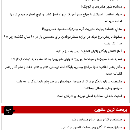
میناب؛ شهرِ مقبره‌های کوچک!
جهاد اسلامی: اسرائیل با چراغ سبز آمریکا، پروژه نسل‌کشی و کوچ اجباری مردم غزه را
ادامه می‌دهد
مدالِ اعتماد؛ روایت مدیریت آرام و نزدیک محمود خسروی‌وفا
سقوط تاریخی نرخ تولد در ایران؛ شمار نوزادان برای نخستین بار در ۶۰ سال گذشته زیر ۹۰۰
هزار نفر رفت
آغاز انتقال رایگان زائران اتباع خارجی به مرز چذابه
تمدید همه مجوزها و مهلت‌های ویژه تا پایان شهریور؛ بخشنامه جدید دولت ابلاغ شد
دفتر رهبر انقلاب: تنها مراجع رسمی، پایگاه اطلاع‌رسانی دفتر و دفتر حفظ و نشر آثار رهبر
انقلاب است
مقاومت عراق؛ بازیگری فراتر از مرزها | پهپادهای عراقی پیام بازدارندگی را به قلب
سرزمین‌های اشغالی رساندند
‌امنیت شغلی، مطالبه اصلی نیروهای شرکتی است
پربحث ترین عناوین
هشتمین کلان شهر ایران مشخص شد
سوابق بیمه شدگان روی سایت تامین اجتماعی