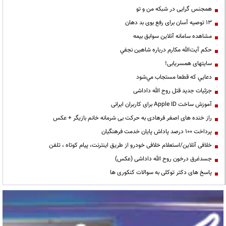
همجنس گرایی در شبکه من و تو
13 توصیه آسان برای رفع بوی بد دهان
مشاهده سامانه آنلاين سوابق بیمه
حكم آيت‌الله مكارم درباره شاهين نجفي
سایتهای همسریابی!
دعايي كه قطعا مستجاب مي‌شود
جزئیات جدید قتل روح الله داداشی
آموزش ساخت Apple ID برای کاربران ایرانی
راز خنده های اصغر فرهادی به حرکت بی شرمانه خانم بازیگر + عکس
پرداخت ۱۰۰ درصد پاداش پایان خدمت فرهنگیان
خلافی آنلاین/استعلام خلافی خودرو از طریق اینترنت، پیام کوتاه ، تلفن
جسدغرق درخون روح الله داداشی (عکس)
پاسخ های دکتر توکلی به سوالات کنکوری ها