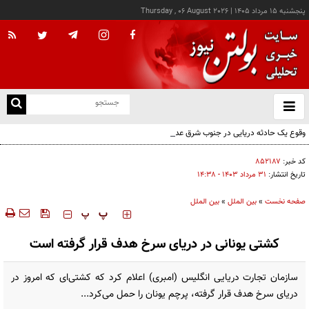
پنجشنبه ۱۵ مرداد ۱۴۰۵
|
Thursday , 06 August 2026
از
و
ته
وقوع یک حادثه دریایی در جنوب شرق عدن
ن
نو
کد خبر:
۸۵۲۱۸۷
تاریخ انتشار:
۳۱ مرداد ۱۴۰۳ - ۱۴:۳۸
صفحه نخست
»
بین الملل
»
بین الملل
‍‍‍ پ
پ
کشتی یونانی در دریای سرخ هدف قرار گرفته است
سازمان تجارت دریایی انگلیس (امبری) اعلام کرد که کشتی‌ای که امروز در
دریای سرخ هدف قرار گرفته، پرچم یونان را حمل می‌کرد...