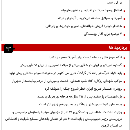
بزرگی است
احتمال وجود حیات در اقیانوس مدفون «اروپا»
آمریکا و اسرائیل سامانه «پیکان» را آزمایش کردند
هشدار درباره فروش حواله‌های صوری خودروهای وارداتی
۷ توصیه برای آغاز نویسندگی
پربازدید ها
تنگه هرمز قابل معامله نیست برای آمریکا معبر باز نکنید
گستره امپراتوری ایران در ۵ قرن پیش از میلاد؛ تصویری از ایران ۲۵ قرن پیش
باید افراد کارآمدتر را به کار گرفت/ کاری می کنیم در معیشت مردم مشکلی پیش نیاید
موکب شهدای رزکان؛ ۱۵۲ شب همدلی، خدمت و میزبانی از مردم ولایت‌مدار شهریار
رویترز: هشدار صریح ایران خطر شروع جنگ را متوقف کرد
پل شهرستان پل‌سفید پس از ۲۵ سال به مرحله بهره‌برداری رسید
پیامدهای کنوانسیون خزر از واگذاری بحرین هم زیان‌بارتر است
وزارت اطلاعات: شناسایی و دستگیری ۲۱ نفر از مزدوران مرتبط با سازمان جاسوسی و
تروریستی رژیم صهیونیستی و بازداشت ۴ نفر از اعضای باندهای مسلح شرارت و اغتشاش
در استان کرمان