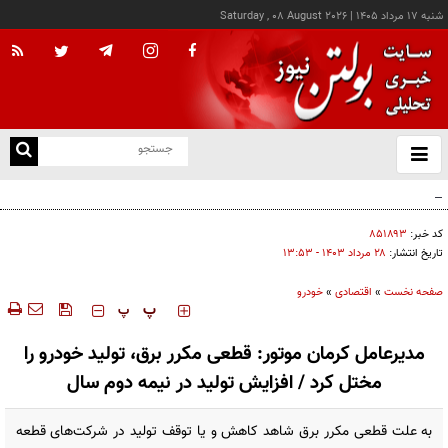
شنبه ۱۷ مرداد ۱۴۰۵
|
Saturday , 08 August 2026
از
و
ته
کالابرگ این خانوارها امروز شارژ شد
ن
نو
کد خبر:
۸۵۱۸۹۳
تاریخ انتشار:
۲۸ مرداد ۱۴۰۳ - ۱۳:۵۳
صفحه نخست
»
اقتصادی
»
خودرو
‍‍‍ پ
پ
مدیرعامل کرمان موتور: قطعی مکرر برق، تولید خودرو را
مختل کرد / افزایش تولید در نیمه دوم سال
به علت قطعی مکرر برق شاهد کاهش و یا توقف تولید در شرکت‌های قطعه