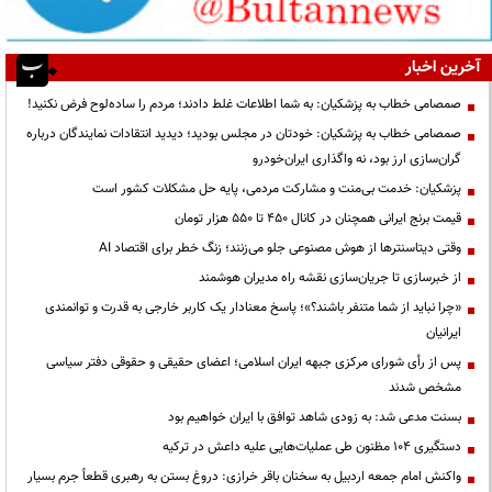
آخرین اخبار
صمصامی خطاب به پزشکیان: به شما اطلاعات غلط دادند؛ مردم را ساده‌لوح فرض نکنید!
صمصامی خطاب به پزشکیان: خودتان در مجلس بودید؛ دیدید انتقادات نمایندگان درباره
گران‌سازی ارز بود، نه واگذاری ایران‌خودرو
پزشکیان: خدمت بی‌منت و مشارکت مردمی، پایه حل مشکلات کشور است
قیمت‌ برنج ایرانی همچنان در کانال ۴۵۰ تا ۵۵۰ هزار تومان
وقتی دیتاسنترها از هوش مصنوعی جلو می‌زنند؛ زنگ خطر برای اقتصاد AI
از خبرسازی تا جریان‌سازی نقشه راه مدیران هوشمند
«چرا نباید از شما متنفر باشند؟»؛ پاسخ معنادار یک کاربر خارجی به قدرت و توانمندی
ایرانیان
پس از رأی شورای مرکزی جبهه ایران اسلامی؛ اعضای حقیقی و حقوقی دفتر سیاسی
مشخص شدند
بسنت مدعی شد: به زودی شاهد توافق با ایران خواهیم بود
دستگیری ۱۰۴ مظنون طی عملیات‌هایی علیه داعش در ترکیه
واکنش امام جمعه اردبیل به سخنان باقر خرازی: دروغ بستن به رهبری قطعاً جرم بسیار