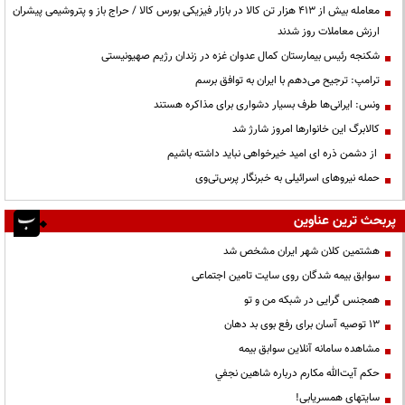
معامله بیش از ۴۱۳ هزار تن کالا در بازار فیزیکی بورس کالا / حراج باز و پتروشیمی پیشران
ارزش معاملات روز شدند
شکنجه رئیس بیمارستان کمال عدوان غزه در زندان رژیم صهیونیستی
ترامپ: ترجیح می‌دهم با ایران به توافق برسم
ونس: ایرانی‌ها طرف بسیار دشواری برای مذاکره هستند
کالابرگ این خانوارها امروز شارژ شد
از دشمن ذره ای امید خیرخواهی نباید داشته باشیم
حمله نیروهای اسرائیلی به خبرنگار پرس‌تی‌وی
پربحث ترین عناوین
هشتمین کلان شهر ایران مشخص شد
سوابق بیمه شدگان روی سایت تامین اجتماعی
همجنس گرایی در شبکه من و تو
13 توصیه آسان برای رفع بوی بد دهان
مشاهده سامانه آنلاين سوابق بیمه
حكم آيت‌الله مكارم درباره شاهين نجفي
سایتهای همسریابی!