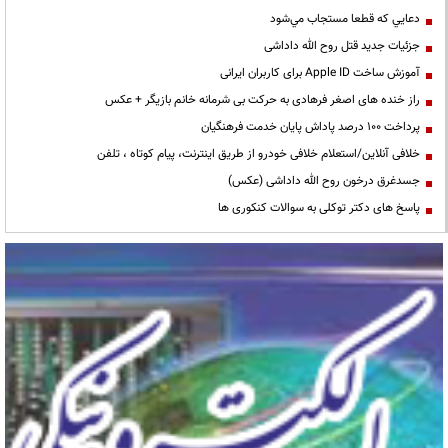
دعايي كه قطعا مستجاب مي‌شود
جزئیات جدید قتل روح الله داداشی
آموزش ساخت Apple ID برای کاربران ایرانی
راز خنده های اصغر فرهادی به حرکت بی شرمانه خانم بازیگر + عکس
پرداخت ۱۰۰ درصد پاداش پایان خدمت فرهنگیان
خلافی آنلاین/استعلام خلافی خودرو از طریق اینترنت، پیام کوتاه ، تلفن
جسدغرق درخون روح الله داداشی (عکس)
پاسخ های دکتر توکلی به سوالات کنکوری ها