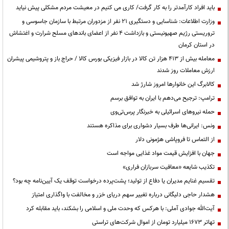
باید افراد کارآمدتر را به کار گرفت/ کاری می کنیم در معیشت مردم مشکلی پیش نیاید
وزارت اطلاعات: شناسایی و دستگیری ۲۱ نفر از مزدوران مرتبط با سازمان جاسوسی و
تروریستی رژیم صهیونیستی و بازداشت ۴ نفر از اعضای باندهای مسلح شرارت و اغتشاش
در استان کرمان
معامله بیش از ۴۱۳ هزار تن کالا در بازار فیزیکی بورس کالا / حراج باز و پتروشیمی پیشران
ارزش معاملات روز شدند
کالابرگ این خانوارها امروز شارژ شد
ترامپ: ترجیح می‌دهم با ایران به توافق برسم
حمله نیروهای اسرائیلی به خبرنگار پرس‌تی‌وی
ونس: ایرانی‌ها طرف بسیار دشواری برای مذاکره هستند
از التماس تا فروپاشی هژمونی دلار
جهان با افزایش قیمت مواد غذایی مواجه است
تکذیب شایعه «معافیت سربازان فراری»
تقسیم غنایم مدیران یا دفاع از تولید؛ پشت‌پرده درخواست توقف یک آیین‌نامه چه بود؟
هشدار حاجی دلیگانی درباره تغییر سهم دریای خزر و مخالفت با واگذاری امتیاز
آیت‌الله جوادی آملی: با هرکس که وحدت ملی و اسلامی را بشکند، باید مقابله کرد
تهاتر ۱۶۷۳ میلیارد تومان از اموال شرکت‌های تراستی