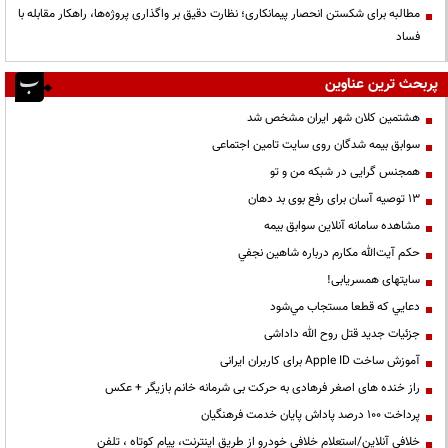
مطالبه برای شکستن انحصار پیمانکاری؛ نظارت دقیق بر واگذاری پروژه‌ها، راهکار مقابله با
فساد
پربحث ترین عناوین
هشتمین کلان شهر ایران مشخص شد
سوابق بیمه شدگان روی سایت تامین اجتماعی
همجنس گرایی در شبکه من و تو
13 توصیه آسان برای رفع بوی بد دهان
مشاهده سامانه آنلاين سوابق بیمه
حكم آيت‌الله مكارم درباره شاهين نجفي
سایتهای همسریابی!
دعايي كه قطعا مستجاب مي‌شود
جزئیات جدید قتل روح الله داداشی
آموزش ساخت Apple ID برای کاربران ایرانی
راز خنده های اصغر فرهادی به حرکت بی شرمانه خانم بازیگر + عکس
پرداخت ۱۰۰ درصد پاداش پایان خدمت فرهنگیان
خلافی آنلاین/استعلام خلافی خودرو از طریق اینترنت، پیام کوتاه ، تلفن