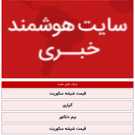
لینک های مفید
قیمت شیشه سکوریت
آلپاری
بیم دتکتور
قیمت شیشه سکوریت