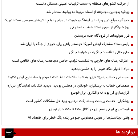
از حرکت کشورهای منطقه به سمت ترتیبات امنیتی مستقل دانست
ویدئو؛ پنجمین مجموعه از اسناد مربوط به یوفوها منتشر شد
خبرنگار، مبلّغ دین و پاسدار فرهنگ و هویت در مواجهه با چالش‌های سیاسی است؛ تبریک
روز خبرنگار از سوی استاد خطیب اصفهانی.
فرار هواپیماها از فرودگاه جده عربستان
رئیس ستاد مشترک ارتش آمریکا خواستار راهی برای خروج از جنگ با ایران شد
جای خالی «اقتصاد جنگی» در شرایط جنگی
اعتراف رسانه‌های خارجی به شکست ترامپ حاصل مجاهدت رسانه‌های انقلابی است
مبادا اختیار تنگه هرمز را به دشمن بدهید
صمصامی خطاب به پزشکیان: به شما اطلاعات غلط دادند؛ مردم را ساده‌لوح فرض نکنید!
صمصامی خطاب به پزشکیان: خودتان در مجلس بودید؛ دیدید انتقادات نمایندگان درباره
گران‌سازی ارز بود، نه واگذاری ایران‌خودرو
پزشکیان: خدمت بی‌منت و مشارکت مردمی، پایه حل مشکلات کشور است
قیمت‌ برنج ایرانی همچنان در کانال ۴۵۰ تا ۵۵۰ هزار تومان
وقتی دیتاسنترها از هوش مصنوعی جلو می‌زنند؛ زنگ خطر برای اقتصاد AI
پربازدید ها