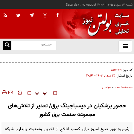
شنبه ۱۷ مرداد ۱۴۰۵
|
Saturday , 08 August 2026
از
و
ته
پاتریشیا مارینز با اشاره به توافق امنیتی سه‌جانبه ریاض، اسلام‌آباد و آنکارا، آن را نشانه‌ای از
ن
حرکت کشورهای منطقه به سمت ترتیبات امنیتی مستقل دانست
نو
کد خبر:
۸۵۱۶۷۹
تاریخ انتشار:
۲۵ مرداد ۱۴۰۳ - ۲۰:۴۸
صفحه نخست
»
سیاسی
‍‍‍ پ
پ
حضور پزشکیان در دیسپاچینگ برق/ تقدیر از تلاش‌های
مجموعه صنعت برق کشور
رئیس‌جمهور صبح امروز برای کسب اطلاع از آخرین وضعیت پایداری شبکه