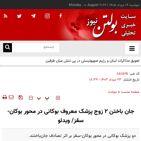
دوشنبه ۱۹ مرداد ۱۴۰۵
|
Monday , 10 August 2026
از
و
ته
تعویق مذاکرات لبنان و رژیم صهیونیستی در پی تنش میان طرفین
ن
نو
کد خبر:
۸۵۱۵۲۵
تاریخ انتشار:
۲۳ مرداد ۱۴۰۳ - ۱۸:۳۹
صفحه نخست
»
حوادث
‍‍‍ پ
پ
جان باختن ۲ زوج پزشک معروف بوکانی در محور بوکان-
سقز/ ویدئو
دو پزشک بوکانی در محور بوکان-سقز بر اثر تصادف جان‌باختند.