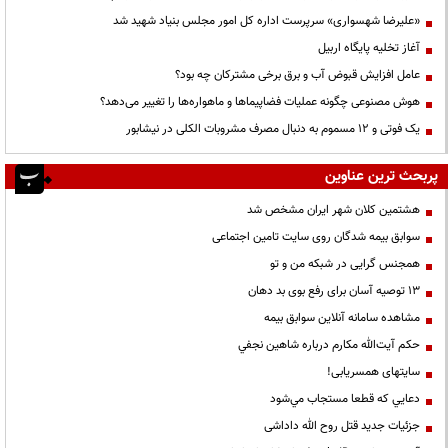
«علیرضا شهسواری» سرپرست اداره کل امور مجلس بنیاد شهید شد
آغاز تخلیه پایگاه اربیل
عامل افزایش قبوض آب و برق برخی مشترکان چه بود؟
هوش مصنوعی چگونه عملیات فضاپیماها و ماهواره‌ها را تغییر می‌دهد؟
یک فوتی و ۱۲ مسموم به دنبال مصرف مشروبات الکلی در نیشابور
پربحث ترین عناوین
هشتمین کلان شهر ایران مشخص شد
سوابق بیمه شدگان روی سایت تامین اجتماعی
همجنس گرایی در شبکه من و تو
13 توصیه آسان برای رفع بوی بد دهان
مشاهده سامانه آنلاين سوابق بیمه
حكم آيت‌الله مكارم درباره شاهين نجفي
سایتهای همسریابی!
دعايي كه قطعا مستجاب مي‌شود
جزئیات جدید قتل روح الله داداشی