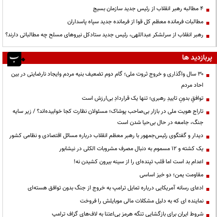
۴ مطالبه رهبر انقلاب از رئیس جدید سازمان بسیج
مطالبات فرمانده معظم کل قوا از فرمانده جدید سپاه پاسداران
رهبر انقلاب از سرلشکر عبداللهی، رئیس جدید ستادکل نیروهای مسلح چه مطالباتی دارند؟
پربازدید ها
۳۰ سال واگذاری و خروج ثروت ملی؛ گام دوم تضعیف بنیه مردم وایجاد نارضایتی در بین
احاد مردم
توافقِ بدونِ تاییدِ رهبری؛ تنها یک قراردادِ بی‌ارزش است
تاراج هویت ملی در بازار بی‌صاحب پوشاک؛ مسئولان نظارت کجا خوابیده‌اند؟ / زیر سایه
جنگ، جامعه در حال بی‌حیا شدن است
دیدار و گفتگوی رئیس‌جمهور با رهبر معظم انقلاب درباره مسائل اقتصادی و نظامی کشور
یک کشته و ۱۲ مسموم به دنبال مصرف مشروبات الکلی در نیشابور
اعدام بد است اما قلب تپنده‌ای را از سینه بیرون کشیدن نه!
مقاومت یمن؛ دو خیز اساسی
ادعای رسانه آمریکایی درباره تمایل ترامپ به خروج از جنگ بدون توافق هسته‌ای
نماینده ای که به دلیل مشکلات مالی موبایلش را فروخت
شروط ایران برای بازگشایی تنگه هرمز بی‌اعتنا به لاف‌های گزاف ترامپ