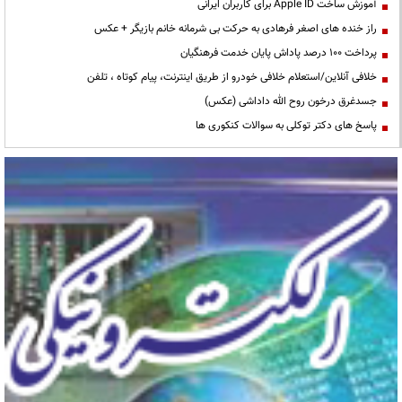
آموزش ساخت Apple ID برای کاربران ایرانی
راز خنده های اصغر فرهادی به حرکت بی شرمانه خانم بازیگر + عکس
پرداخت ۱۰۰ درصد پاداش پایان خدمت فرهنگیان
خلافی آنلاین/استعلام خلافی خودرو از طریق اینترنت، پیام کوتاه ، تلفن
جسدغرق درخون روح الله داداشی (عکس)
پاسخ های دکتر توکلی به سوالات کنکوری ها