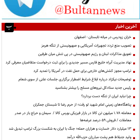
آخرین اخبار
خزان زودرس در میانه تابستان - اصفهان
تصویب منع تردد تجهیزات آمریکایی و صهیونیستی از تنگه هرمز
تعویق مذاکرات لبنان و رژیم صهیونیستی در پی تنش میان طرفین
نهاد مدیریت آبراه خلیج فارس مسیر جدیدی را برای ثبت درخواست متقاضیان معرفی کرد
ترامپ مجوز کشتی‌های خارجی برای حمل نفت در آمریکا را تمدید کرد
توضیحات نیکزاد درباره ابلاغ شرایط اضطرار برگزاری جلسات علنی از سوی شعام
رئیس جدید ستادکل نیروهای مسلح را بیشتر بشناسید
چرا نباید ایران از تنگه دست بردارد؟
پناهگاه‌های زمینیِ امام شهید لو رفت؛ از حرم رضا تا شبستان جمکران
معامله ۱.۷۸ میلیون تن کالا در بازار فیزیکی بورس کالا / سیمان و حراج باز در صدر
معاملات / فروش ۵۹ درصد عرضه‌ها
۱۳ میلیارد دلار خسارت و هزاران حمله؛ جنگ با ایران به شکست بزرگ ترامپ تبدیل شد
ولید جنبلاط هم پشت مبارزان حزب‌الله درآمد