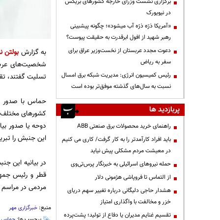
برگزاری نشست وزرای خارجه کشورهای بریکس
در نیویورک
«آمریکا ذرّه ذرّه آب میشود»؛ چگونه پیشبینی
رهبر شهید از افول ابرقدرت به حقیقت پیوست؟
دعوت مجدد عربستان از نخست‌وزیر عراق برای
به گزارش
بولتن نی
سفر به ریاض
شخصیت‌های عربی
رئیس کمیسیون انرژی: مدیریت شبکه برق امسال
تسلیت گفتند، تقد
نسبت به سال‌های گذشته موفق‌تر بوده است
حماس با صدور بی
پربازدید ها
کشورهای مختلف، 
دوحه یا صدور بیا
راهنمای خرید محصولات برق صنعتی ABB
این جنبش را تبری
باید افراد کارآمدتر را به کار گرفت/ کاری می کنیم
در معیشت مردم مشکلی پیش نیاید
در بیانیه این جن
حمله نیروهای اسرائیلی به خبرنگار پرس‌تی‌وی
قطر و رئیس جمهو
از التماس تا فروپاشی هژمونی دلار
مردمی در مراسم 
هشدار حاجی دلیگانی درباره تغییر سهم دریای
خزر و مخالفت با واگذاری امتیاز
منبع:
خبرگزاری مهر
تقسیم غنایم مدیران یا دفاع از تولید؛ پشت‌پرده
برچسب ها:
حماس
،