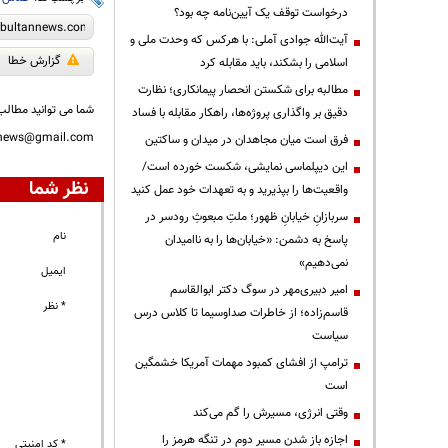
درخواست توقف یک آیین‌نامه چه بود؟
آیت‌الله جوادی آملی: با هرکس که وحدت ملی و
گزارش خطا
اسلامی را بشکند، باید مقابله کرد
مطالبه برای شکستن انحصار پیمانکاری؛ نظارت
شما می توانید مطالب 
دقیق بر واگذاری پروژه‌ها، راهکار مقابله با فساد
nnews@gmail.com
فرق است میان مجاهدان در میدان و ساکتین
این دیپلماسی نمایشی، شکست خورده است/
نظر شما
واقعیت‌ها را بپذیرید و به تعهدات خود عمل کنید
سربازانِ خیابانِ ظهور؛ ملتِ مبعوثِ رودسر در
نام
پاسخ به دشمن: «خیابان‌ها را به ناامیدان
نمی‌دهیم»
ایمیل
امیر دبیری‌مهر در سوگ دکتر ابوالقاسم
* نظر
قاسم‌زاده؛ از خاطرات صداوسیما تا کلاس درس
سیاست
ترامپ از افشای کمبود مهمات آمریکا خشمگین
است
وقتی انرژی، مسیرش را گم می‌کند
اجازه باز شدن مسیر دوم در تنگه هرمز را
* کد امنیتی