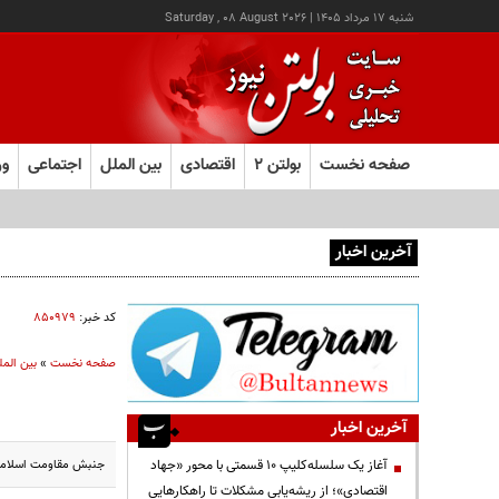
شنبه ۱۷ مرداد ۱۴۰۵
|
Saturday , 08 August 2026
صفحه نخست
بولتن ۲
اقتصادی
بین الملل
اجتماعی
ور
آخرین اخبار
آغاز ثبت‌نام آزمون ارشد علوم پزشکی از امروز
کد خبر:
۸۵۰۹۷۹
صفحه نخست
»
بین المل
آخرین اخبار
جنبش مقاومت اسلامی ف
آغاز یک سلسله‌کلیپ ۱۰ قسمتی با محور «جهاد
اقتصادی»؛ از ریشه‌یابی مشکلات تا راهکارهایی