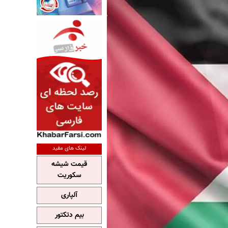
لینک های مفید
قیمت شیشه
سکوریت
آلپاری
بیم دتکتور