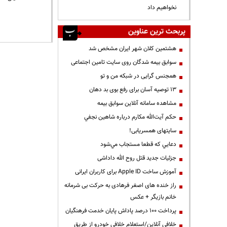
نخواهیم داد
پربحث ترین عناوین
هشتمین کلان شهر ایران مشخص شد
سوابق بیمه شدگان روی سایت تامین اجتماعی
همجنس گرایی در شبکه من و تو
13 توصیه آسان برای رفع بوی بد دهان
مشاهده سامانه آنلاين سوابق بیمه
حكم آيت‌الله مكارم درباره شاهين نجفي
سایتهای همسریابی!
دعايي كه قطعا مستجاب مي‌شود
جزئیات جدید قتل روح الله داداشی
آموزش ساخت Apple ID برای کاربران ایرانی
راز خنده های اصغر فرهادی به حرکت بی شرمانه
خانم بازیگر + عکس
پرداخت ۱۰۰ درصد پاداش پایان خدمت فرهنگیان
خلافی آنلاین/استعلام خلافی خودرو از طریق