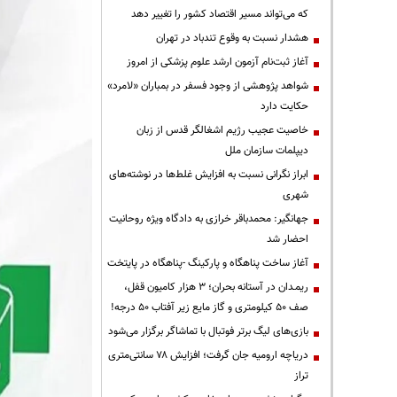
که می‌تواند مسیر اقتصاد کشور را تغییر دهد
هشدار نسبت به وقوع تندباد در تهران
آغاز ثبت‌نام آزمون ارشد علوم پزشکی از امروز
شواهد پژوهشی از وجود فسفر در بمباران «لامرد»
حکایت دارد
خاصیت عجیب رژیم اشغالگر قدس از زبان
دیپلمات سازمان ملل
ابراز نگرانی نسبت به افزایش غلط‌ها در نوشته‌های
شهری
جهانگیر: محمدباقر خرازی به دادگاه ویژه روحانیت
احضار شد
آغاز ساخت پناهگاه و پارکینگ -پناهگاه در پایتخت
ریمـدان در آستانه بحران؛ ۳ هزار کامیون قفل،
صف ۵۰ کیلومتری و گاز مایع زیر آفتاب ۵۰ درجه!
بازی‌های لیگ برتر فوتبال با تماشاگر برگزار می‌شود
دریاچه ارومیه جان گرفت؛ افزایش ۷۸ سانتی‌متری
تراز